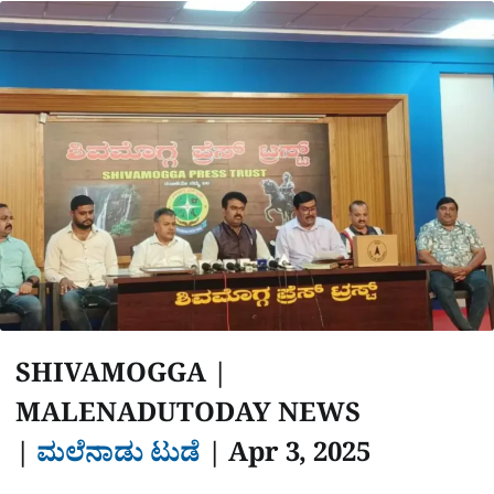
a
p
o
a
p
k
m
r
e
SHIVAMOGGA |
MALENADUTODAY NEWS
|
ಮಲೆನಾಡು ಟುಡೆ
|‌‌
Apr 3, 2025