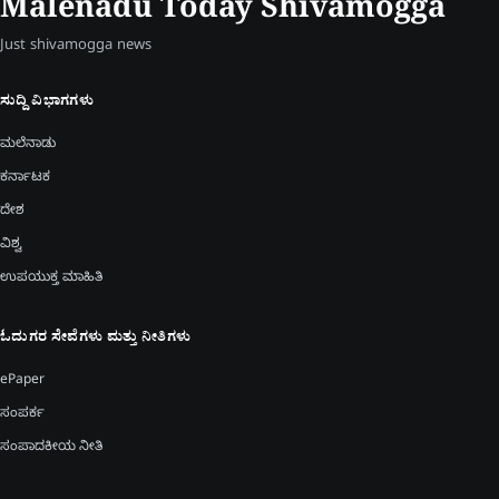
Malenadu Today Shivamogga
Just shivamogga news
ಸುದ್ದಿ ವಿಭಾಗಗಳು
ಮಲೆನಾಡು
ಕರ್ನಾಟಕ
ದೇಶ
ವಿಶ್ವ
ಉಪಯುಕ್ತ ಮಾಹಿತಿ
ಓದುಗರ ಸೇವೆಗಳು ಮತ್ತು ನೀತಿಗಳು
ePaper
ಸಂಪರ್ಕ
ಸಂಪಾದಕೀಯ ನೀತಿ