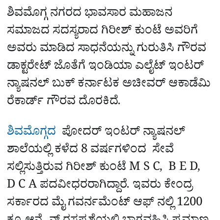
ಶಿವಮೊಗ್ಗ ನಗರದ ಭಾವಸಾರ ಮಹಾಜನ
ಸಮಾಜದ ಸದಸ್ಯರಾದ ಗಿರೀಶ್ ಕುಂಟೆ ಅವರಿಗೆ
ಅವರು ಮಾಡಿದ ಸಾಧನೆಯನ್ನು ಗುರುತಿಸಿ ಗೌರವ
ಡಾಕ್ಟರೇಟ್ ಜೊತೆಗೆ ಇಂಡಿಯಾ ಎಲೈಟ್‌ ಇಂಟರ್‌
ನ್ಯಾಷನಲ್‌ ಬುಕ್ ಕರ್ನಾಟಕ ಅಚೀವರ್ ಆಕಾಡೆಮಿ
ರೆಕಾರ್ಡ್ ಗೌರವ ದೊರಕಿದೆ.
ಶಿವಮೊಗ್ಗದ
ಪೋದರ್‌ ಇಂಟರ್‌ ನ್ಯಾಷನಲ್‌
ಶಾಲೆಯಲ್ಲಿ ಕಳೆದ 8 ವರ್ಷಗಳಿಂದ ಸೇವೆ
ಸಲ್ಲಿಸುತ್ತಿರುವ ಗಿರೀಶ್ ಕುಂಟೆ M S C, B E D,
D C A ಪದವೀಧರರಾಗಿದ್ದಾರೆ. ಇವರು ಕೇಂದ್ರ
ಸರ್ಕಾರದ ಮೈ ಗವರ್ನಮೆಂಟ್ ಆಫ್ ನಲ್ಲಿ 1200