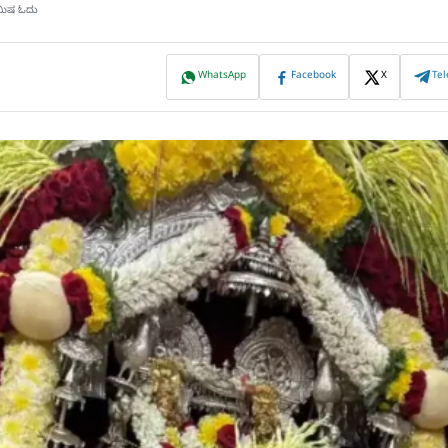
ಿಮಿಷ ಓದು
WhatsApp
Facebook
X
Te