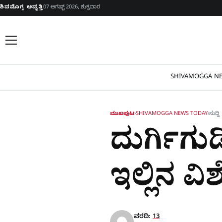
Skip to content
ಶಿವಮೊಗ್ಗ ಆವೃತ್ತಿ
07 ಆಗಷ್ಟ್ 2026, ಶುಕ್ರವಾರ
SHIVAMOGGA NE
ಮುಖಪುಟ
›
SHIVAMOGGA NEWS TODAY
›
ಸುದ್ದಿ
ದುರ್ಗಿಗು
ಇಲ್ಲಿನ ವ
ವರದಿ:
13