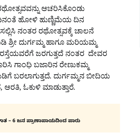
 ರಥೋತ್ಸವವನ್ನು ಆಚರಿಸಿಕೊಂಡು
ಿನಂತೆ ಹೋಳಿ ಹುಣ್ಣಿಮೆಯ ದಿನ
ಲ್ಲಿಸಿ ನಂತರ ರಥೋತ್ಸವಕ್ಕೆ ಚಾಲನೆ
ಿ ಶ್ರೀ ದುರ್ಗಮ್ಮ ಹಾಗೂ ಮರಿಯಮ್ಮ
 ರಸ್ತೆಯವರೆಗೆ ಜರಗುತ್ತದೆ ನಂತರ ದೇವರ
ಕೂರಿಸಿ ಗಾಂಧಿ ಬಜಾರಿನ ರೇಣುಕಮ್ಮ
ಡಿಗೆ ಬರಲಾಗುತ್ತದೆ. ದುರ್ಗಮ್ಮನ ಬೀದಿಯ
, ಆರತಿ, ಓಕುಳಿ ಮಾಡುತ್ತಾರೆ.
ಪಘಾತ – 6 ಜನ ಪ್ರಾಣಾಪಾಯದಿಂದ ಪಾರು