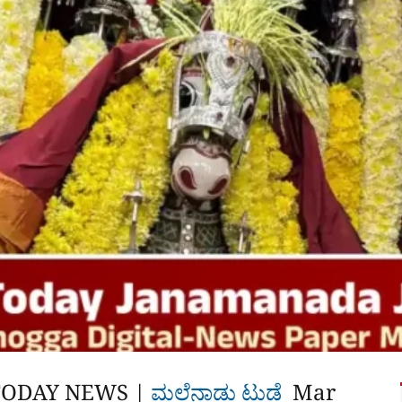
ODAY NEWS |
ಮಲೆನಾಡು ಟುಡೆ
Mar