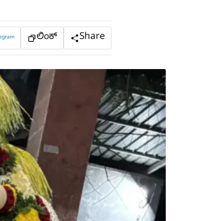
ಲಿಂಕ್
Share
legram