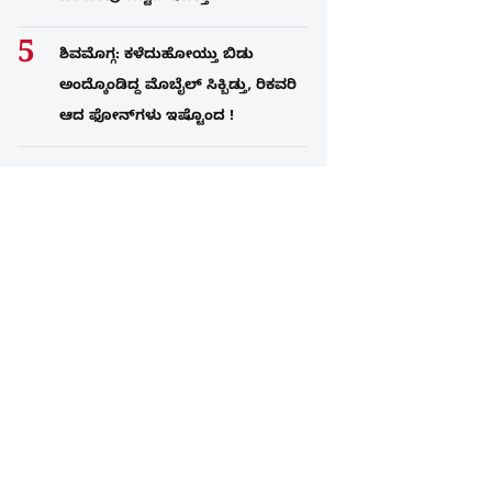
ಶಿವಮೊಗ್ಗ: ಕಳೆದುಹೋಯ್ತು ಬಿಡು
ಅಂದ್ಕೊಂಡಿದ್ದ ಮೊಬೈಲ್​ ಸಿಕ್ಬಿಡ್ತು, ರಿಕವರಿ
ಆದ ಫೋನ್​ಗಳು​ ಇಷ್ಟೊಂದ !