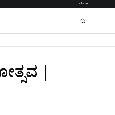
ePaper
S
ಥೋತ್ಸವ |