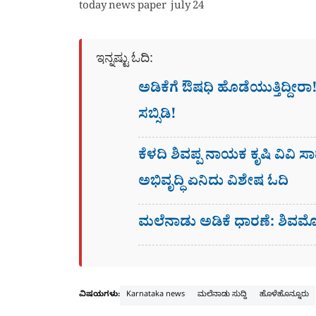
today news paper july 24
ಇನ್ನಷ್ಟು ಓದಿ:
ಅಡಿಕೆಗೆ ಔಷಧಿ ಹೊಡೆಯುತ್ತಿದ್ದೀರಾ!
ಸಬ್ಸಿಡಿ!
ಕೆಳದಿ ಶಿವಪ್ಪ ನಾಯಕ ಕೃಷಿ ವಿವಿ ಸಾ
ಅಭಿವೃದ್ಧಿ ಏನಿದು ವಿಶೇಷ ಓದಿ
ಮಲೆನಾಡು ಅಡಿಕೆ ಧಾರಣೆ: ಶಿವಮೊಗ
ವಿಷಯಗಳು:
Karnataka news
ಮಲೆನಾಡು ಸುದ್ದಿ
ಹೊಳೆಹೊನ್ನೂರು