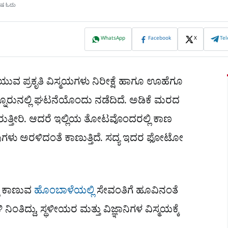
ಮಿಷ ಓದು
WhatsApp
Facebook
X
Te
ುವ ಪ್ರಕೃತಿ ವಿಸ್ಮಯಗಳು ನಿರೀಕ್ಷೆ ಹಾಗೂ ಊಹೆಗೂ
ೊನ್ನೂರುನಲ್ಲಿ ಘಟನೆಯೊಂದು ನಡೆದಿದೆ. ಅಡಿಕೆ ಮರದ
ತ್ತೀರಿ. ಆದರೆ ಇಲ್ಲಿಯ ತೋಟವೊಂದರಲ್ಲಿ ಕಾಣ
ವುಗಳು ಅರಳಿದಂತೆ ಕಾಣುತ್ತಿದೆ. ಸದ್ಯ ಇದರ ಫೋಟೋ
ಲಿ ಕಾಣುವ
ಹೊಂಬಾಳೆಯಲ್ಲಿ
ಸೇವಂತಿಗೆ ಹೂವಿನಂತೆ
ಿದ್ದು, ಸ್ಥಳೀಯರ ಮತ್ತು ವಿಜ್ಞಾನಿಗಳ ವಿಸ್ಮಯಕ್ಕೆ