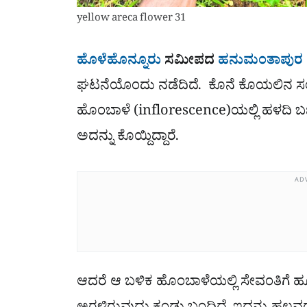
yellow areca flower 31
ಹೊಳೆಹೊನ್ನೂರು
ಸಮೀಪದ
ಹನುಮಂತಾಪುರ
ಘಟನೆಯೊಂದು ನಡೆದಿದೆ. ಕೊನೆ ಕೊಯಲಿನ ಸಂ
ಹೊಂಬಾಳೆ (inflorescence)ಯಲ್ಲಿ ಹಳದಿ ಬಣ
ಅದನ್ನು ಕೊಯ್ದಿದ್ದಾರೆ.
AD
ಆದರೆ ಆ ಬಳಿಕ ಹೊಂಬಾಳೆಯಲ್ಲಿ ಸೇವಂತಿಗೆ