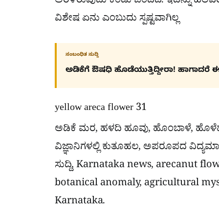
ಅರಳಿರುವುದು ಕಂಡು ಬಂದಿದೆ. ಇದನ್ನು ಹಲವರು ನ
ವಿಶೇಷ ಏನು ಎಂಬುದು ಸ್ಪಷ್ಟವಾಗಿಲ್ಲ
ಸಂಬಂಧಿತ ಸುದ್ದಿ
ಅಡಿಕೆಗೆ ಔಷಧಿ ಹೊಡೆಯುತ್ತಿದ್ದೀರಾ! ಹಾಗಾದರೆ ಈ ಸು
yellow areca flower 31
ಅಡಿಕೆ ಮರ, ಹಳದಿ ಹೂವು, ಹೊಂಬಾಳೆ, ಹೊಳೆ
ವಿಜ್ಞಾನಿಗಳಲ್ಲಿ ಕುತೂಹಲ, ಅಪರೂಪದ ವಿದ್ಯಮಾನ, ಸ
ಸುದ್ದಿ, Karnataka news, arecanut flo
botanical anomaly, agricultural my
Karnataka.