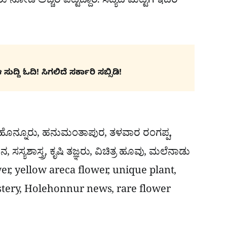
ೋಡಿ ಅಚ್ಚರಿ ಪಟ್ಟಿದ್ದಾರೆ. ಸದ್ಯದ ಮಟ್ಟಿಗೆ ಇದರ
ದ್ದಿ ಓದಿ! ಸಿಗಲಿದೆ ಸರ್ಕಾರಿ ಸಬ್ಸಿಡಿ!
ಹೊನ್ನೂರು, ಹನುಮಂತಾಪುರ, ತಳವಾರ ರಂಗಪ್ಪ,
ಸ್ಯಶಾಸ್ತ್ರ, ಕೃಷಿ ತಜ್ಞರು, ವಿಚಿತ್ರ ಹೂವು, ಮಲೆನಾಡು
wer, yellow areca flower, unique plant,
stery, Holehonnur news, rare flower