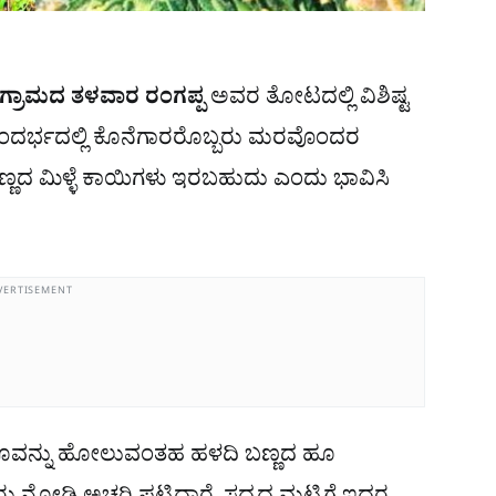
ಗ್ರಾಮದ ತಳವಾರ ರಂಗಪ್ಪ
ಅವರ ತೋಟದಲ್ಲಿ ವಿಶಿಷ್ಟ
ದರ್ಭದಲ್ಲಿ ಕೊನೆಗಾರರೊಬ್ಬರು ಮರವೊಂದರ
್ಣದ ಮಿಳ್ಳೆ ಕಾಯಿಗಳು ಇರಬಹುದು ಎಂದು ಭಾವಿಸಿ
VERTISEMENT
 ಹೂವನ್ನು ಹೋಲುವಂತಹ ಹಳದಿ ಬಣ್ಣದ ಹೂ