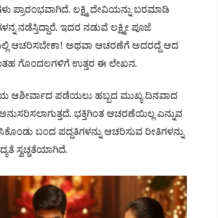
ು ಪ್ರಾರಂಭವಾಗಿದೆ. ಲಕ್ಷ್ಮಿ ದೇವಿಯನ್ನು ಬರಮಾಡಿ
್ನ ನಡೆಸ್ತಿದ್ದಾರೆ. ಇದರ ನಡುವೆ ಲಕ್ಷ್ಮೀ ಪೂಜೆ
ಲ್ಲಿ ಆಚರಿಸಬೇಕಾ! ಅಥವಾ ಆಚರಣೆಗೆ ಅದರದ್ದೆ ಆದ
. ಅಂತಹ ಗೊಂದಲಗಳಿಗೆ ಉತ್ತರ ಈ ಲೇಖನ.
 ದೇವಿಯ ಆಶೀರ್ವಾದ ಪಡೆಯಲು ಹಬ್ಬದ ಮುಖ್ಯ ದಿನವಾದ
ನುಸರಿಸಲಾಗುತ್ತದೆ. ಭಕ್ತಿಗಿಂತ ಆಚರಣೆಯಿಲ್ಲ ಎನ್ನುವ
ೊಂಡು ಬಂದ ಪದ್ದತಿಗಳನ್ನು ಆಚರಿಸುವ ರೀತಿಗಳನ್ನು
ೆ ಸ್ವಚ್ಚತೆಯಾಗಿದೆ.