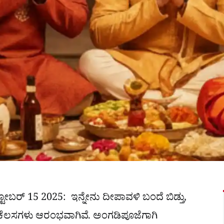
ೋಬರ್ 15 2025: ಇನ್ನೇನು ದೀಪಾವಳಿ ಬಂದೆ ಬಿಡ್ತು,
ತಾ ಕೆಲಸಗಳು ಆರಂಭವಾಗಿವೆ. ಅಂಗಡಿಪೂಜೆಗಾಗಿ