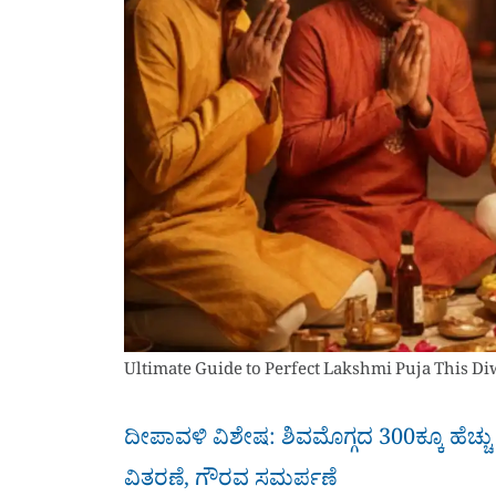
Ultimate Guide to Perfect Lakshmi Puja This Di
ದೀಪಾವಳಿ ವಿಶೇಷ: ಶಿವಮೊಗ್ಗದ 300ಕ್ಕೂ ಹೆಚ್ಚು
ವಿತರಣೆ, ಗೌರವ ಸಮರ್ಪಣೆ