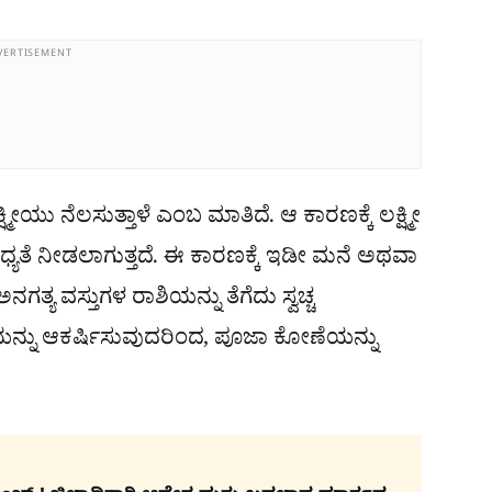
VERTISEMENT
ಕ್ಷ್ಮೀಯು ನೆಲಸುತ್ತಾಳೆ ಎಂಬ ಮಾತಿದೆ. ಆ ಕಾರಣಕ್ಕೆ ಲಕ್ಷ್ಮೀ
 ಆಧ್ಯತೆ ನೀಡಲಾಗುತ್ತದೆ. ಈ ಕಾರಣಕ್ಕೆ ಇಡೀ ಮನೆ ಅಥವಾ
ನಗತ್ಯ ವಸ್ತುಗಳ ರಾಶಿಯನ್ನು ತೆಗೆದು ಸ್ವಚ್ಚ
ತಿಯನ್ನು ಆಕರ್ಷಿಸುವುದರಿಂದ, ಪೂಜಾ ಕೋಣೆಯನ್ನು