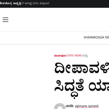
Skip to content
ಶಿವಮೊಗ್ಗ ಆವೃತ್ತಿ
07 ಆಗಷ್ಟ್ 2026, ಶುಕ್ರವಾರ
SHIVAMOGGA NE
ಮುಖಪುಟ
›
STATE NEWS
›
ಸುದ್ದಿ
ದೀಪಾವಳಿ: 
ಸಿದ್ಧತೆ ಯ
ವರದಿ:
ajjimane ganesh