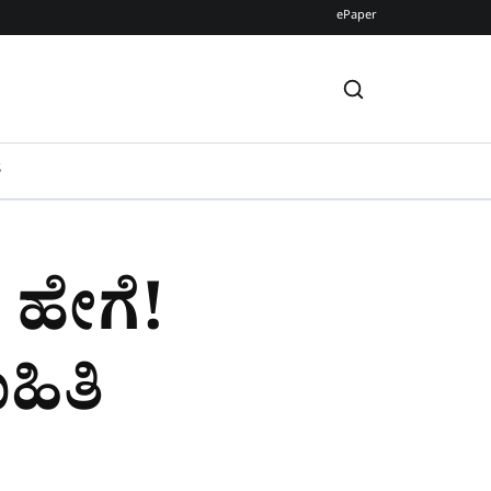
ePaper
S
ಮ ಹೇಗೆ!
ಹಿತಿ