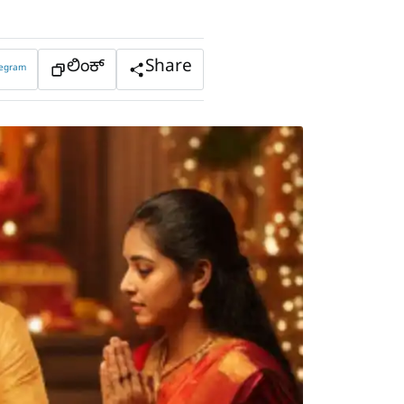
ಲಿಂಕ್
Share
legram