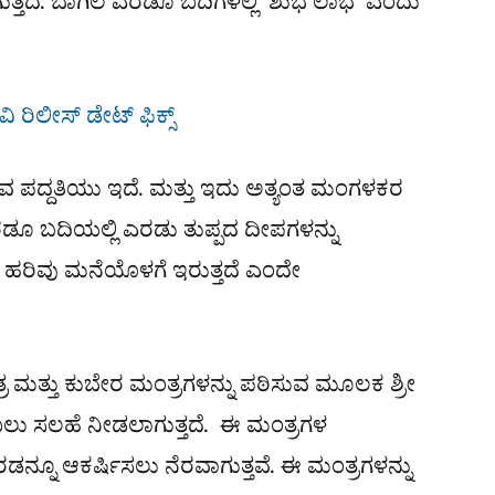
ತ್ತದೆ.
ಬಾಗಿಲ ಎರಡೂ ಬದಿಗಳಲ್ಲಿ ‘ಶುಭ ಲಾಭ’ ಎಂದು
ರಿಲೀಸ್ ಡೇಟ್ ಫಿಕ್ಸ್
ಸುವ ಪದ್ದತಿಯು ಇದೆ. ಮತ್ತು ಇದು ಅತ್ಯಂತ ಮಂಗಳಕರ
ರಡೂ ಬದಿಯಲ್ಲಿ ಎರಡು ತುಪ್ಪದ ದೀಪಗಳನ್ನು
ರ ಹರಿವು ಮನೆಯೊಳಗೆ ಇರುತ್ತದೆ ಎಂದೇ
್ರ ಮತ್ತು ಕುಬೇರ ಮಂತ್ರಗಳನ್ನು ಪಠಿಸುವ ಮೂಲಕ ಶ್ರೀ
ಿ ತುಂಬಲು ಸಲಹೆ ನೀಡಲಾಗುತ್ತದೆ. ಈ ಮಂತ್ರಗಳ
ಎರಡನ್ನೂ ಆಕರ್ಷಿಸಲು ನೆರವಾಗುತ್ತವೆ. ಈ ಮಂತ್ರಗಳನ್ನು