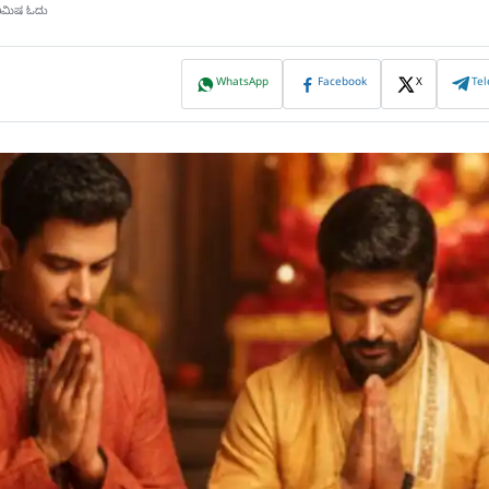
ನಿಮಿಷ ಓದು
WhatsApp
Facebook
X
Te