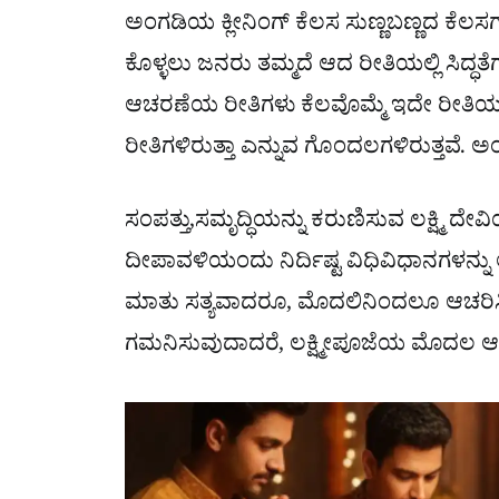
ಅಂಗಡಿಯ ಕ್ಲೀನಿಂಗ್ ಕೆಲಸ ಸುಣ್ಣಬಣ್ಣದ ಕೆಲಸಗಳ
ಕೊಳ್ಳಲು ಜನರು ತಮ್ಮದೆ ಆದ ರೀತಿಯಲ್ಲಿ ಸಿದ್ಧತೆಗಳನ
ಆಚರಣೆಯ ರೀತಿಗಳು ಕೆಲವೊಮ್ಮೆ ಇದೇ ರೀತಿಯ
ರೀತಿಗಳಿರುತ್ತಾ ಎನ್ನುವ ಗೊಂದಲಗಳಿರುತ್ತವೆ
ಸಂಪತ್ತು,ಸಮೃದ್ಧಿಯನ್ನು ಕರುಣಿಸುವ ಲಕ್ಷ್ಮಿ
ದೀಪಾವಳಿಯಂದು ನಿರ್ದಿಷ್ಟ ವಿಧಿವಿಧಾನಗಳನ್ನು ಅ
ಮಾತು ಸತ್ಯವಾದರೂ, ಮೊದಲಿನಿಂದಲೂ ಆಚರಿಸಿಕ
ಗಮನಿಸುವುದಾದರೆ, ಲಕ್ಷ್ಮೀಪೂಜೆಯ ಮೊದಲ ಆದ್ಯತ