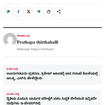
W
F
X
T
ಹಂಚಿಕೊಳ್ಳಿ
ಲಿಂ
S
h
a
e
a
c
l
t
e
e
ಕ್
h
s
b
g
A
o
r
a
p
o
a
p
k
m
r
ಲೇಖಕರ ಬಗ್ಗೆ
e
Prathapa thirthahalli
Malenadu Today Contributor
ಹಿಂದಿನ ಸುದ್ದಿ
ಊರುಗಡೂರು ಪ್ರಕರಣ, ಕ್ರಿಕೇಟ್​ ಆಟದಲ್ಲಿ ಆದ ಗಲಾಟೆ ಕೊಲೆಯಲ್ಲಿ
ಅಂತ್ಯ, ಎಸ್​ಪಿ ಹೇಳಿದ್ದೇನು
ಮುಂದಿನ ಸುದ್ದಿ
ದ್ವಿತಿಯ ಪಿಯುಸಿ ವಾರ್ಷಿಕ ಪರೀಕ್ಷೆಗೆ ಸಕಲ ಸಿದ್ದತೆ ಸೇರಿದಂತೆ ಇನ್ನಿತರೇ
ಸುದ್ದಿಗಳು ಇ-ಪೇಪರ್​​ನಲ್ಲಿ