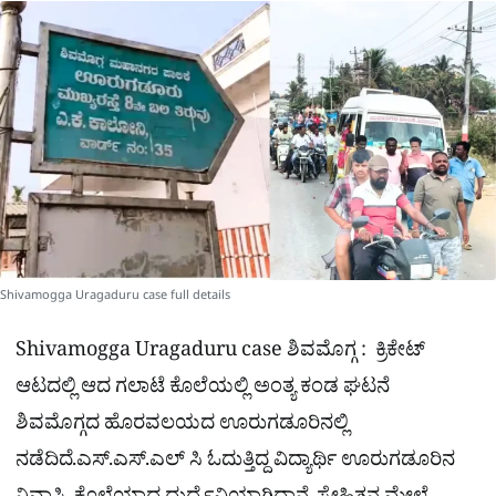
a
p
o
a
p
k
m
r
e
Shivamogga Uragaduru case full details
Shivamogga Uragaduru case ಶಿವಮೊಗ್ಗ : ಕ್ರಿಕೇಟ್
ಆಟದಲ್ಲಿ ಆದ ಗಲಾಟೆ ಕೊಲೆಯಲ್ಲಿ ಅಂತ್ಯ ಕಂಡ ಘಟನೆ
ಶಿವಮೊಗ್ಗದ ಹೊರವಲಯದ ಊರುಗಡೂರಿನಲ್ಲಿ
ನಡೆದಿದೆ.ಎಸ್.ಎಸ್.ಎಲ್ ಸಿ ಓದುತ್ತಿದ್ದ ವಿದ್ಯಾರ್ಥಿ ಊರುಗಡೂರಿನ