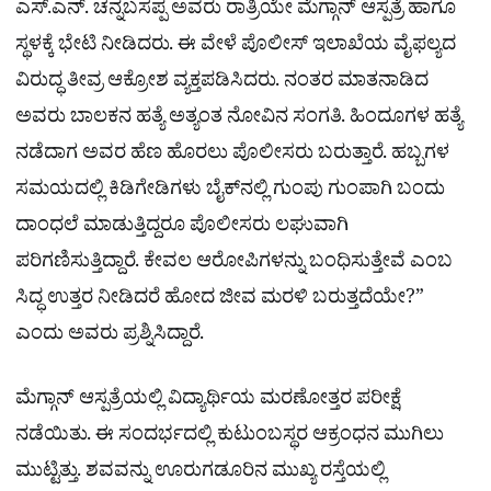
ಎಸ್.ಎನ್. ಚನ್ನಬಸಪ್ಪ ಅವರು ರಾತ್ರಿಯೇ ಮೆಗ್ಗಾನ್ ಆಸ್ಪತ್ರೆ ಹಾಗೂ
ಸ್ಥಳಕ್ಕೆ ಭೇಟಿ ನೀಡಿದರು. ಈ ವೇಳೆ ಪೊಲೀಸ್ ಇಲಾಖೆಯ ವೈಫಲ್ಯದ
ವಿರುದ್ಧ ತೀವ್ರ ಆಕ್ರೋಶ ವ್ಯಕ್ತಪಡಿಸಿದರು. ನಂತರ ಮಾತನಾಡಿದ
ಅವರು ಬಾಲಕನ ಹತ್ಯೆ ಅತ್ಯಂತ ನೋವಿನ ಸಂಗತಿ. ಹಿಂದೂಗಳ ಹತ್ಯೆ
ನಡೆದಾಗ ಅವರ ಹೆಣ ಹೊರಲು ಪೊಲೀಸರು ಬರುತ್ತಾರೆ. ಹಬ್ಬಗಳ
ಸಮಯದಲ್ಲಿ ಕಿಡಿಗೇಡಿಗಳು ಬೈಕ್‌ನಲ್ಲಿ ಗುಂಪು ಗುಂಪಾಗಿ ಬಂದು
ದಾಂಧಲೆ ಮಾಡುತ್ತಿದ್ದರೂ ಪೊಲೀಸರು ಲಘುವಾಗಿ
ಪರಿಗಣಿಸುತ್ತಿದ್ದಾರೆ. ಕೇವಲ ಆರೋಪಿಗಳನ್ನು ಬಂಧಿಸುತ್ತೇವೆ ಎಂಬ
ಸಿದ್ಧ ಉತ್ತರ ನೀಡಿದರೆ ಹೋದ ಜೀವ ಮರಳಿ ಬರುತ್ತದೆಯೇ?”
ಎಂದು ಅವರು ಪ್ರಶ್ನಿಸಿದ್ದಾರೆ.
ಮೆಗ್ಗಾನ್ ಆಸ್ಪತ್ರೆಯಲ್ಲಿ ವಿದ್ಯಾರ್ಥಿಯ ಮರಣೋತ್ತರ ಪರೀಕ್ಷೆ
ನಡೆಯಿತು. ಈ ಸಂದರ್ಭದಲ್ಲಿ ಕುಟುಂಬಸ್ಥರ ಆಕ್ರಂಧನ ಮುಗಿಲು
ಮುಟ್ಟಿತ್ತು. ಶವವನ್ನು ಊರುಗಡೂರಿನ ಮುಖ್ಯ ರಸ್ತೆಯಲ್ಲಿ