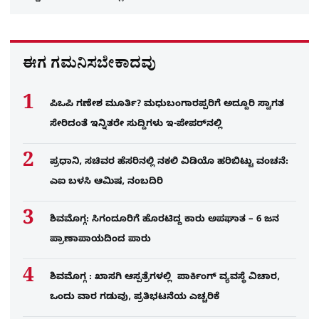
ಈಗ ಗಮನಿಸಬೇಕಾದವು
ಪಿಒಪಿ ಗಣೇಶ ಮೂರ್ತಿ? ಮಧುಬಂಗಾರಪ್ಪರಿಗೆ ಅದ್ದೂರಿ ಸ್ವಾಗತ
ಸೇರಿದಂತೆ ಇನ್ನಿತರೇ ಸುದ್ದಿಗಳು ಇ-ಪೇಪರ್​ನಲ್ಲಿ
ಪ್ರಧಾನಿ, ಸಚಿವರ ಹೆಸರಿನಲ್ಲಿ ನಕಲಿ ವಿಡಿಯೊ ಹರಿಬಿಟ್ಟು ವಂಚನೆ:
ಎಐ ಬಳಸಿ ಆಮಿಷ, ನಂಬದಿರಿ
ಶಿವಮೊಗ್ಗ: ಸಿಗಂದೂರಿಗೆ ಹೊರಟಿದ್ದ ಕಾರು ಅಪಘಾತ – 6 ಜನ
ಪ್ರಾಣಾಪಾಯದಿಂದ ಪಾರು
ಶಿವಮೊಗ್ಗ : ಖಾಸಗಿ ಆಸ್ಪತ್ರೆಗಳಲ್ಲಿ ಪಾರ್ಕಿಂಗ್​ ವ್ಯವಸ್ಥೆ ವಿಚಾರ,
ಒಂದು ವಾರ ಗಡುವು, ಪ್ರತಿಭಟನೆಯ ಎಚ್ಚರಿಕೆ