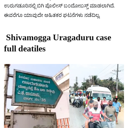
ಉರುಗಡೂರಿನಲ್ಲಿ ಬಿಗಿ ಪೊಲೀಸ್ ಬಂದೋಬಸ್ತ್​ ಮಾಡಲಾಗಿದೆ.
ಈವರೆಗೂ ಯಾವುದೇ ಅಹಿತಕರ ಘಟನೆಗಳು ನಡೆದಿಲ್ಲ.
Shivamogga Uragaduru case
full deatiles