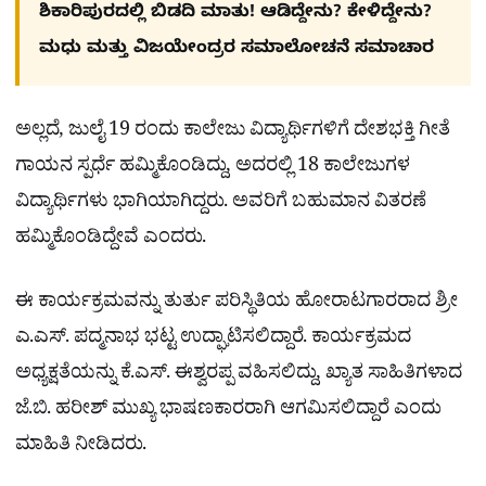
ಶಿಕಾರಿಪುರದಲ್ಲಿ ಬಿಡದಿ ಮಾತು! ಆಡಿದ್ದೇನು? ಕೇಳಿದ್ದೇನು?
ಮಧು ಮತ್ತು ವಿಜಯೇಂದ್ರರ ಸಮಾಲೋಚನೆ ಸಮಾಚಾರ
ಅಲ್ಲದೆ, ಜುಲೈ 19 ರಂದು ಕಾಲೇಜು ವಿದ್ಯಾರ್ಥಿಗಳಿಗೆ ದೇಶಭಕ್ತಿ ಗೀತೆ
ಗಾಯನ ಸ್ಪರ್ಧೆ ಹಮ್ಮಿಕೊಂಡಿದ್ದು, ಅದರಲ್ಲಿ 18 ಕಾಲೇಜುಗಳ
ವಿದ್ಯಾರ್ಥಿಗಳು ಭಾಗಿಯಾಗಿದ್ದರು. ಅವರಿಗೆ ಬಹುಮಾನ ವಿತರಣೆ
ಹಮ್ಮಿಕೊಂಡಿದ್ದೇವೆ ಎಂದರು.
ಈ ಕಾರ್ಯಕ್ರಮವನ್ನು ತುರ್ತು ಪರಿಸ್ಥಿತಿಯ ಹೋರಾಟಗಾರರಾದ ಶ್ರೀ
ಎ.ಎಸ್. ಪದ್ಮನಾಭ ಭಟ್ಟ ಉದ್ಘಾಟಿಸಲಿದ್ದಾರೆ. ಕಾರ್ಯಕ್ರಮದ
ಅಧ್ಯಕ್ಷತೆಯನ್ನು ಕೆ.ಎಸ್. ಈಶ್ವರಪ್ಪ ವಹಿಸಲಿದ್ದು, ಖ್ಯಾತ ಸಾಹಿತಿಗಳಾದ
ಜೆ.ಬಿ. ಹರೀಶ್ ಮುಖ್ಯ ಭಾಷಣಕಾರರಾಗಿ ಆಗಮಿಸಲಿದ್ದಾರೆ ಎಂದು
ಮಾಹಿತಿ ನೀಡಿದರು.