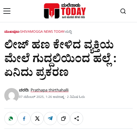
Skip to content
ಮುಖಪುಟ
›
SHIVAMOGGA NEWS TODAY
›
ಸುದ್ದಿ
ಲೀಜ್​ ಹಣ ಕೇಳಿದ ವ್ಯಕ್ತಿಯ
ಮೇಲೆ ಗುದ್ದಲಿಯಿಂದ ಹಲ್ಲೆ :
ಏನಿದು ಪ್ರಕರಣ
ವರದಿ:
Prathapa thirthahalli
07 ನವೆಂಬರ್ 2025, 1:26 ಅಪರಾಹ್ನ · 2 ನಿಮಿಷ ಓದು
W
F
X
T
ಹಂಚಿಕೊಳ್ಳಿ
ಲಿಂ
S
h
a
e
a
c
l
t
e
e
ಕ್
h
s
b
g
A
o
r