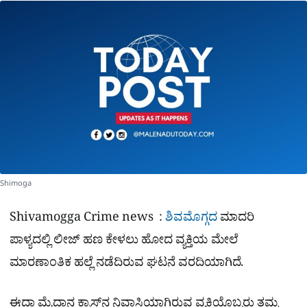
a
p
o
a
p
k
m
r
e
Shimoga
Shivamogga Crime news :
ಶಿವಮೊಗ್ಗದ
ಮಾದರಿ
ಪಾಳ್ಯದಲ್ಲಿ ಲೀಜ್ ಹಣ ಕೇಳಲು ಹೋದ ವ್ಯಕ್ತಿಯ ಮೇಲೆ
ಮಾರಣಾಂತಿಕ ಹಲ್ಲೆ ನಡೆದಿರುವ ಘಟನೆ ವರದಿಯಾಗಿದೆ.
ಈದ್ಗಾ ಮೈದಾನ ಕ್ರಾಸ್‌ನ ನಿವಾಸಿಯಾಗಿರುವ ವ್ಯಕ್ತಿಯೊಬ್ಬರು ತಮ್ಮ