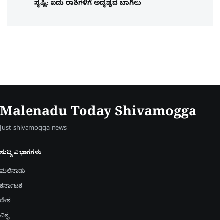
ಸೃಷ್ಟಿ: ಐದು ರಾಶಿಗಳಿಗೆ ಅದೃಷ್ಟದ ಬಾಗಿಲು
Malenadu Today Shivamogga
Just shivamogga news
ಸುದ್ದಿ ವಿಭಾಗಗಳು
ಮಲೆನಾಡು
ಕರ್ನಾಟಕ
ದೇಶ
ವಿಶ್ವ