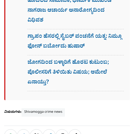
ಹೊದಲದ ಸಾಮಾಜಿಕ, ಧಾರ್ಮಿಕ ಮುಖಂಡ
ನಾಗರಾಜ ಆಚಾರ್ಯ ಅನಾರೋಗ್ಯದಿಂದ
ವಿಧಿವಶ
ಗ್ರಾ,ಪಂ ಹೆಸರಲ್ಲಿ ಸೈಬ‌ರ್ ವಂಚನೆಗೆ ಯತ್ನ: ನಿಮ್ಗೂ
ಫೋನ್​ ಬರ್ಬೋದು ಹುಷಾರ್​​
ಜೋಗದಿಂದ ಬಳ್ಳಾರಿಗೆ ಹೊರಟ ಕುಟುಂಬ;
ಪೊಲೀಸರಿಗೆ ತಿಳಿಯಿತು ವಿಷಯ; ಆಮೇಲೆ
ಏನಾಯ್ತು?
ವಿಷಯಗಳು:
Shivamogga crime news