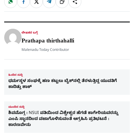
W
F
X
T
ಹಂಚಿಕೊಳ್ಳಿ
ಲಿಂ
S
h
a
e
a
c
l
t
e
e
ಕ್
h
s
b
g
A
o
r
a
p
o
a
p
k
m
r
ಲೇಖಕರ ಬಗ್ಗೆ
e
Prathapa thirthahalli
Malenadu Today Contributor
ಹಿಂದಿನ ಸುದ್ದಿ
ಧರ್ಮಸ್ಥಳ ಸಂಘಕ್ಕೆ ಹಣ ಕಟ್ಟಲು ಬೈಕ್​ನಲ್ಲಿ ತೆರಳುತ್ತಿದ್ದ ಯುವತಿಗೆ
ಕಾದಿತ್ತು ಶಾಕ್​
ಮುಂದಿನ ಸುದ್ದಿ
ಶಿವಮೊಗ್ಗ : NSUI ವತಿಯಿಂದ ವಿಶ್ವೇಶ್ವರ ಹೆಗಡೆ ಕಾಗೇರಿಯವರನ್ನು
ಎಂಪಿ ಸ್ಥಾನದಿಂದ ವಜಾಗೊಳಿಸುವಂತೆ ಆಗ್ರಹಿಸಿ ಪ್ರತಿಭಟನೆ :
ಕಾರಣವೇನು