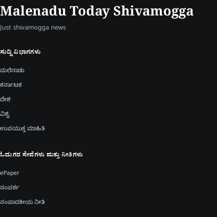
Malenadu Today Shivamogga
Just shivamogga news
ಸುದ್ದಿ ವಿಭಾಗಗಳು
ಮಲೆನಾಡು
ಕರ್ನಾಟಕ
ದೇಶ
ವಿಶ್ವ
ಉಪಯುಕ್ತ ಮಾಹಿತಿ
ಓದುಗರ ಸೇವೆಗಳು ಮತ್ತು ನೀತಿಗಳು
ePaper
ಸಂಪರ್ಕ
ಸಂಪಾದಕೀಯ ನೀತಿ