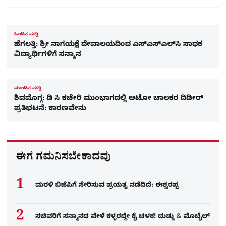
ಹಿಂದಿನ ಸುದ್ದಿ
ಹೆಗಲತ್ತಿ: ಶ್ರೀ ನಾಗಯಕ್ಷೆ ದೇವಾಲಯದಿಂದ ಎಸ್‌ಎಸ್‌ಎಲ್‌ಸಿ ಸಾಧಕ
ವಿದ್ಯಾರ್ಥಿಗಳಿಗೆ ಸನ್ಮಾನ
ಮುಂದಿನ ಸುದ್ದಿ
ಶಿವಮೊಗ್ಗ: ಡಿ ಸಿ ಕಚೇರಿ ಮುಂಭಾಗದಲ್ಲಿ ಆಟೋ ಚಾಲಕರ ದಿಡೀರ್​
ಪ್ರತಿಭಟನೆ: ಕಾರಣವೇನು
ಈಗ ಗಮನಿಸಬೇಕಾದವು
ಮರಳಿ ಬಿಜೆಪಿಗೆ ಸೇರಿಸುವ ಪ್ರಯತ್ನ ನಡೆದಿದೆ: ಈಶ್ವರಪ್ಪ
ಸಚಿವರಿಗೆ ಸನ್ಮಾನದ ವೇಳೆ ಕಳ್ಳರದ್ದೇ ಕೈ ಚಳಕ! ದುಡ್ಡು & ಮೊಬೈಲ್​