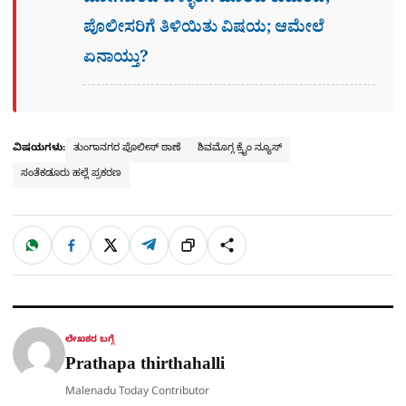
ಜೋಗದಿಂದ ಬಳ್ಳಾರಿಗೆ ಹೊರಟ ಕುಟುಂಬ;
ಪೊಲೀಸರಿಗೆ ತಿಳಿಯಿತು ವಿಷಯ; ಆಮೇಲೆ
ಏನಾಯ್ತು?
ವಿಷಯಗಳು:
ತುಂಗಾನಗರ ಪೊಲೀಸ್ ಠಾಣೆ
ಶಿವಮೊಗ್ಗ ಕ್ರೈಂ ನ್ಯೂಸ್
ಸಂತೆಕಡೂರು ಹಲ್ಲೆ ಪ್ರಕರಣ
W
F
X
T
ಹಂಚಿಕೊಳ್ಳಿ
ಲಿಂ
S
h
a
e
a
c
l
t
e
e
ಕ್
h
s
b
g
A
o
r
a
p
o
a
p
k
m
r
ಲೇಖಕರ ಬಗ್ಗೆ
e
Prathapa thirthahalli
Malenadu Today Contributor