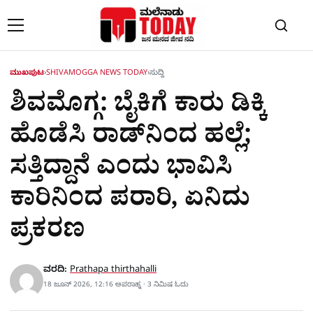
Skip to content
ಮುಖಪುಟ
›
SHIVAMOGGA NEWS TODAY
›
ಸುದ್ದಿ
ಶಿವಮೊಗ್ಗ: ಬೈಕಿಗೆ ಕಾರು ಡಿಕ್ಕಿ
ಹೊಡೆಸಿ ರಾಡ್‌ನಿಂದ ಹಲ್ಲೆ;
ಸತ್ತಿದ್ದಾನೆ ಎಂದು ಭಾವಿಸಿ
ಕಾರಿನಿಂದ ಪರಾರಿ, ಏನಿದು
ಪ್ರಕರಣ
ವರದಿ:
Prathapa thirthahalli
18 ಜೂನ್ 2026, 12:16 ಅಪರಾಹ್ನ · 3 ನಿಮಿಷ ಓದು