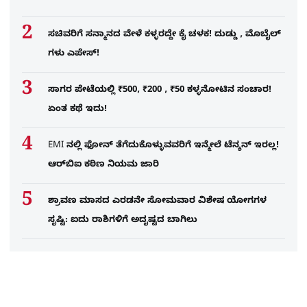
ಸಚಿವರಿಗೆ ಸನ್ಮಾನದ ವೇಳೆ ಕಳ್ಳರದ್ದೇ ಕೈ ಚಳಕ! ದುಡ್ಡು , ಮೊಬೈಲ್​
ಗಳು ಎಪೇಸ್!
ಸಾಗರ ಪೇಟೆಯಲ್ಲಿ ₹500, ₹200 , ₹50 ಕಳ್ಳನೋಟಿನ ಸಂಚಾರ!
ಏಂತ ಕಥೆ ಇದು!
EMI ನಲ್ಲಿ ಫೋನ್​ ತೆಗೆದುಕೊಳ್ಳುವವರಿಗೆ ಇನ್ಮೇಲೆ ಟೆನ್ಶನ್​ ಇರಲ್ಲ!
ಆರ್‌ಬಿಐ ಕಠಿಣ ನಿಯಮ ಜಾರಿ
ಶ್ರಾವಣ ಮಾಸದ ಎರಡನೇ ಸೋಮವಾರ ವಿಶೇಷ ಯೋಗಗಳ
ಸೃಷ್ಟಿ: ಐದು ರಾಶಿಗಳಿಗೆ ಅದೃಷ್ಟದ ಬಾಗಿಲು