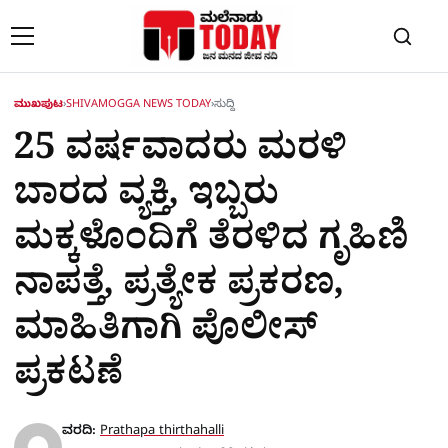
Skip to content
ಮುಖಪುಟ
›
SHIVAMOGGA NEWS TODAY
›
ಸುದ್ದಿ
25 ವರ್ಷವಾದರು ಮರಳಿ
ಬಾರದ ವ್ಯಕ್ತಿ, ಇಬ್ಬರು
ಮಕ್ಕಳೊಂದಿಗೆ ತೆರಳಿದ ಗೃಹಿಣಿ
ನಾಪತ್ತೆ, ಪ್ರತ್ಯೇಕ ಪ್ರಕರಣ,
ಮಾಹಿತಿಗಾಗಿ ಪೊಲೀಸ್
ಪ್ರಕಟಣೆ
ವರದಿ:
Prathapa thirthahalli