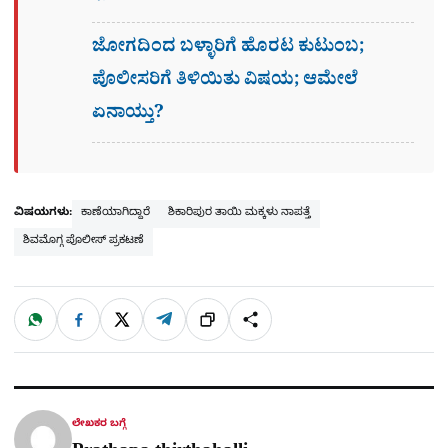
ಜೋಗದಿಂದ ಬಳ್ಳಾರಿಗೆ ಹೊರಟ ಕುಟುಂಬ;
ಪೊಲೀಸರಿಗೆ ತಿಳಿಯಿತು ವಿಷಯ; ಆಮೇಲೆ
ಏನಾಯ್ತು?
ವಿಷಯಗಳು:
ಕಾಣೆಯಾಗಿದ್ದಾರೆ
ಶಿಕಾರಿಪುರ ತಾಯಿ ಮಕ್ಕಳು ನಾಪತ್ತೆ
ಶಿವಮೊಗ್ಗ ಪೊಲೀಸ್ ಪ್ರಕಟಣೆ
W
F
X
T
ಹಂಚಿಕೊಳ್ಳಿ
ಲಿಂ
S
h
a
e
a
c
l
t
e
e
ಕ್
h
s
b
g
A
o
r
a
p
o
a
p
k
m
r
ಲೇಖಕರ ಬಗ್ಗೆ
e