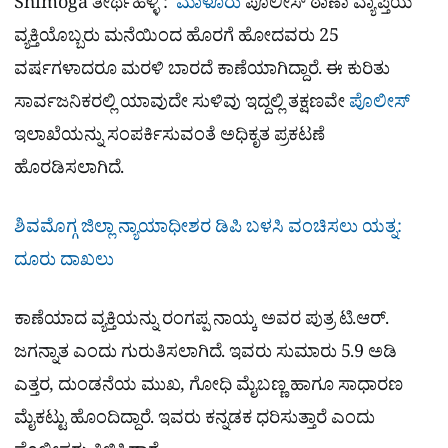
Shimoga ತೀರ್ಥಹಳ್ಳಿ :
ಮಾಳೂರು
ಪೊಲೀಸ್ ಠಾಣಾ ವ್ಯಾಪ್ತಿಯ
ವ್ಯಕ್ತಿಯೊಬ್ಬರು ಮನೆಯಿಂದ ಹೊರಗೆ ಹೋದವರು 25
ವರ್ಷಗಳಾದರೂ ಮರಳಿ ಬಾರದೆ ಕಾಣೆಯಾಗಿದ್ದಾರೆ. ಈ ಕುರಿತು
ಸಾರ್ವಜನಿಕರಲ್ಲಿ ಯಾವುದೇ ಸುಳಿವು ಇದ್ದಲ್ಲಿ ತಕ್ಷಣವೇ
ಪೊಲೀಸ್
ಇಲಾಖೆಯನ್ನು ಸಂಪರ್ಕಿಸುವಂತೆ ಅಧಿಕೃತ ಪ್ರಕಟಣೆ
ಹೊರಡಿಸಲಾಗಿದೆ.
ಶಿವಮೊಗ್ಗ ಜಿಲ್ಲಾ ನ್ಯಾಯಾಧೀಶರ ಡಿಪಿ ಬಳಸಿ ವಂಚಿಸಲು ಯತ್ನ:
ದೂರು ದಾಖಲು
ಕಾಣೆಯಾದ ವ್ಯಕ್ತಿಯನ್ನು ರಂಗಪ್ಪ ನಾಯ್ಕ ಅವರ ಪುತ್ರ ಟಿ.ಆರ್.
ಜಗನ್ನಾತ ಎಂದು ಗುರುತಿಸಲಾಗಿದೆ. ಇವರು ಸುಮಾರು 5.9 ಅಡಿ
ಎತ್ತರ, ದುಂಡನೆಯ ಮುಖ, ಗೋಧಿ ಮೈಬಣ್ಣ ಹಾಗೂ ಸಾಧಾರಣ
ಮೈಕಟ್ಟು ಹೊಂದಿದ್ದಾರೆ. ಇವರು ಕನ್ನಡಕ ಧರಿಸುತ್ತಾರೆ ಎಂದು