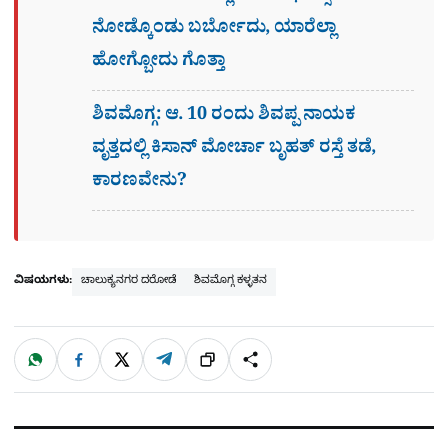
ನೋಡ್ಕೊಂಡು ಬರ್ಬೋದು, ಯಾರೆಲ್ಲಾ
ಹೋಗ್ಬೋದು ಗೊತ್ತಾ
ಶಿವಮೊಗ್ಗ: ಆ. 10 ರಂದು ಶಿವಪ್ಪ ನಾಯಕ
ವೃತ್ತದಲ್ಲಿ ಕಿಸಾನ್ ಮೋರ್ಚಾ ಬೃಹತ್ ರಸ್ತೆ ತಡೆ,
ಕಾರಣವೇನು?
ವಿಷಯಗಳು:
ಚಾಲುಕ್ಯನಗರ ದರೋಡೆ
ಶಿವಮೊಗ್ಗ ಕಳ್ಳತನ
W
F
X
T
ಹಂಚಿಕೊಳ್ಳಿ
ಲಿಂ
S
h
a
e
a
c
l
t
e
e
ಕ್
h
s
b
g
A
o
r
a
p
o
a
p
k
m