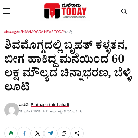
Skip to content
ಮುಖಪುಟ
›
SHIVAMOGGA NEWS TODAY
›
ಸುದ್ದಿ
ಶಿವಮೊಗ್ಗದಲ್ಲಿ ಬೃಹತ್​​ ಕಳ್ಳತನ,
ಬೀಗ ಹಾಕಿದ್ದ ಮನೆಯಿಂದ 60
ಲಕ್ಷ ಮೌಲ್ಯದ ಚಿನ್ನಾಭರಣ, ಬೆಳ್ಳಿ
ಲೂಟಿ
ವರದಿ:
Prathapa thirthahalli
25 ಏಪ್ರಿಲ್ 2026, 1:11 ಅಪರಾಹ್ನ · 3 ನಿಮಿಷ ಓದು
W
F
X
T
ಹಂಚಿಕೊಳ್ಳಿ
ಲಿಂ
S
h
a
e