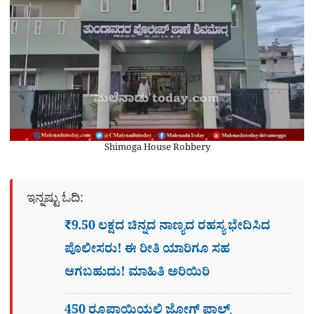
Shimoga House Robbery
ಇನ್ನಷ್ಟು ಓದಿ:
₹9.50 ಲಕ್ಷದ ಚಿನ್ನದ ನಾಣ್ಯದ ರಹಸ್ಯ ಭೇದಿಸಿದ
ಪೊಲೀಸರು! ಈ ರೀತಿ ಯಾರಿಗೂ ಸಹ
ಆಗಬಹುದು! ಮಾಹಿತಿ ಅರಿಯಿರಿ
450 ರೂಪಾಯಿಯಲ್ಲಿ ಜೋಗ್​ ಫಾಲ್ಸ್​