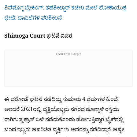
ಶಿವಮೊಗ್ಗ ಬ್ರೇಕಿಂಗ್: ತಹಶೀಲ್ದಾರ್ ಕಚೇರಿ ಮೇಲೆ ಲೋಕಾಯುಕ್ತ
ಭೇಟಿ: ದಾಖಲೆಗಳ ಪರಿಶೀಲನೆ
Shimoga Court ಘಟನೆ ವಿವರ
ADVERTISEMENT
ಈ ದರೋಡೆ ಘಟನೆ ನಡೆದಿದ್ದು ಸುಮಾರು 4 ವರ್ಷಗಳ ಹಿಂದೆ,
ಅಂದರೆ 2021ರಲ್ಲಿ. ವ್ಯಕ್ತಿಯೊಬ್ಬರು ನಗರದ ಹೊನ್ನಾಳಿ ರಸ್ತೆಯ
ರಾಗಿಗುಡ್ಡ ಕ್ರಾಸ್ ಬಳಿ ನಡೆದುಕೊಂಡು ಹೋಗುತ್ತಿದ್ದಾಗ ಬೈಕ್‌ನಲ್ಲಿ
ಬಂದ ಇಬ್ಬರು ಅಪರಿಚಿತ ವ್ಯಕ್ತಿಗಳು ಅವರನ್ನು ತಡೆದಿದ್ದಾರೆ. ಅಷ್ಟೇ