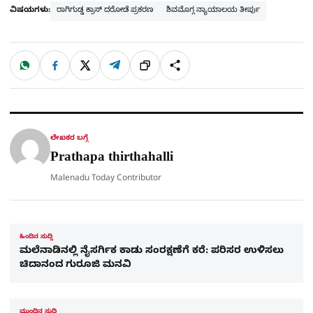
ವಿಷಯಗಳು:
ರಾಗಿಗುಡ್ಡ ಕ್ರಾಸ್ ದರೋಡೆ ಪ್ರಕರಣ
ಶಿವಮೊಗ್ಗ ನ್ಯಾಯಾಲಯ ತೀರ್ಪು
W
F
X
T
ಹಂಚಿಕೊಳ್ಳಿ
ಲಿಂ
S
h
a
e
a
c
l
t
e
e
ಕ್
h
s
b
g
A
o
r
a
p
o
a
p
k
m
r
ಲೇಖಕರ ಬಗ್ಗೆ
e
Prathapa thirthahalli
Malenadu Today Contributor
ಹಿಂದಿನ ಸುದ್ದಿ
ಮಲೆನಾಡಿನಲ್ಲಿ ನೈಸರ್ಗಿಕ ಕಾಡು ಸಂರಕ್ಷಣೆಗೆ ಕರೆ: ಪರಿಸರ ಉಳಿಸಲು
ಚಿದಾನಂದ ಗುರೂಜಿ ಮನವಿ
ಮುಂದಿನ ಸುದ್ದಿ