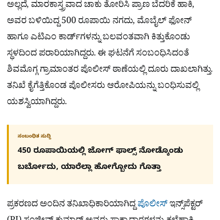
ಅಲ್ಲದೆ, ಮಾರಕಾಸ್ತ್ರವಾದ ಚಾಕು ತೋರಿಸಿ ಪ್ರಾಣ ಬೆದರಿಕೆ ಹಾಕಿ,
ಅವರ ಬಳಿಯಿದ್ದ 500 ರೂಪಾಯಿ ನಗದು, ಮೊಬೈಲ್ ಫೋನ್
ಹಾಗೂ ಎಟಿಎಂ ಕಾರ್ಡ್‌ಗಳನ್ನು ಬಲವಂತವಾಗಿ ಕಿತ್ತುಕೊಂಡು
ಸ್ಥಳದಿಂದ ಪರಾರಿಯಾಗಿದ್ದರು. ಈ ಘಟನೆಗೆ ಸಂಬಂಧಿಸಿದಂತೆ
ಶಿವಮೊಗ್ಗ ಗ್ರಾಮಾಂತರ ಪೊಲೀಸ್ ಠಾಣೆಯಲ್ಲಿ ದೂರು ದಾಖಲಾಗಿತ್ತು.
ತನಿಖೆ ಕೈಗೆತ್ತಿಕೊಂಡ ಪೊಲೀಸರು ಆರೋಪಿಯನ್ನು ಬಂಧಿಸುವಲ್ಲಿ
ಯಶಸ್ವಿಯಾಗಿದ್ದರು.
ಸಂಬಂಧಿತ ಸುದ್ದಿ
450 ರೂಪಾಯಿಯಲ್ಲಿ ಜೋಗ್​ ಫಾಲ್ಸ್​ ನೋಡ್ಕೊಂಡು
ಬರ್ಬೋದು, ಯಾರೆಲ್ಲಾ ಹೋಗ್ಬೋದು ಗೊತ್ತಾ
ಪ್ರಕರಣದ ಅಂದಿನ ತನಿಖಾಧಿಕಾರಿಯಾಗಿದ್ದ
ಪೊಲೀಸ್
ಇನ್ಸ್‌ಪೆಕ್ಟರ್