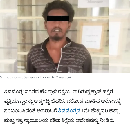
a
p
o
a
p
k
m
r
e
Shimoga Court Sentences Robber to 7 Years Jail
ಶಿವಮೊಗ್ಗ: ನಗರದ ಹೊನ್ನಾಳಿ ರಸ್ತೆಯ ರಾಗಿಗುಡ್ಡ ಕ್ರಾಸ್ ಹತ್ತಿರ
ವ್ಯಕ್ತಿಯೊಬ್ಬರನ್ನು ಅಡ್ಡಗಟ್ಟಿ ಬೆದರಿಸಿ ದರೋಡೆ ಮಾಡಿದ ಆರೋಪಕ್ಕೆ
ಸಂಬಂಧಿಸಿದಂತೆ ಅಪರಾಧಿಗೆ
ಶಿವಮೊಗ್ಗದ
1ನೇ ಹೆಚ್ಚುವರಿ ಜಿಲ್ಲಾ
ಮತ್ತು ಸತ್ರ ನ್ಯಾಯಾಲಯ ಕಠಿಣ ಶಿಕ್ಷೆಯ ಆದೇಶವನ್ನು ನೀಡಿದೆ.