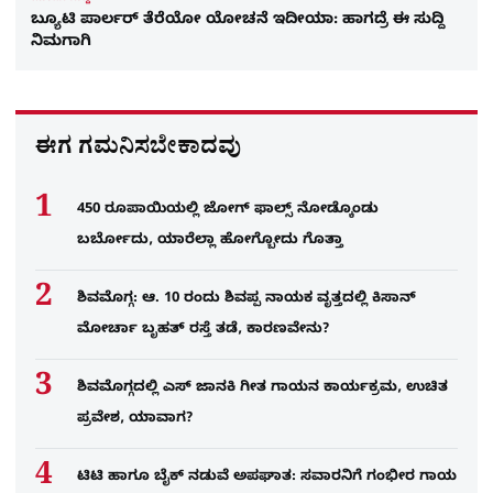
ಬ್ಯೂಟಿ ಪಾರ್ಲರ್​ ತೆರೆಯೋ ಯೋಚನೆ ಇದೀಯಾ: ಹಾಗದ್ರೆ ಈ ಸುದ್ದಿ
ನಿಮಗಾಗಿ
ಈಗ ಗಮನಿಸಬೇಕಾದವು
450 ರೂಪಾಯಿಯಲ್ಲಿ ಜೋಗ್​ ಫಾಲ್ಸ್​ ನೋಡ್ಕೊಂಡು
ಬರ್ಬೋದು, ಯಾರೆಲ್ಲಾ ಹೋಗ್ಬೋದು ಗೊತ್ತಾ
ಶಿವಮೊಗ್ಗ: ಆ. 10 ರಂದು ಶಿವಪ್ಪ ನಾಯಕ ವೃತ್ತದಲ್ಲಿ ಕಿಸಾನ್
ಮೋರ್ಚಾ ಬೃಹತ್ ರಸ್ತೆ ತಡೆ, ಕಾರಣವೇನು?
ಶಿವಮೊಗ್ಗದಲ್ಲಿ ಎಸ್​ ಜಾನಕಿ ಗೀತ ಗಾಯನ ಕಾರ್ಯಕ್ರಮ, ಉಚಿತ
ಪ್ರವೇಶ, ಯಾವಾಗ?
ಟಿಟಿ ಹಾಗೂ ಬೈಕ್ ನಡುವೆ ಅಪಘಾತ: ಸವಾರನಿಗೆ ಗಂಭೀರ ಗಾಯ