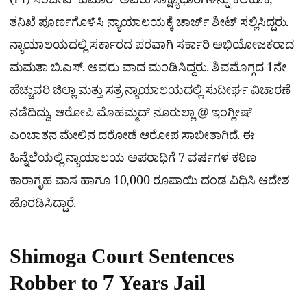
(PI) ಸಂಜೀವ್ ಕುಮಾರ್ ಅವರು ಸಾಕ್ಷ್ಯಾಧಾರಗಳನ್ನು ಕಲೆಹಾಕಿ,
ತನಿಖೆ ಪೂರ್ಣಗೊಳಿಸಿ ನ್ಯಾಯಾಲಯಕ್ಕೆ ಚಾರ್ಜ್​ ಶೀಟ್​​ ಸಲ್ಲಿಸಿದ್ದರು.
ನ್ಯಾಯಾಲಯದಲ್ಲಿ ಸರ್ಕಾರದ ಪರವಾಗಿ ಸರ್ಕಾರಿ ಅಭಿಯೋಜಕರಾದ
ಮಮತಾ ಬಿ.ಎಸ್. ಅವರು ವಾದ ಮಂಡಿಸಿದ್ದರು. ಶಿವಮೊಗ್ಗದ 1ನೇ
ಹೆಚ್ಚುವರಿ ಜಿಲ್ಲಾ ಮತ್ತು ಸತ್ರ ನ್ಯಾಯಾಲಯದಲ್ಲಿ ಸುದೀರ್ಘ ವಿಚಾರಣೆ
ನಡೆದಿದ್ದು, ಆರೋಪಿ ಮೊಹಮ್ಮದ್ ನೂರುಲ್ಲಾ @ ಇಂಗ್ಲೀಷ್
ಎಂಬಾತನ ಮೇಲಿನ ದರೋಡೆ ಆರೋಪ ಸಾಬೀತಾಗಿದೆ. ಈ
ಹಿನ್ನೆಲೆಯಲ್ಲಿ ನ್ಯಾಯಾಲಯ ಅಪರಾಧಿಗೆ 7 ವರ್ಷಗಳ ಕಠಿಣ
ಕಾರಾಗೃಹ ವಾಸ ಹಾಗೂ 10,000 ರೂಪಾಯಿ ದಂಡ ವಿಧಿಸಿ ಆದೇಶ
ಹೊರಡಿಸಿದ್ದಾರೆ.
Shimoga Court Sentences
Robber to 7 Years Jail