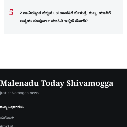
2 ಸಾವಿರಕ್ಕಿಂತ ಹೆಚ್ಚಿನ upi ಪಾವತಿಗೆ ಬೀಳುತ್ತೆ ಶುಲ್ಕ, ಯಾರಿಗೆ
ಅನ್ವಯ ಸಂಪೂರ್ಣ ಮಾಹಿತಿ ಇಲ್ಲಿದೆ ನೋಡಿ?
Malenadu Today Shivamogga
Just shivamogga news
ಸುದ್ದಿ ವಿಭಾಗಗಳು
ಮಲೆನಾಡು