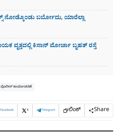
ಸ್​ ನೋಡ್ಕೊಂಡು ಬರ್ಬೋದು, ಯಾರೆಲ್ಲಾ
ಾಯಕ ವೃತ್ತದಲ್ಲಿ ಕಿಸಾನ್ ಮೋರ್ಚಾ ಬೃಹತ್ ರಸ್ತೆ
ಗ ಪೊಲೀಸ್ ಕಾರ್ಯಾಚರಣೆ
ಲಿಂಕ್
Share
Facebook
X
Telegram