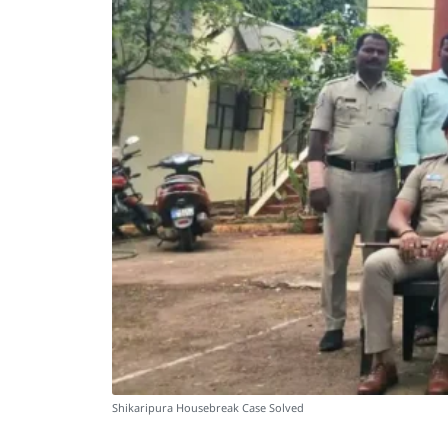
Shikaripura Housebreak Case Solved