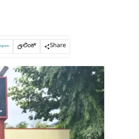
ಲಿಂಕ್
Share
legram