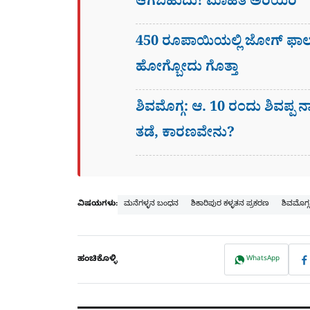
ಆಗಬಹುದು! ಮಾಹಿತಿ ಅರಿಯಿರಿ
450 ರೂಪಾಯಿಯಲ್ಲಿ ಜೋಗ್​ ಫಾಲ್
ಹೋಗ್ಬೋದು ಗೊತ್ತಾ
ಶಿವಮೊಗ್ಗ: ಆ. 10 ರಂದು ಶಿವಪ್ಪ ನ
ತಡೆ, ಕಾರಣವೇನು?
ವಿಷಯಗಳು:
ಮನೆಗಳ್ಳನ ಬಂಧನ
ಶಿಕಾರಿಪುರ ಕಳ್ಳತನ ಪ್ರಕರಣ
ಶಿವಮೊಗ್
ಹಂಚಿಕೊಳ್ಳಿ
WhatsApp