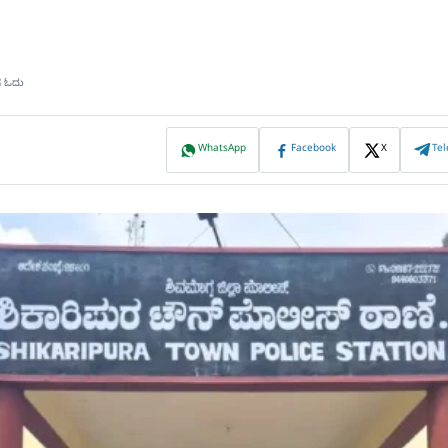
ಷ ಓದು
WhatsApp
Facebook
X
Te