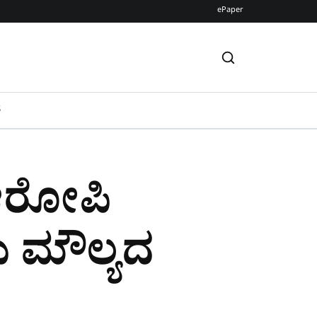
ePaper
S
 ಆರೋಪಿ
ಿ ಮೌಲ್ಯದ