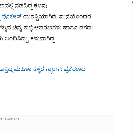
ಣದಲ್ಲಿ ನಡೆದಿದ್ದ ಕಳವು
ಾ
ಪೊಲೀಸ್
ಯಶಸ್ವಿಯಾಗಿದೆ. ಮನೆಯೊಂದರ
್ಯದ ಚಿನ್ನ, ಬೆಳ್ಳಿ ಆಭರಣಗಳು ಹಾಗೂ ನಗದು
ಂಧಿಸಿದ್ದು, ಕಳುವಾಗಿದ್ದ
ಕ್ತಿದ್ದ ಮಹಿಳಾ ಕಳ್ಳರ ಗ್ಯಾಂಗ್​​: ಪ್ರಕರಣದ
VERTISEMENT