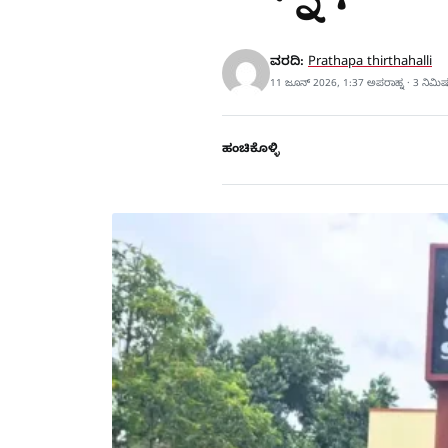
ವರದಿ:
Prathapa thirthahalli
11 ಜೂನ್ 2026, 1:37 ಅಪರಾಹ್ನ · 3 ನಿಮಿ
ಹಂಚಿಕೊಳ್ಳಿ