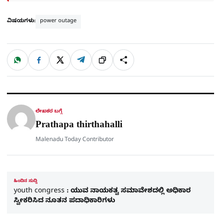
ವಿಷಯಗಳು:
power outage
W
F
X
T
ಹಂಚಿಕೊಳ್ಳಿ
ಲಿಂ
S
h
a
e
a
c
l
t
e
e
ಕ್
h
s
b
g
A
o
r
a
p
o
a
p
k
m
r
ಲೇಖಕರ ಬಗ್ಗೆ
e
Prathapa thirthahalli
Malenadu Today Contributor
ಹಿಂದಿನ ಸುದ್ದಿ
youth congress : ಯುವ ನಾಯಕತ್ವ ಸಮಾವೇಶದಲ್ಲಿ ಅಧಿಕಾರ
ಸ್ವೀಕರಿಸಿದ ನೂತನ ಪದಾಧಿಕಾರಿಗಳು