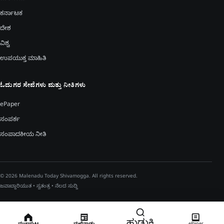
ಕರ್ನಾಟಕ
ದೇಶ
ವಿಶ್ವ
ಉಪಯುಕ್ತ ಮಾಹಿತಿ
ಓದುಗರ ಸೇವೆಗಳು ಮತ್ತು ನೀತಿಗಳು
ePaper
ಸಂಪರ್ಕ
ಸಂಪಾದಕೀಯ ನೀತಿ
© 2026 Malenadu Today Shivamogga. All rights reserved.
ಜವಾಬ್ದಾರಿಯುತ • ಸ್ವತಂತ್ರ • ನೆಲದ ಸುದ್ದಿ