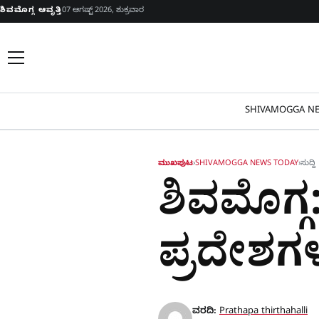
Skip to content
ಶಿವಮೊಗ್ಗ ಆವೃತ್ತಿ
07 ಆಗಷ್ಟ್ 2026, ಶುಕ್ರವಾರ
SHIVAMOGGA NE
ಮುಖಪುಟ
›
SHIVAMOGGA NEWS TODAY
›
ಸುದ್ದಿ
ಶಿವಮೊಗ್
ಪ್ರದೇಶಗಳಲ
ವರದಿ:
Prathapa thirthahalli