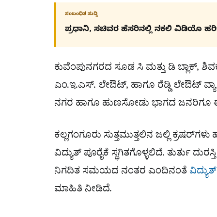
ಸಂಬಂಧಿತ ಸುದ್ದಿ
ಪ್ರಧಾನಿ, ಸಚಿವರ ಹೆಸರಿನಲ್ಲಿ ನಕಲಿ ವಿಡಿಯೊ ಹ
ಕುವೆಂಪುನಗರದ ಸೂಡ ಸಿ ಮತ್ತು ಡಿ ಬ್ಲಾಕ್, ಶಿವಕು
ಎಂ.ಇ.ಎಸ್. ಲೇಔಟ್, ಹಾಗೂ ರೆಡ್ಡಿ ಲೇಔಟ್ ವ್ಯಾಪ್
ನಗರ ಹಾಗೂ ಹುಣಸೋಡು ಭಾಗದ ಜನರಿಗೂ ಈ ವ್
ಕಲ್ಲಗಂಗೂರು ಸುತ್ತಮುತ್ತಲಿನ ಜಲ್ಲಿ ಕ್ರಷರ್‌ಗ
ವಿದ್ಯುತ್ ಪೂರೈಕೆ ಸ್ಥಗಿತಗೊಳ್ಳಲಿದೆ. ತುರ್ತು ದು
ನಿಗದಿತ ಸಮಯದ ನಂತರ ಎಂದಿನಂತೆ
ವಿದ್ಯುತ್
ಮಾಹಿತಿ ನೀಡಿದೆ.