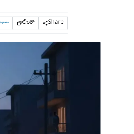
ಲಿಂಕ್
Share
legram