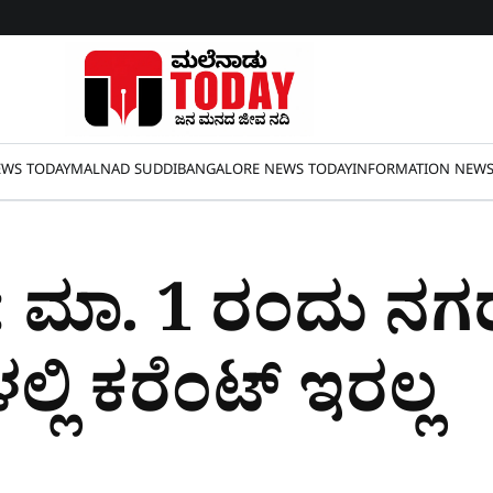
WS TODAY
MALNAD SUDDI
BANGALORE NEWS TODAY
INFORMATION NEW
ಗ: ಮಾ. 1 ರಂದು ನ
್ಲಿ ಕರೆಂಟ್​​ ಇರಲ್ಲ