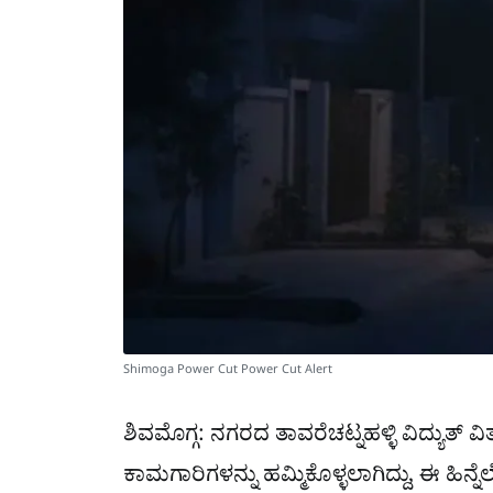
Shimoga Power Cut Power Cut Alert
ಶಿವಮೊಗ್ಗ: ನಗರದ ತಾವರೆಚಟ್ನಹಳ್ಳಿ ವಿದ್ಯುತ್ ವಿ
ಕಾಮಗಾರಿಗಳನ್ನು ಹಮ್ಮಿಕೊಳ್ಳಲಾಗಿದ್ದು, ಈ ಹಿನ್