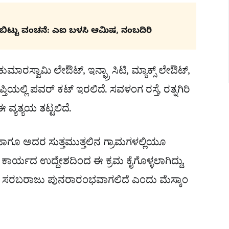
ರಿಬಿಟ್ಟು ವಂಚನೆ: ಎಐ ಬಳಸಿ ಆಮಿಷ, ನಂಬದಿರಿ
ಮಾರಸ್ವಾಮಿ ಲೇಔಟ್, ಇನ್ಫ್ರಾ ಸಿಟಿ, ಮ್ಯಾಕ್ಸ್ ಲೇಔಟ್,
ತಿಯಲ್ಲಿ ಪವರ್ ಕಟ್ ಇರಲಿದೆ. ಸವಳಂಗ ರಸ್ತೆ, ರತ್ನಗಿರಿ
ಯತ್ಯಯ ತಟ್ಟಲಿದೆ.
ಳು ಹಾಗೂ ಅದರ ಸುತ್ತಮುತ್ತಲಿನ ಗ್ರಾಮಗಳಲ್ಲಿಯೂ
ರಸ್ತಿ ಕಾರ್ಯದ ಉದ್ದೇಶದಿಂದ ಈ ಕ್ರಮ ಕೈಗೊಳ್ಳಲಾಗಿದ್ದು,
ಸರಬರಾಜು ಪುನರಾರಂಭವಾಗಲಿದೆ ಎಂದು ಮೆಸ್ಕಾಂ