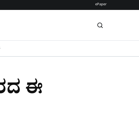
ePaper
S
ಗರದ ಈ