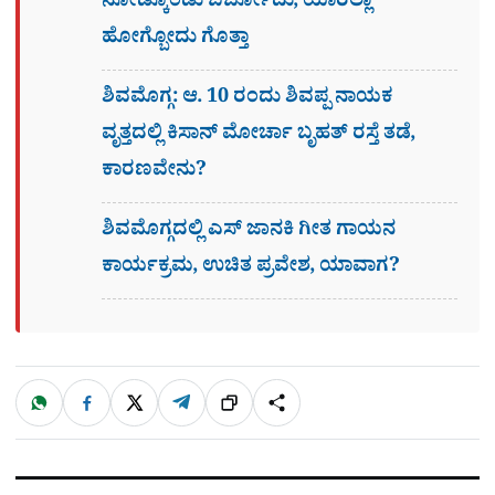
ನೋಡ್ಕೊಂಡು ಬರ್ಬೋದು, ಯಾರೆಲ್ಲಾ
ಹೋಗ್ಬೋದು ಗೊತ್ತಾ
ಶಿವಮೊಗ್ಗ: ಆ. 10 ರಂದು ಶಿವಪ್ಪ ನಾಯಕ
ವೃತ್ತದಲ್ಲಿ ಕಿಸಾನ್ ಮೋರ್ಚಾ ಬೃಹತ್ ರಸ್ತೆ ತಡೆ,
ಕಾರಣವೇನು?
ಶಿವಮೊಗ್ಗದಲ್ಲಿ ಎಸ್​ ಜಾನಕಿ ಗೀತ ಗಾಯನ
ಕಾರ್ಯಕ್ರಮ, ಉಚಿತ ಪ್ರವೇಶ, ಯಾವಾಗ?
W
F
X
T
ಹಂಚಿಕೊಳ್ಳಿ
ಲಿಂ
S
h
a
e
a
c
l
t
e
e
ಕ್
h
s
b
g
A
o
r
a
p
o
a
p
k
m