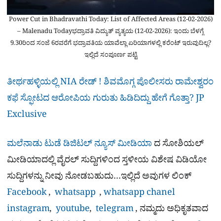
Power Cut in Bhadravathi Today: List of Affected Areas (12-02-2026)
– Malenadu Todayಭದ್ರಾವತಿ ವಿದ್ಯುತ್ ವ್ಯತ್ಯಯ (12-02-2026): ಇಂದು ಬೆಳಗ್ಗೆ
9.30ರಿಂದ ಸಂಜೆ 6ರವರೆಗೆ ಭದ್ರಾವತಿಯ ಯಾವೆಲ್ಲಾ ಏರಿಯಾಗಳಲ್ಲಿ ಕರೆಂಟ್ ಇರುವುದಿಲ್ಲ?
ಇಲ್ಲಿದೆ ಸಂಪೂರ್ಣ ಪಟ್ಟಿ
ತೀರ್ಥಹಳ್ಳಿಯಲ್ಲಿ NIA ರೇಡ್‌ ! ಶಿವಮೊಗ್ಗ ಪೊಲೀಸರು ರಾಮೇಶ್ವರಂ
ಕಫೆ ಸ್ಫೋಟದ ಆರೋಪಿಯ ಗುರುತು ಹಿಡಿದಿದ್ದು ಹೇಗೆ ಗೊತ್ತಾ? JP
Exclusive
ಮಲೆನಾಡು ಟುಡೆ ಡಿಜಿಟಲ್ ನ್ಯೂಸ್ ಮೀಡಿಯಾ
ದ ಸೋಶಿಯಲ್​
ಮೀಡಿಯಾದಲ್ಲಿ ವೈರಲ್​ ಸುದ್ದಿಗಳಿಂದ ಸ್ತಳೀಯ ವಿಶೇಷ ವಿಡಿಯೋ
ಸುದ್ದಿಗಳನ್ನು ನೀವು ನೋಡಬಹುದು…ಇಲ್ಲಿದೆ ಅವುಗಳ ಲಿಂಕ್
Facebook
,
whatsapp
,
whatsapp chanel
instagram
,
youtube
,
telegram
, ನಮ್ಮದು ಅಧಿಕೃತವಾದ