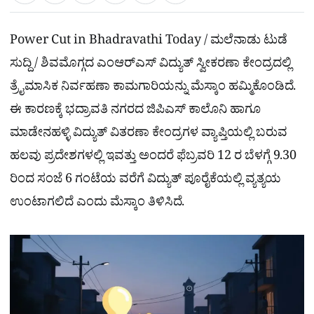
a
c
l
t
e
e
ಕ್
h
s
b
g
A
o
r
a
p
o
a
Power Cut in Bhadravathi Today / ಮಲೆನಾಡು ಟುಡೆ
p
k
m
r
ಸುದ್ದಿ / ಶಿವಮೊಗ್ಗದ ಎಂಆರ್‌ಎಸ್ ವಿದ್ಯುತ್ ಸ್ವೀಕರಣಾ ಕೇಂದ್ರದಲ್ಲಿ
e
ತ್ರೈಮಾಸಿಕ ನಿರ್ವಹಣಾ ಕಾಮಗಾರಿಯನ್ನು ಮೆಸ್ಕಾಂ ಹಮ್ಮಿಕೊಂಡಿದೆ.
ಈ ಕಾರಣಕ್ಕೆ ಭದ್ರಾವತಿ ನಗರದ ಜಿಪಿಎಸ್ ಕಾಲೊನಿ ಹಾಗೂ
ಮಾಡೇನಹಳ್ಳಿ ವಿದ್ಯುತ್‌ ವಿತರಣಾ ಕೇಂದ್ರಗಳ ವ್ಯಾಪ್ತಿಯಲ್ಲಿ ಬರುವ
ಹಲವು ಪ್ರದೇಶಗಳಲ್ಲಿ ಇವತ್ತು ಅಂದರೆ ಫೆಬ್ರವರಿ 12 ರ ಬೆಳಗ್ಗೆ 9.30
ರಿಂದ ಸಂಜೆ 6 ಗಂಟೆಯ ವರೆಗೆ ವಿದ್ಯುತ್ ಪೂರೈಕೆಯಲ್ಲಿ ವ್ಯತ್ಯಯ
ಉಂಟಾಗಲಿದೆ ಎಂದು ಮೆಸ್ಕಾಂ ತಿಳಿಸಿದೆ.