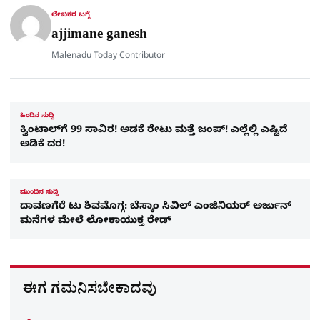
r
ಲೇಖಕರ ಬಗ್ಗೆ
e
ajjimane ganesh
Malenadu Today Contributor
ಹಿಂದಿನ ಸುದ್ದಿ
ಕ್ವಿಂಟಾಲ್‌ಗೆ 99 ಸಾವಿರ! ಅಡಕೆ ರೇಟು ಮತ್ತೆ ಜಂಪ್! ಎಲ್ಲೆಲ್ಲಿ ಎಷ್ಟಿದೆ
ಅಡಿಕೆ ದರ!
ಮುಂದಿನ ಸುದ್ದಿ
ದಾವಣಗೆರೆ ಟು ಶಿವಮೊಗ್ಗ: ಬೆಸ್ಕಾಂ ಸಿವಿಲ್ ಎಂಜಿನಿಯರ್ ಅರ್ಜುನ್
ಮನೆಗಳ ಮೇಲೆ ಲೋಕಾಯುಕ್ತ ರೇಡ್
ಈಗ ಗಮನಿಸಬೇಕಾದವು