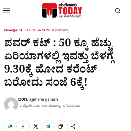
Skip to content
ಮುಖಪುಟ
›
SHIVAMOGGA NEWS TODAY
›
ಸುದ್ದಿ
ಪವರ್ ಕಟ್ : 50 ಕ್ಕೂ ಹೆಚ್ಚು
ಏರಿಯಾಗಳಲ್ಲಿ ಇವತ್ತು ಬೆಳಗ್ಗೆ
9.30ಕ್ಕೆ ಹೋದ ಕರೆಂಟ್
ಬರೋದು ಸಂಜೆ 6ಕ್ಕೆ!
ವರದಿ:
ajjimane ganesh
12 ಫೆಬ್ರವರಿ 2026, 8:30 ಫೂರ್ವಾಹ್ನ · 6 ನಿಮಿಷ ಓದು
W
F
X
T
ಹಂಚಿಕೊಳ್ಳಿ
ಲಿಂ
S
h
a
e