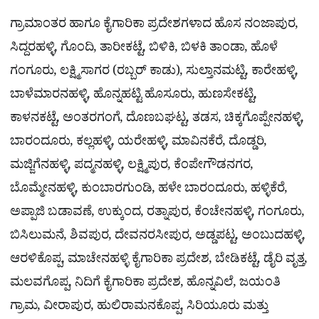
ಗ್ರಾಮಾಂತರ ಹಾಗೂ ಕೈಗಾರಿಕಾ ಪ್ರದೇಶಗಳಾದ ಹೊಸ ನಂಜಾಪುರ,
ಸಿದ್ದರಹಳ್ಳಿ, ಗೊಂದಿ, ತಾರೀಕಟ್ಟೆ, ಬಿಳಿಕಿ, ಬಿಳಕಿ ತಾಂಡಾ, ಹೊಳೆ
ಗಂಗೂರು, ಲಕ್ಷ್ಮಿಸಾಗರ (ರಬ್ಬರ್ ಕಾಡು), ಸುಲ್ತಾನಮಟ್ಟಿ, ಕಾರೇಹಳ್ಳಿ,
ಬಾಳೆಮಾರನಹಳ್ಳಿ, ಹೊನ್ನಹಟ್ಟಿ ಹೊಸೂರು, ಹುಣಸೇಕಟ್ಟಿ,
ಕಾಳನಕಟ್ಟೆ, ಅಂತರಗಂಗೆ, ದೊಣಬಘಟ್ಟ, ತಡಸ, ಚಿಕ್ಕಗೊಪ್ಪೇನಹಳ್ಳಿ,
ಬಾರಂದೂರು, ಕಲ್ಲಹಳ್ಳಿ, ಯರೇಹಳ್ಳಿ, ಮಾವಿನಕೆರೆ, ದೊಡ್ಡರಿ,
ಮಜ್ಜಿಗೆನಹಳ್ಳಿ, ಪದ್ಮನಹಳ್ಳಿ, ಲಕ್ಷ್ಮಿಪುರ, ಕೆಂಪೇಗೌಡನಗರ,
ಬೊಮ್ಮೇನಹಳ್ಳಿ, ಕುಂಬಾರಗುಂಡಿ, ಹಳೇ ಬಾರಂದೂರು, ಹಳ್ಳಿಕೆರೆ,
ಅಪ್ಪಾಜಿ ಬಡಾವಣೆ, ಉಕ್ಕುಂದ, ರತ್ನಾಪುರ, ಕೆಂಚೇನಹಳ್ಳಿ, ಗಂಗೂರು,
ಬಿಸಿಲುಮನೆ, ಶಿವಪುರ, ದೇವನರಸೀಪುರ, ಅಡ್ಡಪಟ್ಟ, ಅಂಬುದಹಳ್ಳಿ,
ಆರಳಿಕೊಪ್ಪ, ಮಾಚೇನಹಳ್ಳಿ ಕೈಗಾರಿಕಾ ಪ್ರದೇಶ, ಬೇಡಿಕಟ್ಟೆ, ಡೈರಿ ವೃತ್ತ,
ಮಲವಗೊಪ್ಪ, ನಿದಿಗೆ ಕೈಗಾರಿಕಾ ಪ್ರದೇಶ, ಹೊನ್ನವಿಲೆ, ಜಯಂತಿ
ಗ್ರಾಮ, ವೀರಾಪುರ, ಹುಲಿರಾಮನಕೊಪ್ಪ, ಸಿರಿಯೂರು ಮತ್ತು