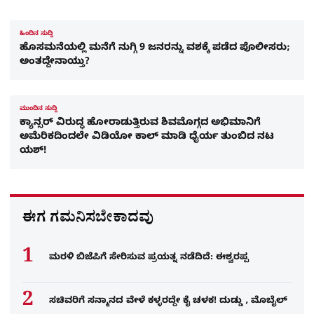
ಹಿಂದಿನ ಸುದ್ದಿ
ಹೊಸಮನೆಯಲ್ಲಿ ಮನೆಗೆ ನುಗ್ಗಿ 9 ಜನರನ್ನು ವಶಕ್ಕೆ ಪಡೆದ ಪೊಲೀಸರು;
ಅಂತದ್ದೇನಾಯ್ತು?
ಮುಂದಿನ ಸುದ್ದಿ
ಕ್ಯಾನ್ಸರ್ ವಿರುದ್ಧ ಹೋರಾಡುತ್ತಿರುವ ಶಿವಮೊಗ್ಗದ ಅಭಿಮಾನಿಗೆ
ಅಮೆರಿಕದಿಂದಲೇ ವಿಡಿಯೋ ಕಾಲ್ ಮಾಡಿ ಧೈರ್ಯ ತುಂಬಿದ ನಟ
ಯಶ್!
ಈಗ ಗಮನಿಸಬೇಕಾದವು
ಮರಳಿ ಬಿಜೆಪಿಗೆ ಸೇರಿಸುವ ಪ್ರಯತ್ನ ನಡೆದಿದೆ: ಈಶ್ವರಪ್ಪ
ಸಚಿವರಿಗೆ ಸನ್ಮಾನದ ವೇಳೆ ಕಳ್ಳರದ್ದೇ ಕೈ ಚಳಕ! ದುಡ್ಡು , ಮೊಬೈಲ್​