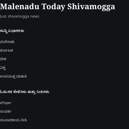
Malenadu Today Shivamogga
Just shivamogga news
ಸುದ್ದಿ ವಿಭಾಗಗಳು
ಮಲೆನಾಡು
ಕರ್ನಾಟಕ
ದೇಶ
ವಿಶ್ವ
ಉಪಯುಕ್ತ ಮಾಹಿತಿ
ಓದುಗರ ಸೇವೆಗಳು ಮತ್ತು ನೀತಿಗಳು
ePaper
ಸಂಪರ್ಕ
ಸಂಪಾದಕೀಯ ನೀತಿ