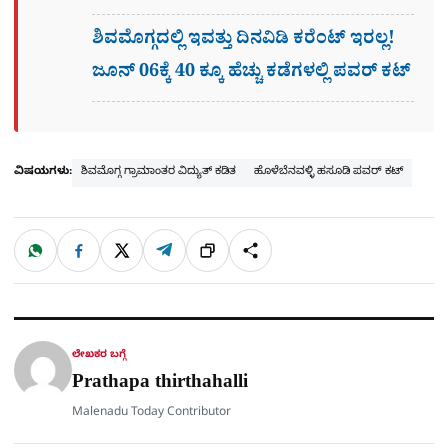
ಶಿವಮೊಗ್ಗದಲ್ಲಿ ಇವತ್ತು ದಿನವಿಡಿ ಕರೆಂಟ್ ಇರಲ್ಲ!
ಜೂನ್ 06ಕ್ಕೆ 40 ಕ್ಕೂ ಹೆಚ್ಚು ಕಡೆಗಳಲ್ಲಿ ಪವರ್ ಕಟ್
ವಿಷಯಗಳು:
ಶಿವಮೊಗ್ಗ ಗ್ರಾಮಾಂತರ ವಿದ್ಯುತ್ ಕಡಿತ
ಹೊಳೆಬೆನವಳ್ಳಿ ಹಸೂಡಿ ಪವರ್ ಕಟ್
W
F
X
T
ಹಂಚಿಕೊಳ್ಳಿ
ಲಿಂ
S
h
a
e
a
c
l
t
e
e
ಕ್
h
s
b
g
A
o
r
a
p
o
a
p
k
m
r
ಲೇಖಕರ ಬಗ್ಗೆ
e
Prathapa thirthahalli
Malenadu Today Contributor