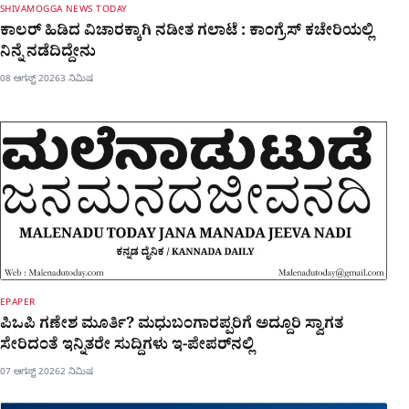
SHIVAMOGGA NEWS TODAY
ಕಾಲರ್​​​ ಹಿಡಿದ ವಿಚಾರಕ್ಕಾಗಿ ನಡೀತ ಗಲಾಟೆ : ಕಾಂಗ್ರೆಸ್​ ಕಚೇರಿಯಲ್ಲಿ
ನಿನ್ನೆ ನಡೆದಿದ್ದೇನು
08 ಆಗಸ್ಟ್ 2026
3 ನಿಮಿಷ
EPAPER
ಪಿಒಪಿ ಗಣೇಶ ಮೂರ್ತಿ? ಮಧುಬಂಗಾರಪ್ಪರಿಗೆ ಅದ್ದೂರಿ ಸ್ವಾಗತ
ಸೇರಿದಂತೆ ಇನ್ನಿತರೇ ಸುದ್ದಿಗಳು ಇ-ಪೇಪರ್​ನಲ್ಲಿ
07 ಆಗಸ್ಟ್ 2026
2 ನಿಮಿಷ