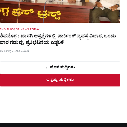
SHIVAMOGGA NEWS TODAY
ಶಿವಮೊಗ್ಗ : ಖಾಸಗಿ ಆಸ್ಪತ್ರೆಗಳಲ್ಲಿ ಪಾರ್ಕಿಂಗ್​ ವ್ಯವಸ್ಥೆ ವಿಚಾರ, ಒಂದು
ವಾರ ಗಡುವು, ಪ್ರತಿಭಟನೆಯ ಎಚ್ಚರಿಕೆ
07 ಆಗಸ್ಟ್ 2026
4 ನಿಮಿಷ
← ಹೊಸ ಸುದ್ದಿಗಳು
ಇನ್ನಷ್ಟು ಸುದ್ದಿಗಳು