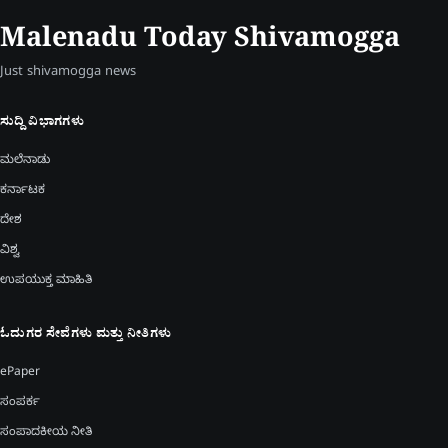
Malenadu Today Shivamogga
Just shivamogga news
ಸುದ್ದಿ ವಿಭಾಗಗಳು
ಮಲೆನಾಡು
ಕರ್ನಾಟಕ
ದೇಶ
ವಿಶ್ವ
ಉಪಯುಕ್ತ ಮಾಹಿತಿ
ಓದುಗರ ಸೇವೆಗಳು ಮತ್ತು ನೀತಿಗಳು
ePaper
ಸಂಪರ್ಕ
ಸಂಪಾದಕೀಯ ನೀತಿ