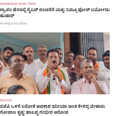
SHIVAMOGGA NEWS TODAY
ಗ್ರಾ,ಪಂ ಹೆಸರಲ್ಲಿ ಸೈಬ‌ರ್ ವಂಚನೆಗೆ ಯತ್ನ: ನಿಮ್ಗೂ ಫೋನ್​ ಬರ್ಬೋದು
ಹುಷಾರ್​​
08 ಆಗಸ್ಟ್ 2026
2 ನಿಮಿಷ
POLITICS
ಬಿಜೆಪಿ ಒಳಗೆ ಬರೋಕೆ ಅವಕಾಶ ಇದೀಯಾ ಅಂತ ಕೇಳಿದ್ರ ಬೇಳೂರು
ಗೋಪಾಲ ಕೃಷ್ಣ: ಹಾಲಪ್ಪ ಗಂಭೀರ ಆರೋಪ