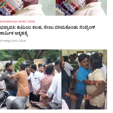
SHIVAMOGGA NEWS TODAY
ಭದ್ರಾವತಿ: ಕುಟುಂಬ ಕಲಹ, ನೇಣು ಬಿಗಿದುಕೊಂಡು ಸೆಂಟ್ರಿಂಗ್​
ಕಾರ್ಮಿಕ ಆತ್ಮಹತ್ಯೆ
08 ಆಗಸ್ಟ್ 2026
2 ನಿಮಿಷ