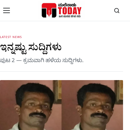
Skip to content
LATEST NEWS
ಇನ್ನಷ್ಟು ಸುದ್ದಿಗಳು
ಪುಟ 2 — ಕ್ರಮವಾಗಿ ಹಳೆಯ ಸುದ್ದಿಗಳು.