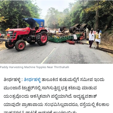
a
p
o
a
p
k
m
r
e
Paddy Harvesting Machine Topples Near Thirthahalli
ತೀರ್ಥಹಳ್ಳಿ :
ತೀರ್ಥಹಳ್ಳಿ
ತಾಲೂಕಿನ ಕುಡುಮಲ್ಲಿಗೆ ಸಮೀಪ ಇಂದು
ಮುಂಜಾನೆ ಟ್ರಾಕ್ಟರ್‌ನಲ್ಲಿ ಸಾಗಿಸುತ್ತಿದ್ದ ಭತ್ತ ಕಟಾವು ಮಾಡುವ
ಯಂತ್ರವೊಂದು ಆಕಸ್ಮಿಕವಾಗಿ ಪಲ್ಟಿಯಾಗಿದೆ. ಅದೃಷ್ಟವಶಾತ್
ಯಾವುದೇ ಪ್ರಾಣಾಪಾಯ ಸಂಭವಿಸಿಲ್ಲವಾದರೂ, ರಸ್ತೆಯಲ್ಲಿ ಕೆಲಕಾಲ