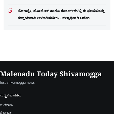
ಹೋಂಸ್ಟೇ, ಹೋಟೇಲ್ ಹಾಗೂ ರೆಸಾರ್ಟ್‌ಗಳಲ್ಲಿ ಈ ಫಲಕವವನ್ನು
ಕಡ್ಡಾಯವಾಗಿ ಅಳವಡಿಸಬೇಕು ? ಜಿಲ್ಲಾಧಿಕಾರಿ ಆದೇಶ
Malenadu Today Shivamogga
Just shivamogga news
ಸುದ್ದಿ ವಿಭಾಗಗಳು
ಮಲೆನಾಡು
ಕರ್ನಾಟಕ