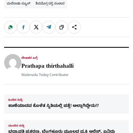
ಮಲೆನಾಡು ನ್ಯೂಸ್
ಶಿವಮೊಗ್ಗ ರಸ್ತೆ ಸಂಚಾರ
W
F
X
T
ಹಂಚಿಕೊಳ್ಳಿ
ಲಿಂ
S
h
a
e
a
c
l
t
e
e
ಕ್
h
s
b
g
A
o
r
a
p
o
a
p
k
m
r
ಲೇಖಕರ ಬಗ್ಗೆ
e
Prathapa thirthahalli
Malenadu Today Contributor
ಹಿಂದಿನ ಸುದ್ದಿ
ಕಾಣೆಯಾದವ ಕೊಳೆತ ಸ್ಥಿತಿಯಲ್ಲಿ ಪತ್ತೆ! ಅಲ್ಲಾಗಿದ್ದೇನು!?
ಮುಂದಿನ ಸುದ್ದಿ
ಭದ್ರಾವತಿ ಪ್ರಕರಣ, ಬೆಂಗಳೂರು ಮೂಲದ ವ್ಯಕ್ತಿ ಅರೆಸ್ಟ್​, ಏನಿದು