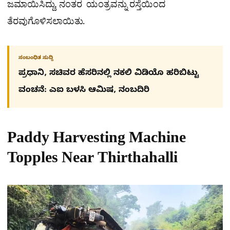
ಜಮಾಯಿಸಿದ್ದು, ನಂತರ ಯಂತ್ರವನ್ನು ರಸ್ತೆಯಿಂದ
ತೆರವುಗೊಳಿಸಲಾಯಿತು.
ಸಂಬಂಧಿತ ಸುದ್ದಿ
ಪ್ರಧಾನಿ, ಸಚಿವರ ಹೆಸರಿನಲ್ಲಿ ನಕಲಿ ವಿಡಿಯೊ ಹರಿಬಿಟ್ಟು
ವಂಚನೆ: ಎಐ ಬಳಸಿ ಆಮಿಷ, ನಂಬದಿರಿ
Paddy Harvesting Machine
Topples Near Thirthahalli