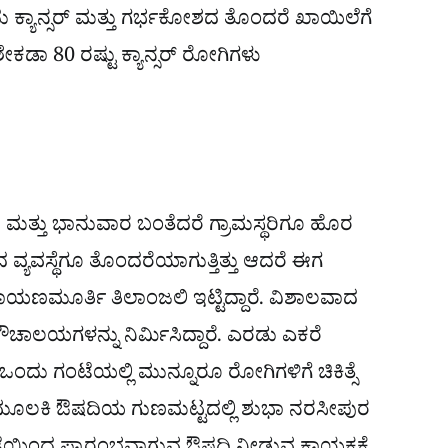
ದು ಕ್ಯಾನ್ಸರ್ ಮತ್ತು ಗರ್ಭಕೋಶದ ತೊಂದರೆ ಖಾಯಿಲೆಗೆ
್ಲಿ ಶೇಕಡಾ 80 ರಷ್ಟು ಕ್ಯಾನ್ಸರ್ ರೋಗಿಗಳು
ರ ಮತ್ತು ಭಾನುವಾರ ಬಂತೆದರೆ ಗ್ರಾಮಸ್ಥರಿಗೂ ಹೊರ
 ವ್ಯವಸ್ಥೆಗೂ ತೊಂದರೆಯಾಗುತ್ತಿತ್ತು ಆದರೆ ಈಗ
ರಾಯಣಮೂರ್ತಿ ತಿಲಾಂಜಲಿ ಇಟ್ಟಿದ್ದಾರೆ. ವಿಶಾಲವಾದ
್ಚು ಶೌಚಾಲಯಗಳನ್ನು ನಿರ್ಮಿಸಿದ್ದಾರೆ. ಎರಡು ಎಕರೆ
ಲ ಒಂದು ಗಂಟೆಯಲ್ಲಿ ಮುನ್ನೂರೂ ರೋಗಿಗಳಿಗೆ ಚಿಕಿತ್ಸೆ
 ಗಿಡಮೂಲಕಿ ಔಷದಿಯ ಗುಣಮಟ್ಟದಲ್ಲಿ ಶುಭಾ ನರಸೀಪುರ