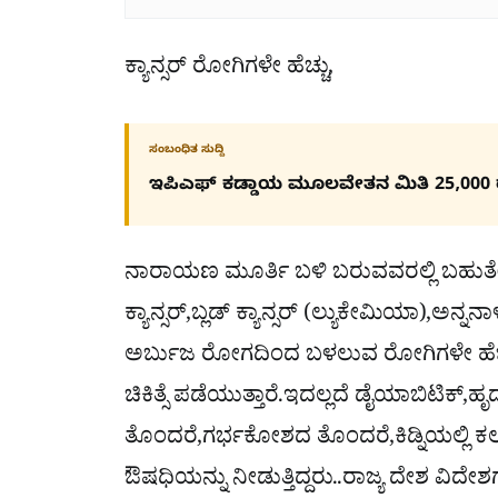
ಕ್ಯಾನ್ಸರ್ ರೋಗಿಗಳೇ ಹೆಚ್ಚು,
ಸಂಬಂಧಿತ ಸುದ್ದಿ
ಇಪಿಎಫ್ ಕಡ್ಡಾಯ ಮೂಲವೇತನ ಮಿತಿ 25,000 
ನಾರಾಯಣ ಮೂರ್ತಿ ಬಳಿ ಬರುವವರಲ್ಲಿ ಬಹುತೇಕ
ಕ್ಯಾನ್ಸರ್,ಬ್ಲಡ್ ಕ್ಯಾನ್ಸರ್ (ಲ್ಯುಕೇಮಿಯಾ),ಅನ್ನನಾಳದ
ಅರ್ಬುಜ ರೋಗದಿಂದ ಬಳಲುವ ರೋಗಿಗಳೇ ಹೆಚ್ಚಿನ 
ಚಿಕಿತ್ಸೆ ಪಡೆಯುತ್ತಾರೆ.ಇದಲ್ಲದೆ ಡೈಯಾಬಿಟಿಕ್
ತೊಂದರೆ,ಗರ್ಭಕೋಶದ ತೊಂದರೆ,ಕಿಡ್ನಿಯಲ್ಲಿ ಕಲ್ಲ
ಔಷಧಿಯನ್ನು ನೀಡುತ್ತಿದ್ದರು..ರಾಜ್ಯ ದೇಶ ವಿ