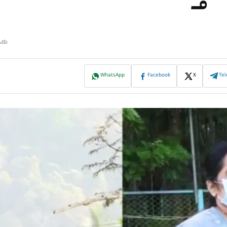
ಓದು
WhatsApp
Facebook
X
Te