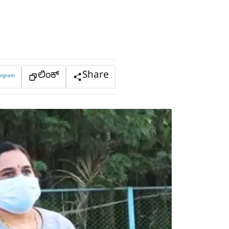
ಲಿಂಕ್
Share
legram