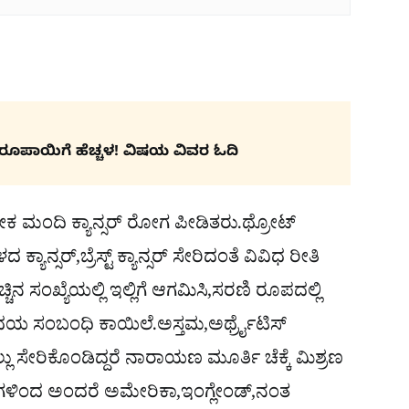
ರೂಪಾಯಿಗೆ ಹೆಚ್ಚಳ! ವಿಷಯ ವಿವರ ಓದಿ
 ಮಂದಿ ಕ್ಯಾನ್ಸರ್ ರೋಗ ಪೀಡಿತರು.ಥ್ರೋಟ್
 ಕ್ಯಾನ್ಸರ್,ಬ್ರೆಸ್ಟ್ ಕ್ಯಾನ್ಸರ್ ಸೇರಿದಂತೆ ವಿವಿಧ ರೀತಿ
ಸಂಖ್ಯೆಯಲ್ಲಿ ಇಲ್ಲಿಗೆ ಆಗಮಿಸಿ,ಸರಣಿ ರೂಪದಲ್ಲಿ
,ಹೃದಯ ಸಂಬಂಧಿ ಕಾಯಿಲೆ.ಅಸ್ತಮ,ಅರ್ಥ್ರೈಟಿಸ್
ು ಸೇರಿಕೊಂಡಿದ್ದರೆ ನಾರಾಯಣ ಮೂರ್ತಿ ಚೆಕ್ಕೆ ಮಿಶ್ರಣ
ದೇಶಗಳಿಂದ ಅಂದರೆ ಅಮೇರಿಕಾ,ಇಂಗ್ಲೇಂಡ್,ನಂತ