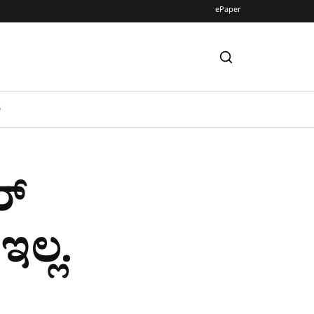
ePaper
S
್​
ಲ್ಲ.