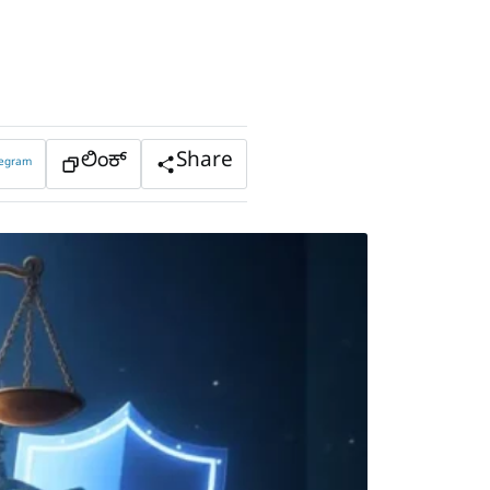
ಲಿಂಕ್
Share
legram