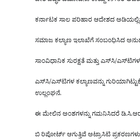
ಜೀತ ಪದ್ಧತಿ ವಿಮೋಚನಾ ಕಾಯ್ದೆ 1975ರ ಅಡಿ
ಕರ್ನಾಟಕ ಸಾಲ ಪರಿಹಾರ ಆದೇಶದ ಅಡಿಯಲ್ಲ
ಸಮಾಜ ಕಲ್ಯಾಣ ಇಲಾಖೆಗೆ ಸಂಬಂಧಿಸಿದ ಅನು
ಸಾಂವಿಧಾನಿಕ ಸುರಕ್ಷತೆ ಮತ್ತು ಎಸ್‌ಸಿ/ಎಸ್‌
ಎಸ್‌ಸಿ/ಎಸ್‌ಟಿಗಳ ಕಲ್ಯಾಣವನ್ನು ಗುರಿಯಾಗ
ಉಲ್ಲಂಘನೆ.
ಈ ಮೇಲಿನ ಅಂಶಗಳನ್ನು ಗಮನಿಸಿದರೆ ಡಿ.ಸಿ.ಆರ
ಬಿ ರಿಪೋರ್ಟ್ ಆಗುತ್ತಿವೆ ಅಟ್ರಾಸಿಟಿ ಪ್ರಕರಣಗಳು