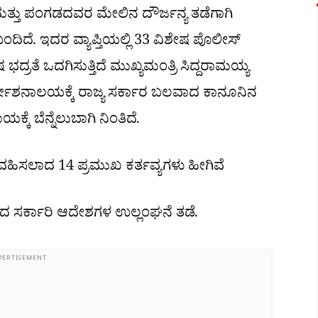
 ಮತ್ತು ಪಂಗಡದವರ ಮೇಲಿನ ದೌರ್ಜನ್ಯ ತಡೆಗಾಗಿ
ಂದಿದೆ. ಇದರ ವ್ಯಾಪ್ತಿಯಲ್ಲಿ 33 ವಿಶೇಷ ಪೊಲೀಸ್
ದ್ರತೆ ಒದಗಿಸುತ್ತಿದೆ ಮುಖ್ಯಮಂತ್ರಿ ಸಿದ್ದರಾಮಯ್ಯ
ಿರ್ದೇಶನಾಲಯಕ್ಕೆ ರಾಜ್ಯ ಸರ್ಕಾರ ಬಲವಾದ ಕಾನೂನಿನ
ೆ ಬೆನ್ನೆಲುಬಾಗಿ ನಿಂತಿದೆ.
 ವಹಿಸಲಾದ 14 ಪ್ರಮುಖ ಕರ್ತವ್ಯಗಳು ಹೀಗಿವೆ
ಸಿದ ಸರ್ಕಾರಿ ಆದೇಶಗಳ ಉಲ್ಲಂಘನೆ ತಡೆ.
VERTISEMENT