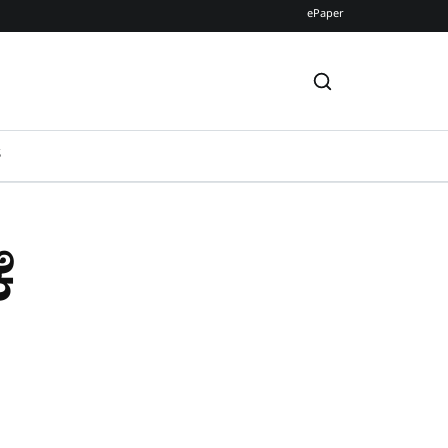
ePaper
S
ೆ