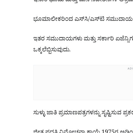
ಇನಾಂ ಭೂಮಿ ಮತ್ತು ಮನೆ ನಿವೇಶನಗಳ ಅಕ್ರ
ಭೂಮಾಲೀಕರಿಂದ ಎಸ್‌ಸಿ/ಎಸ್‌ಟಿ ಸಮುದಾಯದ
ಇತರ ಸಮುದಾಯಗಳು ಮತ್ತು ಸರ್ಕಾರಿ ಏಜೆನ್ಸಿಗಳ
ಒಕ್ಕಲೆಬ್ಬಿಸುವುದು.
AD
ಸುಳ್ಳು ಜಾತಿ ಪ್ರಮಾಣಪತ್ರಗಳನ್ನು ಸೃಷ್ಟಿಸುವ ಪ್