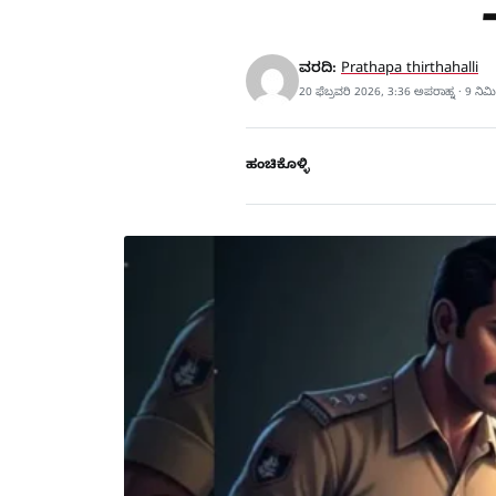
ವರದಿ:
Prathapa thirthahalli
20 ಫೆಬ್ರವರಿ 2026, 3:36 ಅಪರಾಹ್ನ · 9 ನಿ
ಹಂಚಿಕೊಳ್ಳಿ