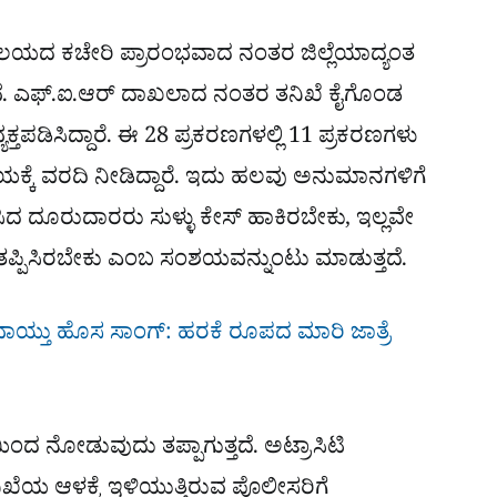
ನಾಲಯದ ಕಚೇರಿ ಪ್ರಾರಂಭವಾದ ನಂತರ ಜಿಲ್ಲೆಯಾದ್ಯಂತ
ಿವೆ. ಎಫ್.ಐ.ಆರ್ ದಾಖಲಾದ ನಂತರ ತನಿಖೆ ಕೈಗೊಂಡ
್ತಪಡಿಸಿದ್ದಾರೆ. ಈ 28 ಪ್ರಕರಣಗಳಲ್ಲಿ 11 ಪ್ರಕರಣಗಳು
ಕ್ಕೆ ವರದಿ ನೀಡಿದ್ದಾರೆ. ಇದು ಹಲವು ಅನುಮಾನಗಳಿಗೆ
ದ ದೂರುದಾರರು ಸುಳ್ಳು ಕೇಸ್ ಹಾಕಿರಬೇಕು, ಇಲ್ಲವೇ
 ತಪ್ಪಿಸಿರಬೇಕು ಎಂಬ ಸಂಶಯವನ್ನುಂಟು ಮಾಡುತ್ತದೆ.
ಧವಾಯ್ತು ಹೊಸ ಸಾಂಗ್: ಹರಕೆ ರೂಪದ ಮಾರಿ ಜಾತ್ರೆ
ಿಂದ ನೋಡುವುದು ತಪ್ಪಾಗುತ್ತದೆ. ಅಟ್ರಾಸಿಟಿ
ಿಖೆಯ ಆಳಕ್ಕೆ ಇಳಿಯುತ್ತಿರುವ ಪೊಲೀಸರಿಗೆ