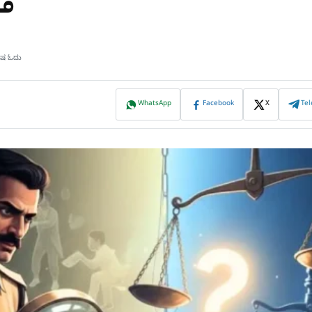
ಮಿಷ ಓದು
WhatsApp
Facebook
X
Te