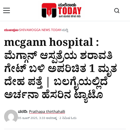
Skip to content
ಮುಖಪುಟ
›
SHIVAMOGGA NEWS TODAY
›
ಸುದ್ದಿ
mcgann hospital :
ಮೆಗ್ಗಾನ್​ ಆಸ್ಪತ್ರೆಯ ಶರಾವತಿ
ಗೇಟ್ ಬಳಿ ಅಪರಿಚಿತ 1 ಮೃತ
ದೇಹ ಪತ್ತೆ | ಬಲಗೈಯಲ್ಲಿದೆ
ಅರ್ಚನಾ ಹೆಸರಿನ ಟ್ಯಾಟೊ
ವರದಿ:
Prathapa thirthahalli
05 ಜೂನ್ 2025, 3:33 ಅಪರಾಹ್ನ · 2 ನಿಮಿಷ ಓದು