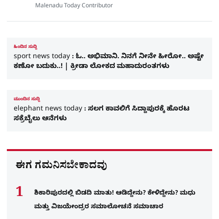
Malenadu Today Contributor
ಹಿಂದಿನ ಸುದ್ದಿ
sport news today : ಓ.. ಅಭಿಮಾನಿ. ನಿನಗೆ ನೀನೇ ಹೀರೋ.. ಅಷ್ಟೇ
ಕಣೋ ಬದುಕು..! | ಕ್ರೀಡಾ ಲೋಕದ ಮಹಾದುರಂತಗಳು
ಮುಂದಿನ ಸುದ್ದಿ
elephant news today : ಸಲಗ ಕಾವಲಿಗೆ ಸಿದ್ದಾಪುರಕ್ಕೆ ಹೊರಟ
ಸಕ್ರೆಬೈಲು ಆನೆಗಳು
ಈಗ ಗಮನಿಸಬೇಕಾದವು
ಶಿಕಾರಿಪುರದಲ್ಲಿ ಬಿಡದಿ ಮಾತು! ಆಡಿದ್ದೇನು? ಕೇಳಿದ್ದೇನು? ಮಧು
ಮತ್ತು ವಿಜಯೇಂದ್ರರ ಸಮಾಲೋಚನೆ ಸಮಾಚಾರ