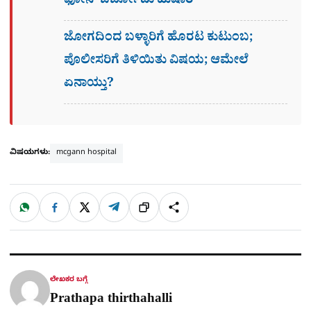
ಫೋನ್​ ಬರ್ಬೋದು ಹುಷಾರ್​​
ಜೋಗದಿಂದ ಬಳ್ಳಾರಿಗೆ ಹೊರಟ ಕುಟುಂಬ;
ಪೊಲೀಸರಿಗೆ ತಿಳಿಯಿತು ವಿಷಯ; ಆಮೇಲೆ
ಏನಾಯ್ತು?
ವಿಷಯಗಳು:
mcgann hospital
W
F
X
T
ಹಂಚಿಕೊಳ್ಳಿ
ಲಿಂ
S
h
a
e
a
c
l
t
e
e
ಕ್
h
s
b
g
A
o
r
a
p
o
a
p
k
m
r
ಲೇಖಕರ ಬಗ್ಗೆ
e
Prathapa thirthahalli