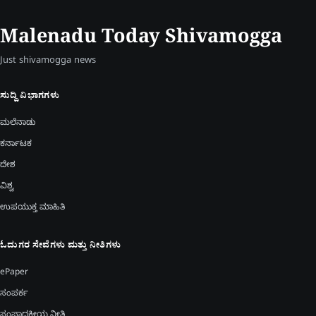
Malenadu Today Shivamogga
Just shivamogga news
ಸುದ್ದಿ ವಿಭಾಗಗಳು
ಮಲೆನಾಡು
ಕರ್ನಾಟಕ
ದೇಶ
ವಿಶ್ವ
ಉಪಯುಕ್ತ ಮಾಹಿತಿ
ಓದುಗರ ಸೇವೆಗಳು ಮತ್ತು ನೀತಿಗಳು
ePaper
ಸಂಪರ್ಕ
ಸಂಪಾದಕೀಯ ನೀತಿ