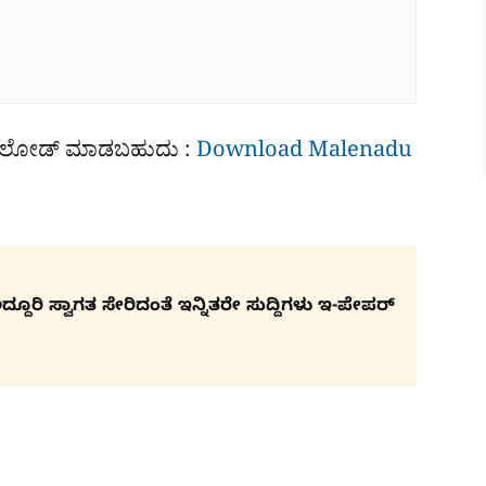
ೌನ್​ಲೋಡ್ ಮಾಡಬಹುದು :
Download Malenadu
ೂರಿ ಸ್ವಾಗತ ಸೇರಿದಂತೆ ಇನ್ನಿತರೇ ಸುದ್ದಿಗಳು ಇ-ಪೇಪರ್​