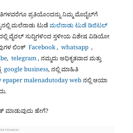
ಿಗಳವರೆಗೂ ಪ್ರತಿಯೊಂದನ್ನು ನಿಮ್ಮ ಮೊಬೈಲ್​ಗೆ
ಿನಲ್ಲಿ ಮಲೆನಾಡು ಟುಡೆ
ಮಲೆನಾಡು ಟುಡೆ ಡಿಜಿಟಲ್
ಿ ವೈರಲ್​ ಸುದ್ದಿಗಳಿಂದ ಸ್ತಳೀಯ ವಿಶೇಷ ವಿಡಿಯೋ
ಅವುಗಳ ಲಿಂಕ್
Facebook
,
whatsapp
,
be
,
telegram
, ನಮ್ಮದು ಅಧಿಕೃತವಾದ ಮತ್ತು
ಗೆ
google business
, ನಲ್ಲಿ ಮಾಹಿತಿ
 epaper
malenadutoday web
ನಲ್ಲಿ ಆಯಾ
ದು.
ೋಡ್ ಮಾಡುವುದು ಹೇಗೆ?
VERTISEMENT