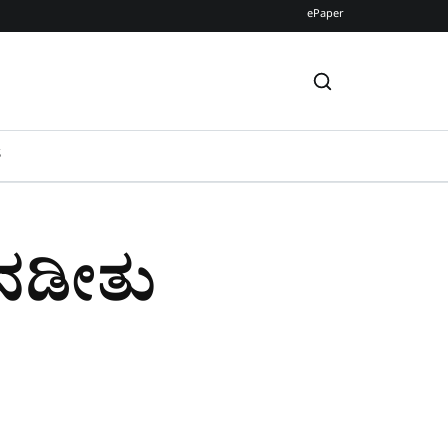
ePaper
S
ಾ ನಡೀತು