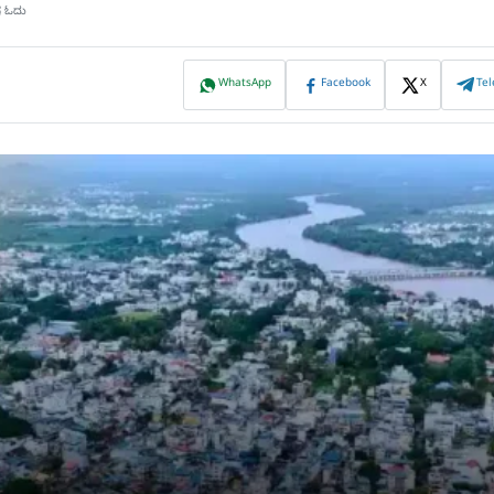
ಷ ಓದು
WhatsApp
Facebook
X
Te