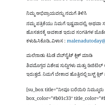
ನಿಮ್ಮ ಅಭಿಪ್ರಾಯವನ್ನು ನಮಗೆ ತಿಳಿಸಿ
ನಮ್ಮ ಪತ್ರಿಕೆಯು ನಿಮಗೆ ಇಷ್ಟವಾದಲ್ಲಿ, ಅಥವಾ ಸಲ
ಹೊಸತನಕ್ಕೆ ಅವಕಾಶ ಇರುವ ಸಂಗತಿಗಳ ಜೊತೆಗ
ಕಳುಹಿಸಿಕೊಡಿ..ವಿಳಾಸ :
malenadutoday@
ಮಲೆನಾಡು ಟುಡೆ ವೆಬ್​ಸೈಟ್​ ಕ್ಲಿಕ್ ಮಾಡಿ
ಶಿವಮೊಗ್ಗದ ವಿಶೇಷ ಸುದ್ದಿಗಳು ಮತ್ತು ಡಿಜಿಟಿಲ್​
ಇರುತ್ತದೆ. ನಿಮಗೆ ಬೇಕಾದ ಹೊತ್ತಿನಲ್ಲಿ ಜಸ್ಟ್ ಕ್ಲ
[su_box title=”ನೀವೂ ಬರೆಯಿರಿ ನಿಮ್ಮೂರು 
box_color=”#b01c33″ title_color=”#f