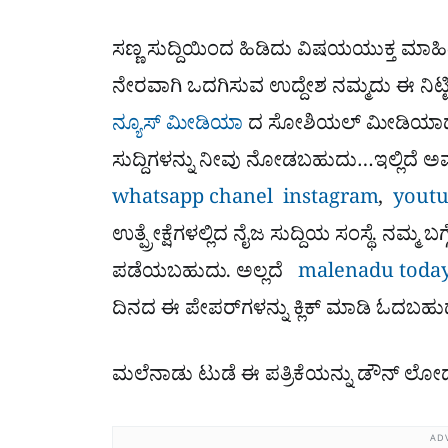
ಸಣ್ಣ ಸುದ್ದಿಯಿಂದ ಹಿಡಿದು ವಿಷಯಯುಕ್ತ ಮಾಹಿತ
ನೇರವಾಗಿ ಒದಗಿಸುವ ಉದ್ದೇಶ ನಮ್ಮದು ಈ ನಿಟ್ಟ
ನ್ಯೂಸ್ ಮೀಡಿಯಾ
ದ ಸೋಶಿಯಲ್​ ಮೀಡಿಯಾದಲ್ಲ
ಸುದ್ದಿಗಳನ್ನು ನೀವು ನೋಡಬಹುದು…ಇಲ್ಲಿದೆ 
whatsapp chanel
instagram
,
youtu
ಉತ್ಪ್ರೇಕ್ಷೆಗಳಲ್ಲಿದ ನೈಜ ಸುದ್ದಿಯ ಸಂಸ್ಥೆ. ನಮ್ಮ ಬಗ್
ಪಡೆಯಬಹುದು. ಅಲ್ಲದೆ
malenadu today
ದಿನದ ಈ ಪೇಪರ್​ಗಳನ್ನು ಕ್ಲಿಕ್ ಮಾಡಿ ಓದಬಹು
ಮಲೆನಾಡು ಟುಡೆ ಈ ಪತ್ರಿಕೆಯನ್ನು ಡೌನ್​ ಲ
AD