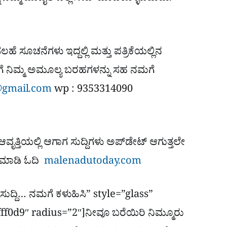
ಹೆ ಸೂಚನೆಗಳು ಇದ್ದಲ್ಲಿ ಮತ್ತು ಪತ್ರಿಕೆಯಲ್ಲಿನ
ೆ ನಿಮ್ಮ ಅಮೂಲ್ಯ ಬರಹಗಳನ್ನು ಸಹ ನಮಗೆ
gmail.com
wp : 9353314090
 ಆವೃತ್ತಿಯಲ್ಲಿ ಆಗಾಗ ಸುದ್ದಿಗಳು ಅಪ್​ಡೇಟ್ ಆಗುತ್ತಲೇ
ಿಕ್ ಮಾಡಿ ಓದಿ
malenadutoday.com
ಸುದ್ದಿ… ನಮಗೆ ಕಳುಹಿಸಿ” style=”glass”
ff0d9″ radius=”2″]ನೀವೂ ಬರೆಯಿರಿ ನಿಮ್ಮೂರು