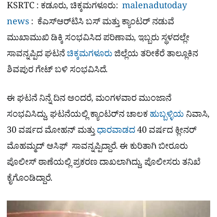
a
p
o
a
KSRTC : ಕಡೂರು, ಚಿಕ್ಕಮಗಳೂರು:
malenadutoday
p
k
m
r
news
: ಕೆಎಸ್‌ಆರ್‌ಟಿಸಿ ಬಸ್ ಮತ್ತು ಕ್ಯಾಂಟರ್ ನಡುವೆ
e
ಮುಖಾಮುಖಿ ಡಿಕ್ಕಿ ಸಂಭವಿಸಿದ ಪರಿಣಾಮ, ಇಬ್ಬರು ಸ್ಥಳದಲ್ಲೇ
ಸಾವನ್ನಪ್ಪಿದ ಘಟನೆ
ಚಿಕ್ಕಮಗಳೂರು
ಜಿಲ್ಲೆಯ ತರೀಕೆರೆ ತಾಲ್ಲೂಕಿನ
ಶಿವಪುರ ಗೇಟ್ ಬಳಿ ಸಂಭವಿಸಿದೆ.
ಈ ಘಟನೆ ನಿನ್ನೆ ದಿನ ಅಂದರೆ, ಮಂಗಳವಾರ ಮುಂಜಾನೆ
ಸಂಭವಿಸಿದ್ದು, ಘಟನೆಯಲ್ಲಿ ಕ್ಯಾಂಟರ್‌ನ ಚಾಲಕ
ಹುಬ್ಬಳ್ಳಿಯ
ನಿವಾಸಿ,
30 ವರ್ಷದ ಮೋಹನ್ ಮತ್ತು
ಧಾರವಾಡದ
40 ವರ್ಷದ ಕ್ಲೀನರ್
ಮೊಹಮ್ಮದ್ ಆಸಿಫ್ ಸಾವನ್ನಪ್ಪಿದ್ದಾರೆ. ಈ ಕುರಿತಾಗಿ ಬೀರೂರು
ಪೊಲೀಸ್ ಠಾಣೆಯಲ್ಲಿ ಪ್ರಕರಣ ದಾಖಲಾಗಿದ್ದು, ಪೊಲೀಸರು ತನಿಖೆ
ಕೈಗೊಂಡಿದ್ದಾರೆ.