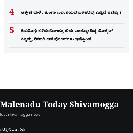
ಆಶ್ಲೇಷ ಮಳೆ : ತುಂಗಾ ಜಲಾಶಯದ ಒಳಹರಿವು ಎಷ್ಟಿದೆ ಇವತ್ತು ?
ಶಿವಮೊಗ್ಗ: ಕಳೆದುಹೋಯ್ತು ಬಿಡು ಅಂದ್ಕೊಂಡಿದ್ದ ಮೊಬೈಲ್​
ಸಿಕ್ಬಿಡ್ತು, ರಿಕವರಿ ಆದ ಫೋನ್​ಗಳು​ ಇಷ್ಟೊಂದ !
Malenadu Today Shivamogga
Just shivamogga news
ಸುದ್ದಿ ವಿಭಾಗಗಳು