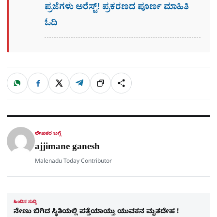
ಪ್ರಜೆಗಳು ಅರೆಸ್ಟ್! ಪ್ರಕರಣದ ಪೂರ್ಣ ಮಾಹಿತಿ
ಓದಿ
W
F
X
T
ಹಂಚಿಕೊಳ್ಳಿ
ಲಿಂ
S
h
a
e
a
c
l
t
e
e
ಕ್
h
s
b
g
A
o
r
a
p
o
a
p
k
m
r
ಲೇಖಕರ ಬಗ್ಗೆ
e
ajjimane ganesh
Malenadu Today Contributor
ಹಿಂದಿನ ಸುದ್ದಿ
ನೇಣು ಬಿಗಿದ ಸ್ಥಿತಿಯಲ್ಲಿ ಪತ್ತೆಯಾಯ್ತು ಯುವಕನ ಮೃತದೇಹ !