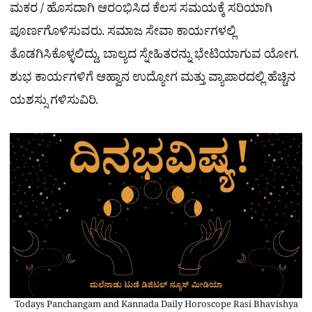
ಮಕರ / ಹೊಸದಾಗಿ ಆರಂಭಿಸಿದ ಕೆಲಸ ಸಮಯಕ್ಕೆ ಸರಿಯಾಗಿ
ಪೂರ್ಣಗೊಳಿಸುವರು. ಸಮಾಜ ಸೇವಾ ಕಾರ್ಯಗಳಲ್ಲಿ
ತೊಡಗಿಸಿಕೊಳ್ಳಲಿದ್ದು, ಬಾಲ್ಯದ ಸ್ನೇಹಿತರನ್ನು ಭೇಟಿಯಾಗುವ ಯೋಗ.
ಶುಭ ಕಾರ್ಯಗಳಿಗೆ ಆಹ್ವಾನ ಉದ್ಯೋಗ ಮತ್ತು ವ್ಯಾಪಾರದಲ್ಲಿ ಹೆಚ್ಚಿನ
ಯಶಸ್ಸು ಗಳಿಸುವಿರಿ.
Todays Panchangam and Kannada Daily Horoscope Rasi Bhavishya