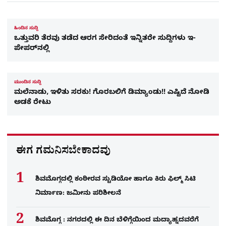
ಹಿಂದಿನ ಸುದ್ದಿ
ಒತ್ತುವರಿ ತೆರವು ತಡೆದ ಆರಗ ಸೇರಿದಂತೆ ಇನ್ನಿತರೇ ಸುದ್ದಿಗಳು ಇ-
ಪೇಪರ್​​ನಲ್ಲಿ
ಮುಂದಿನ ಸುದ್ದಿ
ಮಲೆನಾಡು, ಇಳಿತು ಸರಕು! ಗೊರಬಲಿಗೆ ಡಿಮ್ಯಾಂಡು!! ಎಷ್ಟಿದೆ ನೋಡಿ
ಅಡಕೆ ರೇಟು
ಈಗ ಗಮನಿಸಬೇಕಾದವು
ಶಿವಮೊಗ್ಗದಲ್ಲಿ ಕಂಠೀರವ ಸ್ಟುಡಿಯೋ ಹಾಗೂ ಕಿರು ಫಿಲ್ಮ್ ಸಿಟಿ
ನಿರ್ಮಾಣ: ಜಮೀನು ಪರಿಶೀಲನೆ
ಶಿವಮೊಗ್ಗ : ನಗರದಲ್ಲಿ ಈ ದಿನ ಬೆಳಿಗ್ಗೆಯಿಂದ ಮದ್ಯಾಹ್ನದವರೆಗೆ