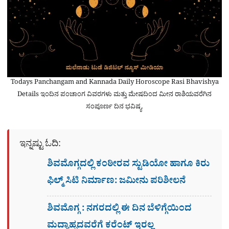
Todays Panchangam and Kannada Daily Horoscope Rasi Bhavishya
Details ಇಂದಿನ ಪಂಚಾಂಗ ವಿವರಗಳು ಮತ್ತು ಮೇಷದಿಂದ ಮೀನ ರಾಶಿಯವರೆಗಿನ
ಸಂಪೂರ್ಣ ದಿನ ಭವಿಷ್ಯ.
ಇನ್ನಷ್ಟು ಓದಿ:
ಶಿವಮೊಗ್ಗದಲ್ಲಿ ಕಂಠೀರವ ಸ್ಟುಡಿಯೋ ಹಾಗೂ ಕಿರು
ಫಿಲ್ಮ್ ಸಿಟಿ ನಿರ್ಮಾಣ: ಜಮೀನು ಪರಿಶೀಲನೆ
ಶಿವಮೊಗ್ಗ : ನಗರದಲ್ಲಿ ಈ ದಿನ ಬೆಳಿಗ್ಗೆಯಿಂದ
ಮದ್ಯಾಹ್ನದವರೆಗೆ ಕರೆಂಟ್​ ಇರಲ್ಲ