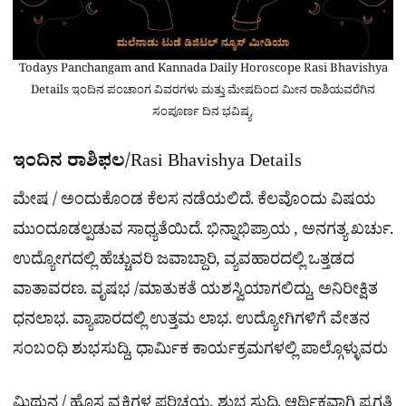
Todays Panchangam and Kannada Daily Horoscope Rasi Bhavishya
Details ಇಂದಿನ ಪಂಚಾಂಗ ವಿವರಗಳು ಮತ್ತು ಮೇಷದಿಂದ ಮೀನ ರಾಶಿಯವರೆಗಿನ
ಸಂಪೂರ್ಣ ದಿನ ಭವಿಷ್ಯ.
ಇಂದಿನ ರಾಶಿಫಲ
/Rasi Bhavishya Details
ಮೇಷ / ಅಂದುಕೊಂಡ ಕೆಲಸ ನಡೆಯಲಿದೆ. ಕೆಲವೊಂದು ವಿಷಯ
ಮುಂದೂಡಲ್ಪಡುವ ಸಾಧ್ಯತೆಯಿದೆ. ಭಿನ್ನಾಭಿಪ್ರಾಯ , ಅನಗತ್ಯ ಖರ್ಚು.
ಉದ್ಯೋಗದಲ್ಲಿ ಹೆಚ್ಚುವರಿ ಜವಾಬ್ದಾರಿ, ವ್ಯವಹಾರದಲ್ಲಿ ಒತ್ತಡದ
ವಾತಾವರಣ. ವೃಷಭ /ಮಾತುಕತೆ ಯಶಸ್ವಿಯಾಗಲಿದ್ದು, ಅನಿರೀಕ್ಷಿತ
ಧನಲಾಭ. ವ್ಯಾಪಾರದಲ್ಲಿ ಉತ್ತಮ ಲಾಭ. ಉದ್ಯೋಗಿಗಳಿಗೆ ವೇತನ
ಸಂಬಂಧಿ ಶುಭಸುದ್ದಿ, ಧಾರ್ಮಿಕ ಕಾರ್ಯಕ್ರಮಗಳಲ್ಲಿ ಪಾಲ್ಗೊಳ್ಳುವರು
ಮಿಥುನ / ಹೊಸ ವ್ಯಕ್ತಿಗಳ ಪರಿಚಯ, ಶುಭ ಸುದ್ದಿ. ಆರ್ಥಿಕವಾಗಿ ಪ್ರಗತಿ