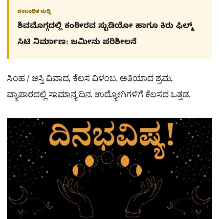
ಸಂಬಂಧಿತ ಸುದ್ದಿ
ಶಿವಮೊಗ್ಗದಲ್ಲಿ ಕಂಠೀರವ ಸ್ಟುಡಿಯೋ ಹಾಗೂ ಕಿರು ಫಿಲ್ಮ್
ಸಿಟಿ ನಿರ್ಮಾಣ: ಜಮೀನು ಪರಿಶೀಲನೆ
ಸಿಂಹ / ಆಸ್ತಿ ವಿವಾದ, ಕೆಲಸ ವಿಳಂಬ. ಅತಿಯಾದ ಶ್ರಮ,
ವ್ಯಾಪಾರದಲ್ಲಿ ಸಾಮಾನ್ಯ ದಿನ. ಉದ್ಯೋಗಿಗಳಿಗೆ ಕೆಲಸದ ಒತ್ತಡ.