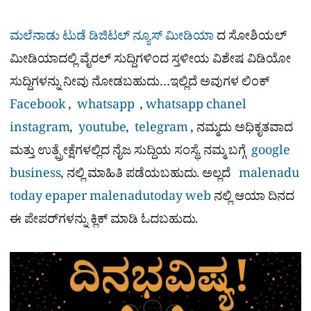
ಮಲೆನಾಡು ಟುಡೆ ಡಿಜಿಟಲ್ ನ್ಯೂಸ್ ಮೀಡಿಯಾ
ದ ಸೋಶಿಯಲ್​
ಮೀಡಿಯಾದಲ್ಲಿ ವೈರಲ್​ ಸುದ್ದಿಗಳಿಂದ ಸ್ತಳೀಯ ವಿಶೇಷ ವಿಡಿಯೋ
ಸುದ್ದಿಗಳನ್ನು ನೀವು ನೋಡಬಹುದು…ಇಲ್ಲಿದೆ ಅವುಗಳ ಲಿಂಕ್
Facebook
,
whatsapp
,
whatsapp chanel
instagram
,
youtube
,
telegram
, ನಮ್ಮದು ಅಧಿಕೃತವಾದ
ಮತ್ತು ಉತ್ಪ್ರೇಕ್ಷೆಗಳಲ್ಲಿದ ನೈಜ ಸುದ್ದಿಯ ಸಂಸ್ಥೆ. ನಮ್ಮ ಬಗ್ಗೆ
google
business
, ನಲ್ಲಿ ಮಾಹಿತಿ ಪಡೆಯಬಹುದು. ಅಲ್ಲದೆ
malenadu
today epaper
malenadutoday web
ನಲ್ಲಿ ಆಯಾ ದಿನದ
ಈ ಪೇಪರ್​ಗಳನ್ನು ಕ್ಲಿಕ್ ಮಾಡಿ ಓದಬಹುದು.