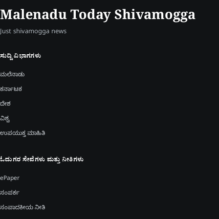
Malenadu Today Shivamogga
Just shivamogga news
ಸುದ್ದಿ ವಿಭಾಗಗಳು
ಮಲೆನಾಡು
ಕರ್ನಾಟಕ
ದೇಶ
ವಿಶ್ವ
ಉಪಯುಕ್ತ ಮಾಹಿತಿ
ಓದುಗರ ಸೇವೆಗಳು ಮತ್ತು ನೀತಿಗಳು
ePaper
ಸಂಪರ್ಕ
ಸಂಪಾದಕೀಯ ನೀತಿ