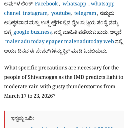
ಅವುಗಳ ಲಿಂಕ್
Facebook
,
whatsapp
,
whatsapp
chanel
instagram
,
youtube
,
telegram
, ನಮ್ಮದು
ಅಧಿಕೃತವಾದ ಮತ್ತು ಉತ್ಪ್ರೇಕ್ಷೆಗಳಲ್ಲಿದ ನೈಜ ಸುದ್ದಿಯ ಸಂಸ್ಥೆ. ನಮ್ಮ
ಬಗ್ಗೆ
google business
, ನಲ್ಲಿ ಮಾಹಿತಿ ಪಡೆಯಬಹುದು. ಅಲ್ಲದೆ
malenadu today epaper
malenadutoday web
ನಲ್ಲಿ
ಆಯಾ ದಿನದ ಈ ಪೇಪರ್​ಗಳನ್ನು ಕ್ಲಿಕ್ ಮಾಡಿ ಓದಬಹುದು.
What specific precautions are necessary for the
people of Shivamogga as the IMD predicts light to
moderate rain with gusty thunderstorms from
March 17 to 23, 2026?
ಇನ್ನಷ್ಟು ಓದಿ: