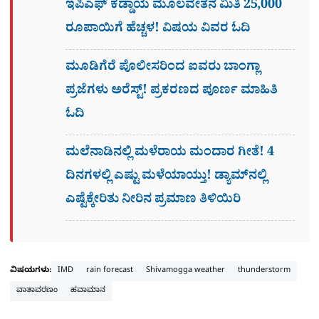
ಇಪಿಎಫ್ ಕಡ್ಡಾಯ ಮೂಲವೇತನ ಮಿತಿ 25,000
ರೂಪಾಯಿಗೆ ಹೆಚ್ಚಳ! ವಿಷಯ ವಿವರ ಓದಿ
ಮೂಡಿಗೆರೆ ಪೊಲೀಸರಿಂದ ಐವರು ಬಾಂಗ್ಲಾ
ಪ್ರಜೆಗಳು ಅರೆಸ್ಟ್! ಪ್ರಕರಣದ ಪೂರ್ಣ ಮಾಹಿತಿ
ಓದಿ
ಮಲೆನಾಡಿನಲ್ಲಿ ಮಳೆರಾಯ ಮಂದಾರ ಗೀತೆ! 4
ದಿನಗಳಲ್ಲಿ ಎಷ್ಟು ಮಳೆಯಾಯ್ತು! ಡ್ಯಾಮ್​ನಲ್ಲಿ
ಎಷ್ಟೆಕ್ಕೇರಿತು ನೀರಿನ ಪ್ರಮಾಣ ತಿಳಿಯಿರಿ
ವಿಷಯಗಳು:
IMD
rain forecast
Shivamogga weather
thunderstorm
ವಾತಾವರಣಂ
ಹವಾಮಾನ