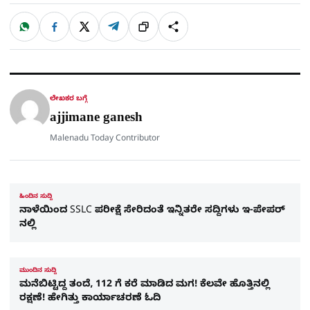
W
F
X
T
ಹಂಚಿಕೊಳ್ಳಿ
ಲಿಂ
S
h
a
e
a
c
l
t
e
e
ಕ್
h
s
b
g
A
o
r
a
p
o
a
p
k
m
r
ಲೇಖಕರ ಬಗ್ಗೆ
e
ajjimane ganesh
Malenadu Today Contributor
ಹಿಂದಿನ ಸುದ್ದಿ
ನಾಳೆಯಿಂದ SSLC ಪರೀಕ್ಷೆ ಸೇರಿದಂತೆ ಇನ್ನಿತರೇ ಸದ್ದಿಗಳು ಇ-ಪೇಪರ್​​​
ನಲ್ಲಿ
ಮುಂದಿನ ಸುದ್ದಿ
ಮನೆಬಿಟ್ಟಿದ್ದ ತಂದೆ, 112 ಗೆ ಕರೆ ಮಾಡಿದ ಮಗ! ಕೆಲವೇ ಹೊತ್ತಿನಲ್ಲಿ
ರಕ್ಷಣೆ! ಹೇಗಿತ್ತು ಕಾರ್ಯಾಚರಣೆ ಓದಿ