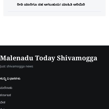
ರೀತಿ ಯಾರಿಗೂ ಸಹ ಆಗಬಹುದು! ಮಾಹಿತಿ ಅರಿಯಿರಿ
Malenadu Today Shivamogga
Just shivamogga news
ಸುದ್ದಿ ವಿಭಾಗಗಳು
ಮಲೆನಾಡು
ಕರ್ನಾಟಕ
ದೇಶ