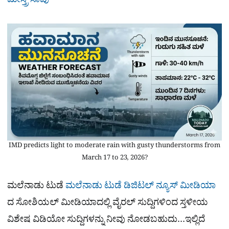
ಮೇಸ್ತ್ರಿ ಸಾವು
IMD predicts light to moderate rain with gusty thunderstorms from
March 17 to 23, 2026?
ಮಲೆನಾಡು ಟುಡೆ
ಮಲೆನಾಡು ಟುಡೆ ಡಿಜಿಟಲ್ ನ್ಯೂಸ್ ಮೀಡಿಯಾ
ದ ಸೋಶಿಯಲ್​ ಮೀಡಿಯಾದಲ್ಲಿ ವೈರಲ್​ ಸುದ್ದಿಗಳಿಂದ ಸ್ತಳೀಯ
ವಿಶೇಷ ವಿಡಿಯೋ ಸುದ್ದಿಗಳನ್ನು ನೀವು ನೋಡಬಹುದು…ಇಲ್ಲಿದೆ