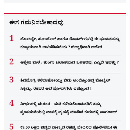
ಈಗ ಗಮನಿಸಬೇಕಾದವು
ಹೋಂಸ್ಟೇ, ಹೋಟೇಲ್ ಹಾಗೂ ರೆಸಾರ್ಟ್‌ಗಳಲ್ಲಿ ಈ ಫಲಕವವನ್ನು
ಕಡ್ಡಾಯವಾಗಿ ಅಳವಡಿಸಬೇಕು ? ಜಿಲ್ಲಾಧಿಕಾರಿ ಆದೇಶ
ಆಶ್ಲೇಷ ಮಳೆ : ತುಂಗಾ ಜಲಾಶಯದ ಒಳಹರಿವು ಎಷ್ಟಿದೆ ಇವತ್ತು ?
ಶಿವಮೊಗ್ಗ: ಕಳೆದುಹೋಯ್ತು ಬಿಡು ಅಂದ್ಕೊಂಡಿದ್ದ ಮೊಬೈಲ್​
ಸಿಕ್ಬಿಡ್ತು, ರಿಕವರಿ ಆದ ಫೋನ್​ಗಳು​ ಇಷ್ಟೊಂದ !
ತೀರ್ಥಹಳ್ಳಿ ದುರಂತ : ಮನೆ ಕಳೆದುಕೊಂಡವರಿಗೆ ತಮ್ಮ
ಸ್ವಂತಮನೆಯಲ್ಲಿ ವಾಸಕ್ಕೆ ವ್ಯವಸ್ಥೆ ಮಾಡಿದ ಕುರುವಳ್ಳಿ ನಾಗರಾಜ್​​
₹9.50 ಲಕ್ಷದ ಚಿನ್ನದ ನಾಣ್ಯದ ರಹಸ್ಯ ಭೇದಿಸಿದ ಪೊಲೀಸರು! ಈ