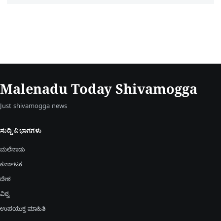
Malenadu Today Shivamogga
Just shivamogga news
ಸುದ್ದಿ ವಿಭಾಗಗಳು
ಮಲೆನಾಡು
ಕರ್ನಾಟಕ
ದೇಶ
ವಿಶ್ವ
ಉಪಯುಕ್ತ ಮಾಹಿತಿ