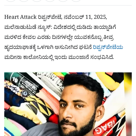
a
c
l
t
e
e
ಕ್
h
s
b
g
A
o
r
a
p
o
a
Heart Attack
ರಿಪ್ಪನ್‌ಪೇಟೆ, ನವೆಂಬರ್ 11, 2025,
p
k
m
r
ಮಲೆನಾಡುಟುಡೆ ನ್ಯೂಸ್: ವಿದೇಶದಲ್ಲಿ ದುಡಿದು ತಾಯ್ನಾಡಿಗೆ
e
ಮರಳಿದ ಕೇವಲ ಎರಡು ದಿನಗಳಲ್ಲೇ ಯುವಕನೊಬ್ಬ ತೀವ್ರ
ಹೃದಯಾಘಾತಕ್ಕೆ ಒಳಗಾಗಿ ಅಸುನೀಗಿದ ಘಟನೆ
ರಿಪ್ಪನ್‌ಪೇಟೆಯ
ಮದೀನಾ ಕಾಲೋನಿಯಲ್ಲಿ ಇಂದು ಮುಂಜಾನೆ ಸಂಭವಿಸಿದೆ.