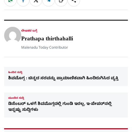
W
F
X
T
ಹಂಚಿಕೊಳ್ಳಿ
ಲಿಂ
S
h
a
e
a
c
l
t
e
e
ಕ್
h
s
b
g
A
o
r
a
p
o
a
p
k
m
r
ಲೇಖಕರ ಬಗ್ಗೆ
e
Prathapa thirthahalli
Malenadu Today Contributor
ಹಿಂದಿನ ಸುದ್ದಿ
ಶಿವಮೊಗ್ಗ : ಚಿನ್ನದ ಸರವನ್ನು ಪ್ರಾಮಾಣಿಕವಾಗಿ ಹಿಂದಿರುಗಿಸಿದ ವ್ಯಕ್ತಿ
ಮುಂದಿನ ಸುದ್ದಿ
ಡಿಸೆಂಬರ್​ ಒಳಗೆ ಶಿವಮೊಗ್ಗದಲ್ಲಿ ಗುಂಡಿ ಇರಲ್ಲ, ಇ-ಪೇಪರ್​ನಲ್ಲಿ
ಇನ್ನಷ್ಟು ಸುದ್ದಿಗಳು