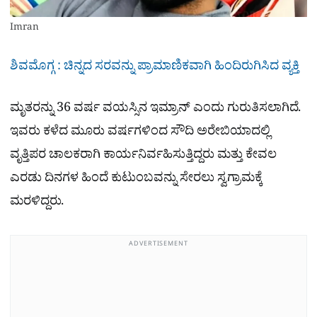
Imran
ಶಿವಮೊಗ್ಗ : ಚಿನ್ನದ ಸರವನ್ನು ಪ್ರಾಮಾಣಿಕವಾಗಿ ಹಿಂದಿರುಗಿಸಿದ ವ್ಯಕ್ತಿ
ಮೃತರನ್ನು 36 ವರ್ಷ ವಯಸ್ಸಿನ ಇಮ್ರಾನ್ ಎಂದು ಗುರುತಿಸಲಾಗಿದೆ.
ಇವರು ಕಳೆದ ಮೂರು ವರ್ಷಗಳಿಂದ ಸೌದಿ ಅರೇಬಿಯಾದಲ್ಲಿ
ವೃತ್ತಿಪರ ಚಾಲಕರಾಗಿ ಕಾರ್ಯನಿರ್ವಹಿಸುತ್ತಿದ್ದರು ಮತ್ತು ಕೇವಲ
ಎರಡು ದಿನಗಳ ಹಿಂದೆ ಕುಟುಂಬವನ್ನು ಸೇರಲು ಸ್ವಗ್ರಾಮಕ್ಕೆ
ಮರಳಿದ್ದರು.
ADVERTISEMENT