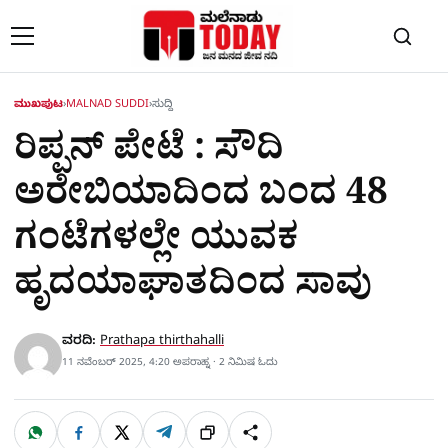
Skip to content
ಮುಖಪುಟ
›
MALNAD SUDDI
›
ಸುದ್ದಿ
ರಿಪ್ಪನ್​ ಪೇಟೆ : ಸೌದಿ
ಅರೇಬಿಯಾದಿಂದ ಬಂದ 48
ಗಂಟೆಗಳಲ್ಲೇ ಯುವಕ
ಹೃದಯಾಘಾತದಿಂದ ಸಾವು
ವರದಿ:
Prathapa thirthahalli
11 ನವೆಂಬರ್ 2025, 4:20 ಅಪರಾಹ್ನ · 2 ನಿಮಿಷ ಓದು
W
F
X
T
ಹಂಚಿಕೊಳ್ಳಿ
ಲಿಂ
S
h
a
e