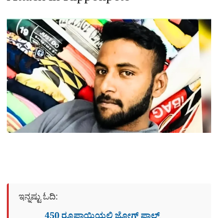
ಇನ್ನಷ್ಟು ಓದಿ:
450 ರೂಪಾಯಿಯಲ್ಲಿ ಜೋಗ್​ ಫಾಲ್ಸ್​