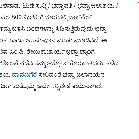
ಾಡು ಟುಡೆ ಸುದ್ದಿ / ಭದ್ರಾವತಿ / ಭದ್ರಾ ಜಲಾಶಯ /
ವಲ 800 ಮೀಟರ್ ದೂರದಲ್ಲಿ ಜಾಕ್‌ವೆಲ್
್ನು ಬಳಸಿ ಬಂಡೆಗಳನ್ನು ಸಿಡಿಸುತ್ತಿರುವುದು ಭದ್ರಾ
ಳಲ್ಲಿ ಆತಂಕ ಹಾಗೂ ಅಸಮಾಧಾನ ಎರಡು ಮೂಡಿಸಿದೆ. ಈ
ಿವ ಎಂ.ಪಿ. ರೇಣುಕಾಚಾರ್ಯ ಭದ್ರಾ ಡ್ಯಾಂಗೆ
ಪರಿಶೀಲನೆ ನಡೆಸಿ ತಮ್ಮ ಆಕ್ರೋಶ ಹೊರಹಾಕಿದರು. ಕಳೆದ
ಲಾಶಯ
ದಾವಣಗೆರೆ
ಸೇರಿದಂತೆ ಭದ್ರಾ ಜಲಾನಯನ
 ಇದೀಗ ಮತ್ತೊಮ್ಮೆ ಅದೇ ಸನ್ನಿವೇಶ ತಯಾರಾಗಿದೆ.