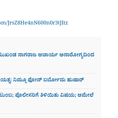
com/JrsZ8He4nN600n0r3tJItz
 ಮುಖಂಡ ನಾಗರಾಜ ಆಚಾರ್ಯ ಅನಾರೋಗ್ಯದಿಂದ
ಗೆ ಯತ್ನ: ನಿಮ್ಗೂ ಫೋನ್​ ಬರ್ಬೋದು ಹುಷಾರ್​​
ಟುಂಬ; ಪೊಲೀಸರಿಗೆ ತಿಳಿಯಿತು ವಿಷಯ; ಆಮೇಲೆ