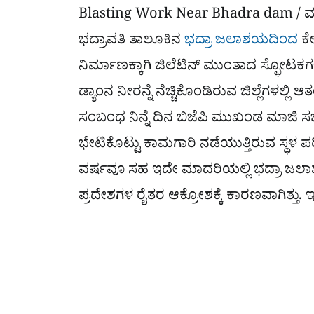
Blasting Work Near Bhadra dam / ಮಲೆನ
ಭದ್ರಾವತಿ ತಾಲೂಕಿನ
ಭದ್ರಾ ಜಲಾಶಯದಿಂದ
ಕೇ
ನಿರ್ಮಾಣಕ್ಕಾಗಿ ಜಿಲೆಟಿನ್ ಮುಂತಾದ ಸ್ಫೋಟಕಗಳನ
ಡ್ಯಾಂನ ನೀರನ್ನೆ ನೆಚ್ಚಿಕೊಂಡಿರುವ ಜಿಲ್ಲೆಗ
ಸಂಬಂಧ ನಿನ್ನೆ ದಿನ ಬಿಜೆಪಿ ಮುಖಂಡ ಮಾಜಿ ಸಚ
ಭೇಟಿಕೊಟ್ಟು ಕಾಮಗಾರಿ ನಡೆಯುತ್ತಿರುವ ಸ್ಥಳ 
ವರ್ಷವೂ ಸಹ ಇದೇ ಮಾದರಿಯಲ್ಲಿ ಭದ್ರಾ ಜ
ಪ್ರದೇಶಗಳ ರೈತರ ಆಕ್ರೋಶಕ್ಕೆ ಕಾರಣವಾಗಿತ್ತು.