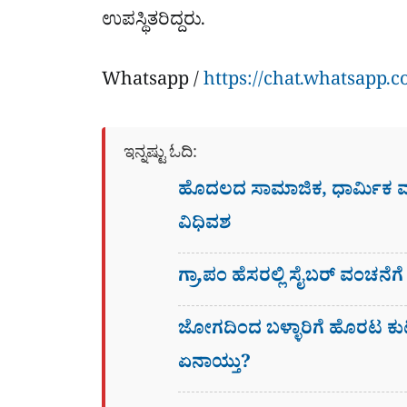
ಉಪಸ್ಥಿತರಿದ್ದರು.
Whatsapp /
https://chat.whatsapp.
ಇನ್ನಷ್ಟು ಓದಿ:
ಹೊದಲದ ಸಾಮಾಜಿಕ, ಧಾರ್ಮಿಕ
ವಿಧಿವಶ
ಗ್ರಾ,ಪಂ ಹೆಸರಲ್ಲಿ ಸೈಬ‌ರ್ ವಂಚನೆ
ಜೋಗದಿಂದ ಬಳ್ಳಾರಿಗೆ ಹೊರಟ ಕು
ಏನಾಯ್ತು?