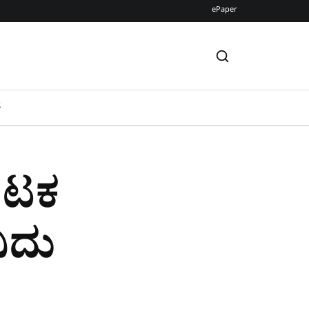
ePaper
S
ಪೋಟಕ
ಿದು