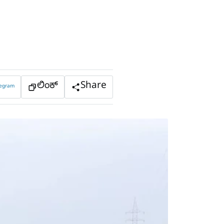
ಲಿಂಕ್
Share
legram