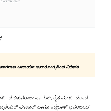
ADVERTISEMENT
ವ
 ನಾಗರಾಜ ಆಚಾರ್ಯ ಅನಾರೋಗ್ಯದಿಂದ ವಿಧಿವಶ
 ಮುಖಂಡ ಬಸವರಾಜ್ ನಾಯಕ್, ರೈತ ಮುಖಂಡರಾದ
ಚಂದ್ರಶೇಖರ್ ಪೂಜಾರ್ ಹಾಗೂ ಕಡ್ಲೆಬಾಳ್ ಧನಂಜಯ್