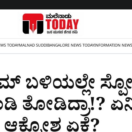
WS TODAY
MALNAD SUDDI
BANGALORE NEWS TODAY
INFORMATION NEW
ಯಾಮ್​ ಬಳಿಯಲ್ಲೇ ಸ್
ಡಿ ತೋಡಿದ್ರಾ!? ಏನ
ಆಕ್ರೋಶ ಏಕೆ?