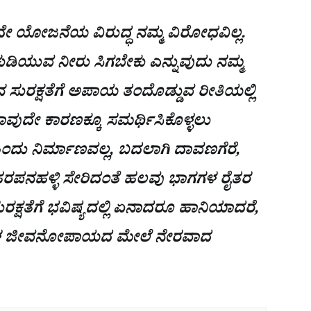
 ಯೋಜನೆಯ ವಿರುದ್ಧ ನಮ್ಮ ವಿರೋಧವಿಲ್ಲ.
 ಕುಡಿಯುವ ನೀರು ಸಿಗಬೇಕು ಎನ್ನುವುದು ನಮ್ಮ
ಯಾಂನ ಸುರಕ್ಷತೆಗೆ ಅಪಾಯ ತಂದೊಡ್ಡುವ ರೀತಿಯಲ್ಲಿ
ಯಾವುದೇ ಕಾರಣಕ್ಕೂ ಸಮರ್ಥಿಸಿಕೊಳ್ಳಲು
ಒಂದು ನಿರ್ಮಾಣವಲ್ಲ, ಬದಲಾಗಿ ದಾವಣಗೆರೆ,
 ಹರಪನಹಳ್ಳಿ ಸೇರಿದಂತೆ ಹಲವು ಭಾಗಗಳ ರೈತರ
ರಕ್ಷತೆಗೆ ಭವಿಷ್ಯದಲ್ಲಿ ಏನಾದರೂ ಹಾನಿಯಾದರೆ,
ಬಗಳ ಜೀವನೋಪಾಯದ ಮೇಲೆ ನೇರವಾದ