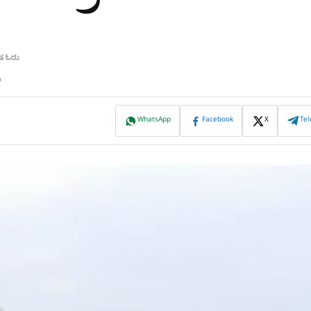
ಿಷ ಓದು
ನ
WhatsApp
Facebook
X
Te