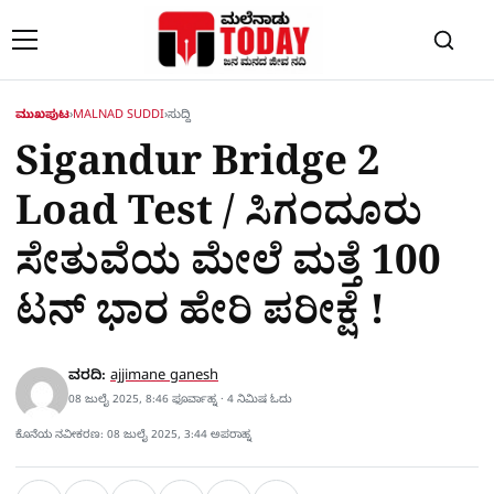
Skip to content
ಮುಖಪುಟ
›
MALNAD SUDDI
›
ಸುದ್ದಿ
Sigandur Bridge 2
Load Test / ಸಿಗಂದೂರು
ಸೇತುವೆಯ ಮೇಲೆ ಮತ್ತೆ 100
ಟನ್ ಭಾರ ಹೇರಿ ಪರೀಕ್ಷೆ !
ವರದಿ:
ajjimane ganesh
08 ಜುಲೈ 2025, 8:46 ಫೂರ್ವಾಹ್ನ · 4 ನಿಮಿಷ ಓದು
ಕೊನೆಯ ನವೀಕರಣ: 08 ಜುಲೈ 2025, 3:44 ಅಪರಾಹ್ನ