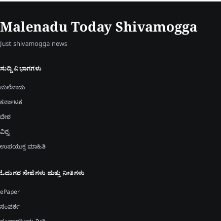
Malenadu Today Shivamogga
Just shivamogga news
ಸುದ್ದಿ ವಿಭಾಗಗಳು
ಮಲೆನಾಡು
ಕರ್ನಾಟಕ
ದೇಶ
ವಿಶ್ವ
ಉಪಯುಕ್ತ ಮಾಹಿತಿ
ಓದುಗರ ಸೇವೆಗಳು ಮತ್ತು ನೀತಿಗಳು
ePaper
ಸಂಪರ್ಕ