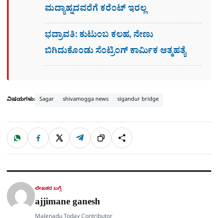
ಮದ್ಯಾಹ್ನದವರೆಗೆ ಕರೆಂಟ್​ ಇರಲ್ಲ
ಭದ್ರಾವತಿ: ಕುಟುಂಬ ಕಲಹ, ನೇಣು
ಬಿಗಿದುಕೊಂಡು ಸೆಂಟ್ರಿಂಗ್​ ಕಾರ್ಮಿಕ ಆತ್ಮಹತ್ಯೆ
ವಿಷಯಗಳು:
Sagar
shivamogga news
sigandur bridge
W
F
X
T
ಹಂಚಿಕೊಳ್ಳಿ
ಲಿಂ
S
h
a
e
a
c
l
t
e
e
ಕ್
h
s
b
g
A
o
r
a
p
o
a
p
k
m
r
ಲೇಖಕರ ಬಗ್ಗೆ
e
ajjimane ganesh
Malenadu Today Contributor