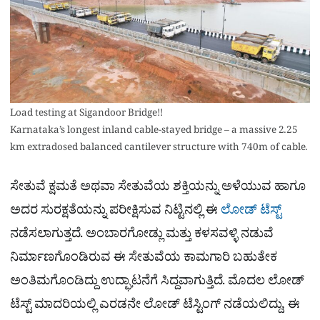
Load testing at Sigandoor Bridge!!
Karnataka’s longest inland cable-stayed bridge – a massive 2.25
km extradosed balanced cantilever structure with 740m of cable.
ಸೇತುವೆ ಕ್ಷಮತೆ ಅಥವಾ ಸೇತುವೆಯ ಶಕ್ತಿಯನ್ನು ಅಳೆಯುವ ಹಾಗೂ
ಅದರ ಸುರಕ್ಷತೆಯನ್ನು ಪರೀಕ್ಷಿಸುವ ನಿಟ್ಟಿನಲ್ಲಿ ಈ
ಲೋಡ್ ಟೆಸ್ಟ್
ನಡೆಸಲಾಗುತ್ತದೆ. ಅಂಬಾರಗೋಡ್ಲು ಮತ್ತು ಕಳಸವಳ್ಳಿ ನಡುವೆ
ನಿರ್ಮಾಣಗೊಂಡಿರುವ ಈ ಸೇತುವೆಯ ಕಾಮಗಾರಿ ಬಹುತೇಕ
ಅಂತಿಮಗೊಂಡಿದ್ದು ಉದ್ಘಾಟನೆಗೆ ಸಿದ್ದವಾಗುತ್ತಿದೆ. ಮೊದಲ ಲೋಡ್
ಟೆಸ್ಟ್ ಮಾದರಿಯಲ್ಲಿ ಎರಡನೇ ಲೋಡ್​ ಟೆಸ್ಟಿಂಗ್​ ನಡೆಯಲಿದ್ದು, ಈ