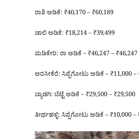
ರಾಶಿ ಅಡಿಕೆ: ₹40,170 – ₹60,189
ಚಾಲಿ ಅಡಿಕೆ: ₹18,214 – ₹39,499
ಮಡಿಕೇರಿ: ರಾ ಅಡಿಕೆ – ₹46,247 – ₹46,247
ಅರಸೀಕೆರೆ: ಸಿಪ್ಪೆಗೋಟು ಅಡಿಕೆ – ₹11,000 –
ಬ್ಯಾಡಗಿ: ಬೆಟ್ಟೆ ಅಡಿಕೆ – ₹29,500 – ₹29,500
ತೀರ್ಥಹಳ್ಳಿ: ಸಿಪ್ಪೆಗೋಟು ಅಡಿಕೆ – ₹10,000 –