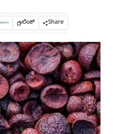
ಲಿಂಕ್
Share
legram