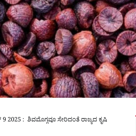
ರ್ 9 2025 : ಶಿವಮೊಗ್ಗವೂ ಸೇರಿದಂತೆ ರಾಜ್ಯದ ಕೃಷಿ