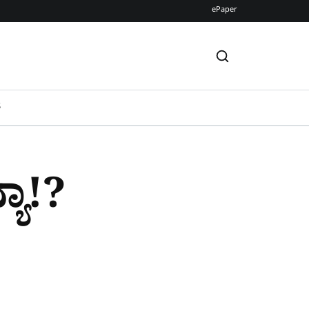
ePaper
S
ಯಾ!?