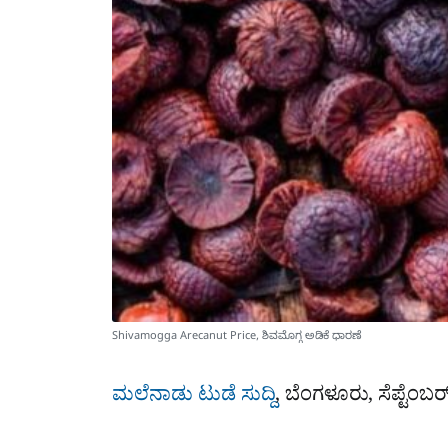
Shivamogga Arecanut Price, ಶಿವಮೊಗ್ಗ ಅಡಿಕೆ ಧಾರಣೆ
ಮಲೆನಾಡು ಟುಡೆ ಸುದ್ದಿ
, ಬೆಂಗಳೂರು, ಸೆಪ್ಟೆಂಬ