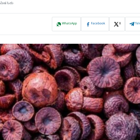
 ನಿಮಿಷ ಓದು
WhatsApp
Facebook
X
Te