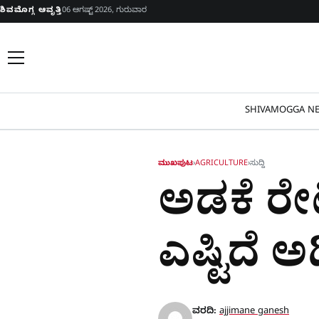
Skip to content
ಶಿವಮೊಗ್ಗ ಆವೃತ್ತಿ
06 ಆಗಷ್ಟ್ 2026, ಗುರುವಾರ
SHIVAMOGGA NE
ಮುಖಪುಟ
›
AGRICULTURE
›
ಸುದ್ದಿ
ಅಡಕೆ ರೇಟು
ಎಷ್ಟಿದೆ ಅ
ವರದಿ:
ajjimane ganesh