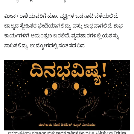
ಮೀನ / ರಾಶಿಯವರಿಗೆ ಹೊಸ ವ್ಯಕ್ತಿಗಳ ಒಡನಾಟ ಬೆಳೆಯಲಿದೆ.
ಬಾಲ್ಯದ ಸ್ನೇಹಿತರ ಭೇಟಿಯಾಗಲಿದ್ದು, ವಸ್ತು ಲಾಭವಾಗಲಿದೆ. ಶುಭ
ಕಾರ್ಯಗಳಿಗೆ ಆಮಂತ್ರಣ ಬರಲಿವೆ. ವ್ಯವಹಾರಗಳಲ್ಲಿ ಯಶಸ್ಸು
ಸಾಧಿಸಲಿದ್ದು, ಉದ್ಯೋಗದಲ್ಲಿ ಸಂತಸದ ದಿನ
ಅಕ್ಷಯ ತೃತೀಯ ಪಂಚಾಂಗ ಮತ್ತು ದ್ವಾದಶ ರಾಶಿಗಳ ದಿನ ಭವಿಷ್ಯ /Akshaya Tritiya