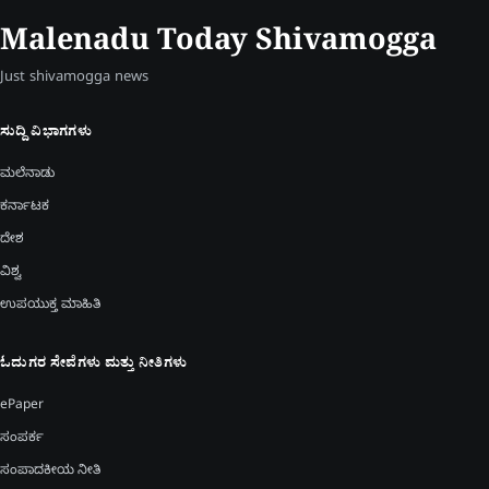
Malenadu Today Shivamogga
Just shivamogga news
ಸುದ್ದಿ ವಿಭಾಗಗಳು
ಮಲೆನಾಡು
ಕರ್ನಾಟಕ
ದೇಶ
ವಿಶ್ವ
ಉಪಯುಕ್ತ ಮಾಹಿತಿ
ಓದುಗರ ಸೇವೆಗಳು ಮತ್ತು ನೀತಿಗಳು
ePaper
ಸಂಪರ್ಕ
ಸಂಪಾದಕೀಯ ನೀತಿ