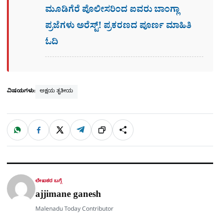
ಮೂಡಿಗೆರೆ ಪೊಲೀಸರಿಂದ ಐವರು ಬಾಂಗ್ಲಾ
ಪ್ರಜೆಗಳು ಅರೆಸ್ಟ್! ಪ್ರಕರಣದ ಪೂರ್ಣ ಮಾಹಿತಿ
ಓದಿ
ವಿಷಯಗಳು:
ಅಕ್ಷಯ ತೃತೀಯ
W
F
X
T
ಹಂಚಿಕೊಳ್ಳಿ
ಲಿಂ
S
h
a
e
a
c
l
t
e
e
ಕ್
h
s
b
g
A
o
r
a
p
o
a
p
k
m
r
ಲೇಖಕರ ಬಗ್ಗೆ
e
ajjimane ganesh
Malenadu Today Contributor