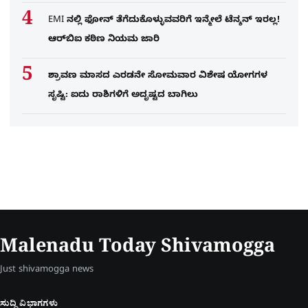
EMI ನಲ್ಲಿ ಫೋನ್​ ತೆಗೆದುಕೊಳ್ಳುವವರಿಗೆ ಇನ್ಮೇಲೆ ಟೆನ್ಶನ್​ ಇರಲ್ಲ!
ಆರ್‌ಬಿಐ ಕಠಿಣ ನಿಯಮ ಜಾರಿ
ಶ್ರಾವಣ ಮಾಸದ ಎರಡನೇ ಸೋಮವಾರ ವಿಶೇಷ ಯೋಗಗಳ
ಸೃಷ್ಟಿ: ಐದು ರಾಶಿಗಳಿಗೆ ಅದೃಷ್ಟದ ಬಾಗಿಲು
Malenadu Today Shivamogga
Just shivamogga news
ಸುದ್ದಿ ವಿಭಾಗಗಳು