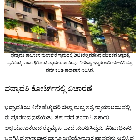
ಭದ್ರಾವತಿ ತಾಲೂಕಿನ ಮಲ್ಲಾಪುರ ಗ್ರಾಮದಲ್ಲಿ 2021ರಲ್ಲಿ ನಡೆದಿದ್ದ ಯುವಕನ ಆತ್ಮಹತ್ಯೆ
ಪ್ರಕರಣಕ್ಕೆ ಸಂಬಂಧಿಸಿದಂತೆ ನ್ಯಾಯಾಲಯ ತೀರ್ಪು ನೀಡಿದ್ದು, ಇಬ್ಬರು ಆರೋಪಿಗಳಿಗೆ ಹತ್ತು
ವರ್ಷ ಕಠಿಣ ಕಾರಾವಾಸ ವಿಧಿಸಿದೆ.
ಭದ್ರಾವತಿ ಕೋರ್ಟ್​ನಲ್ಲಿ ವಿಚಾರಣೆ
ಭದ್ರಾವತಿಯ 4ನೇ ಹೆಚ್ಚುವರಿ ಜಿಲ್ಲಾ ಮತ್ತು ಸತ್ರ ನ್ಯಾಯಾಲಯದಲ್ಲಿ
ಈ ಪ್ರಕರಣದ ನಡೆಯಿತು. ಸರ್ಕಾರದ ಪರವಾಗಿ ಸರ್ಕಾರಿ
ಅಭಿಯೋಜಕರಾದ ರತ್ನಮ್ಮ ಪಿ. ವಾದ ಮಂಡಿಸಿದ್ದರು. ತನಿಖಾಧಿಕಾರಿ
ಒದಗಿಸಿದ ಸಾಕ್ಷ್ಯಾಧಾರ ಹಾಗೂ ಅಭಿಯೋಜಕರ ವಾದವನ್ನು ಆಲಿಸಿದ