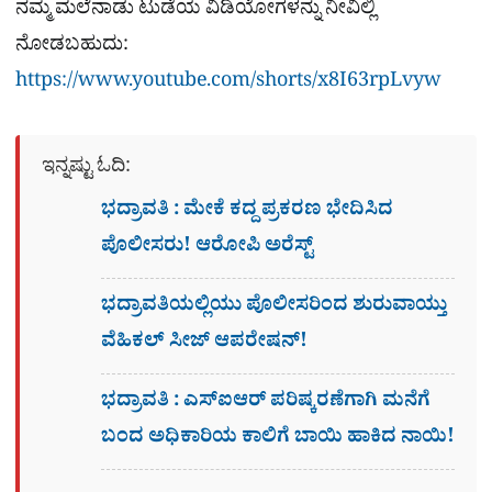
ನಮ್ಮ ಮಲೆನಾಡು ಟುಡೆಯ ವಿಡಿಯೋಗಳನ್ನು ನೀವಿಲ್ಲಿ
ನೋಡಬಹುದು:
https://www.youtube.com/shorts/x8I63rpLvyw
ಇನ್ನಷ್ಟು ಓದಿ:
ಭದ್ರಾವತಿ : ಮೇಕೆ ಕದ್ದ ಪ್ರಕರಣ ಭೇದಿಸಿದ
ಪೊಲೀಸರು! ಆರೋಪಿ ಅರೆಸ್ಟ್​
ಭದ್ರಾವತಿಯಲ್ಲಿಯು ಪೊಲೀಸರಿಂದ ಶುರುವಾಯ್ತು
ವೆಹಿಕಲ್ ಸೀಜ್ ಆಪರೇಷನ್!
ಭದ್ರಾವತಿ : ಎಸ್​ಐಆರ್​ ಪರಿಷ್ಕರಣೆಗಾಗಿ ಮನೆಗೆ
ಬಂದ ಅಧಿಕಾರಿಯ ಕಾಲಿಗೆ ಬಾಯಿ ಹಾಕಿದ ನಾಯಿ!