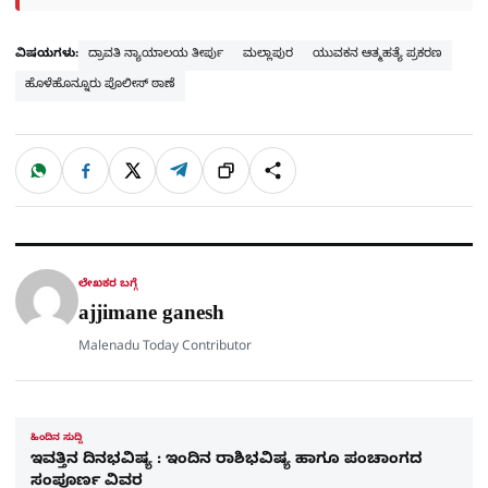
ವಿಷಯಗಳು:
ದ್ರಾವತಿ ನ್ಯಾಯಾಲಯ ತೀರ್ಪು
ಮಲ್ಲಾಪುರ
ಯುವಕನ ಆತ್ಮಹತ್ಯೆ ಪ್ರಕರಣ
ಹೊಳೆಹೊನ್ನೂರು ಪೊಲೀಸ್ ಠಾಣೆ
W
F
X
T
ಹಂಚಿಕೊಳ್ಳಿ
ಲಿಂ
S
h
a
e
a
c
l
t
e
e
ಕ್
h
s
b
g
A
o
r
a
p
o
a
p
k
m
r
ಲೇಖಕರ ಬಗ್ಗೆ
e
ajjimane ganesh
Malenadu Today Contributor
ಹಿಂದಿನ ಸುದ್ದಿ
ಇವತ್ತಿನ ದಿನಭವಿಷ್ಯ : ಇಂದಿನ ರಾಶಿಭವಿಷ್ಯ ಹಾಗೂ ಪಂಚಾಂಗದ
ಸಂಪೂರ್ಣ ವಿವರ