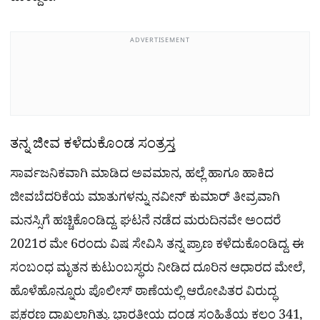
ADVERTISEMENT
ತನ್ನ ಜೀವ ಕಳೆದುಕೊಂಡ ಸಂತ್ರಸ್ತ
ಸಾರ್ವಜನಿಕವಾಗಿ ಮಾಡಿದ ಅವಮಾನ, ಹಲ್ಲೆ ಹಾಗೂ ಹಾಕಿದ
ಜೀವಬೆದರಿಕೆಯ ಮಾತುಗಳನ್ನು ನವೀನ್ ಕುಮಾರ್ ತೀವ್ರವಾಗಿ
ಮನಸ್ಸಿಗೆ ಹಚ್ಚಿಕೊಂಡಿದ್ದ. ಘಟನೆ ನಡೆದ ಮರುದಿನವೇ ಅಂದರೆ
2021ರ ಮೇ 6ರಂದು ವಿಷ ಸೇವಿಸಿ ತನ್ನ ಪ್ರಾಣ ಕಳೆದುಕೊಂಡಿದ್ದ. ಈ
ಸಂಬಂಧ ಮೃತನ ಕುಟುಂಬಸ್ಥರು ನೀಡಿದ ದೂರಿನ ಆಧಾರದ ಮೇಲೆ,
ಹೊಳೆಹೊನ್ನೂರು ಪೊಲೀಸ್ ಠಾಣೆಯಲ್ಲಿ ಆರೋಪಿತರ ವಿರುದ್ಧ
ಪ್ರಕರಣ ದಾಖಲಾಗಿತ್ತು. ಭಾರತೀಯ ದಂಡ ಸಂಹಿತೆಯ ಕಲಂ 341,