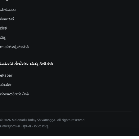
ಮಲೆನಾಡು
ಕರ್ನಾಟಕ
ದೇಶ
ವಿಶ್ವ
ಉಪಯುಕ್ತ ಮಾಹಿತಿ
ಓದುಗರ ಸೇವೆಗಳು ಮತ್ತು ನೀತಿಗಳು
ePaper
ಸಂಪರ್ಕ
ಸಂಪಾದಕೀಯ ನೀತಿ
© 2026 Malenadu Today Shivamogga. All rights reserved.
ಜವಾಬ್ದಾರಿಯುತ • ಸ್ವತಂತ್ರ • ನೆಲದ ಸುದ್ದಿ