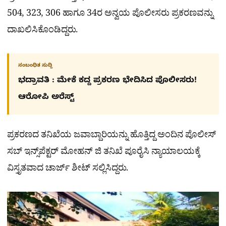
504, 323, 306 ಹಾಗೂ 34ರ ಅನ್ವಯ ಪೊಲೀಸರು ಪ್ರಕರಣವನ್ನು
ದಾಖಲಿಸಿಕೊಂಡಿದ್ದರು.
ಸಂಬಂಧಿತ ಸುದ್ದಿ
ಭದ್ರಾವತಿ : ಮೇಕೆ ಕದ್ದ ಪ್ರಕರಣ ಭೇದಿಸಿದ ಪೊಲೀಸರು!
ಆರೋಪಿ ಅರೆಸ್ಟ್​
ಪ್ರಕರಣದ ತನಿಖೆಯ ಜವಾಬ್ದಾರಿಯನ್ನು ಹೊತ್ತಿದ್ದ ಅಂದಿನ ಪೊಲೀಸ್
ಸಬ್ ಇನ್ಸ್‌ಪೆಕ್ಟರ್ ಮೋಹನ್ ಜಿ ತನಿಖೆ ಪೂರೈಸಿ ನ್ಯಾಯಾಲಯಕ್ಕೆ
ವಿಸ್ತೃತವಾದ ಚಾರ್ಜ್​ ಶೀಟ್ ಸಲ್ಲಿಸಿದ್ದರು.