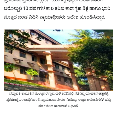
ಪ್ರಕಟಿಸಿದೆ. ಪ್ರಕರಣದಲ್ಲಿ ಭಾಗಿಯಾಗಿದ್ದ ಇಬ್ಬರು ಆರೋಪಿತರಿಗೆ
ಬರೋಬ್ಬರಿ 10 ವರ್ಷಗಳ ಕಾಲ ಕಠಿಣ ಕಾರಾಗೃಹ ಶಿಕ್ಷೆ ಹಾಗೂ ಭಾರಿ
ಮೊತ್ತದ ದಂಡ ವಿಧಿಸಿ ನ್ಯಾಯಾಧೀಶರು ಆದೇಶ ಹೊರಡಿಸಿದ್ದಾರೆ.
ಭದ್ರಾವತಿ ತಾಲೂಕಿನ ಮಲ್ಲಾಪುರ ಗ್ರಾಮದಲ್ಲಿ 2021ರಲ್ಲಿ ನಡೆದಿದ್ದ ಯುವಕನ ಆತ್ಮಹತ್ಯೆ
ಪ್ರಕರಣಕ್ಕೆ ಸಂಬಂಧಿಸಿದಂತೆ ನ್ಯಾಯಾಲಯ ತೀರ್ಪು ನೀಡಿದ್ದು, ಇಬ್ಬರು ಆರೋಪಿಗಳಿಗೆ ಹತ್ತು
ವರ್ಷ ಕಠಿಣ ಕಾರಾವಾಸ ವಿಧಿಸಿದೆ.