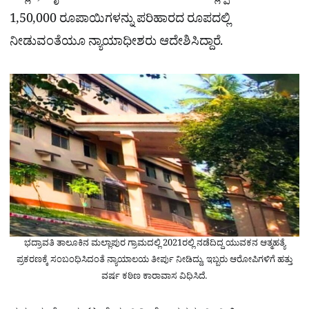
1,50,000 ರೂಪಾಯಿಗಳನ್ನು ಪರಿಹಾರದ ರೂಪದಲ್ಲಿ
ನೀಡುವಂತೆಯೂ ನ್ಯಾಯಾಧೀಶರು ಆದೇಶಿಸಿದ್ದಾರೆ.
ಭದ್ರಾವತಿ ತಾಲೂಕಿನ ಮಲ್ಲಾಪುರ ಗ್ರಾಮದಲ್ಲಿ 2021ರಲ್ಲಿ ನಡೆದಿದ್ದ ಯುವಕನ ಆತ್ಮಹತ್ಯೆ
ಪ್ರಕರಣಕ್ಕೆ ಸಂಬಂಧಿಸಿದಂತೆ ನ್ಯಾಯಾಲಯ ತೀರ್ಪು ನೀಡಿದ್ದು, ಇಬ್ಬರು ಆರೋಪಿಗಳಿಗೆ ಹತ್ತು
ವರ್ಷ ಕಠಿಣ ಕಾರಾವಾಸ ವಿಧಿಸಿದೆ.