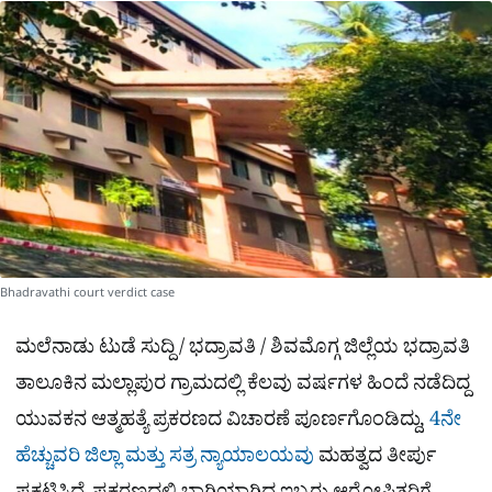
a
p
o
a
p
k
m
r
e
Bhadravathi court verdict case
ಮಲೆನಾಡು ಟುಡೆ ಸುದ್ದಿ / ಭದ್ರಾವತಿ / ಶಿವಮೊಗ್ಗ ಜಿಲ್ಲೆಯ ಭದ್ರಾವತಿ
ತಾಲೂಕಿನ ಮಲ್ಲಾಪುರ ಗ್ರಾಮದಲ್ಲಿ ಕೆಲವು ವರ್ಷಗಳ ಹಿಂದೆ ನಡೆದಿದ್ದ
ಯುವಕನ ಆತ್ಮಹತ್ಯೆ ಪ್ರಕರಣದ ವಿಚಾರಣೆ ಪೂರ್ಣಗೊಂಡಿದ್ದು,
4ನೇ
ಹೆಚ್ಚುವರಿ ಜಿಲ್ಲಾ ಮತ್ತು ಸತ್ರ ನ್ಯಾಯಾಲಯವು
ಮಹತ್ವದ ತೀರ್ಪು