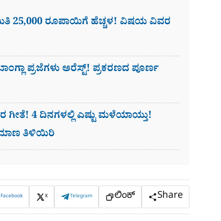
ಿ 25,000 ರೂಪಾಯಿಗೆ ಹೆಚ್ಚಳ! ವಿಷಯ ವಿವರ
ಗ್ಲಾ ಪ್ರಜೆಗಳು ಅರೆಸ್ಟ್! ಪ್ರಕರಣದ ಪೂರ್ಣ
ೀತೆ! 4 ದಿನಗಳಲ್ಲಿ ಎಷ್ಟು ಮಳೆಯಾಯ್ತು!
ಪ್ರಮಾಣ ತಿಳಿಯಿರಿ
ಲಿಂಕ್
Share
Facebook
X
Telegram