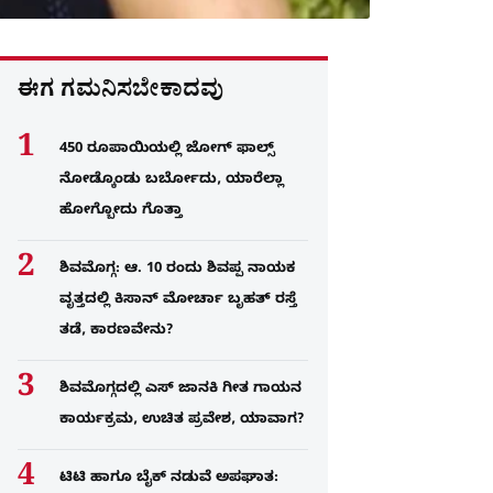
ಈಗ ಗಮನಿಸಬೇಕಾದವು
450 ರೂಪಾಯಿಯಲ್ಲಿ ಜೋಗ್​ ಫಾಲ್ಸ್​
ನೋಡ್ಕೊಂಡು ಬರ್ಬೋದು, ಯಾರೆಲ್ಲಾ
ಹೋಗ್ಬೋದು ಗೊತ್ತಾ
ಶಿವಮೊಗ್ಗ: ಆ. 10 ರಂದು ಶಿವಪ್ಪ ನಾಯಕ
ವೃತ್ತದಲ್ಲಿ ಕಿಸಾನ್ ಮೋರ್ಚಾ ಬೃಹತ್ ರಸ್ತೆ
ತಡೆ, ಕಾರಣವೇನು?
ಶಿವಮೊಗ್ಗದಲ್ಲಿ ಎಸ್​ ಜಾನಕಿ ಗೀತ ಗಾಯನ
ಕಾರ್ಯಕ್ರಮ, ಉಚಿತ ಪ್ರವೇಶ, ಯಾವಾಗ?
ಟಿಟಿ ಹಾಗೂ ಬೈಕ್ ನಡುವೆ ಅಪಘಾತ: