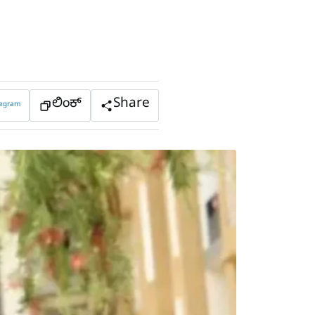
ಲಿಂಕ್
Share
legram