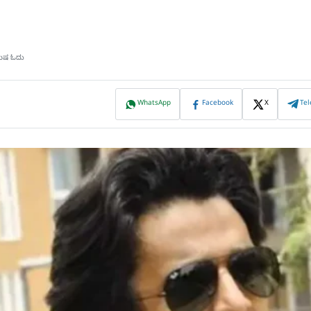
ಮಿಷ ಓದು
WhatsApp
Facebook
X
Te