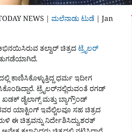
TODAY NEWS |
ಮಲೆನಾಡು ಟುಡೆ
|‌
Jan
ನಯಿಸಿರುವ ತಲ್ವಾರ್‌ ಚಿತ್ರದ
ಟ್ರೈಲರ್‌
ಡುಗಡೆಯಾಗಿದೆ.
ಲ್ಲಿ ಕಾಣಿಸಿಕೊಳ್ಳುತ್ತಿದ್ದ ಧರ್ಮ ಇದೀಗ
ಕೊಂಡಿದ್ದಾರೆ. ಟ್ರೈಲರ್‌ನಲ್ಲಿರುವಂತೆ ರಗಡ್‌
್‌ ಡೈಲಾಗ್ಸ್‌ ಮತ್ತು ಬ್ಯಾಗ್ರೌಂಡ್‌
ವರ ಯಾಕ್ಟಿಂಗ್‌ ಇವೆಲ್ಚಿಲವೂ ಸಹ ಚಿತ್ರದ
ುಳಿ ಈ ಚಿತ್ರವನ್ನು ನಿರ್ದೇಶಿಸಿದ್ದು,ಶರತ್‌