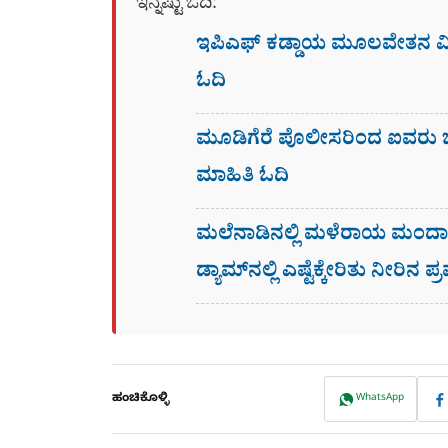
ಇನ್ನಷ್ಟು ಓದಿ:
ಇಪಿಎಫ್ ಕಡ್ಡಾಯ ಮೂಲವೇತನ ಮಿತ
ಓದಿ
ಮೂಡಿಗೆರೆ ಪೊಲೀಸರಿಂದ ಐವರು ಬಾಂ
ಮಾಹಿತಿ ಓದಿ
ಮಲೆನಾಡಿನಲ್ಲಿ ಮಳೆರಾಯ ಮಂದಾರ ಗ
ಡ್ಯಾಮ್​ನಲ್ಲಿ ಎಷ್ಟೆಕ್ಕೇರಿತು ನೀರಿನ 
ಹಂಚಿಕೊಳ್ಳಿ
WhatsApp