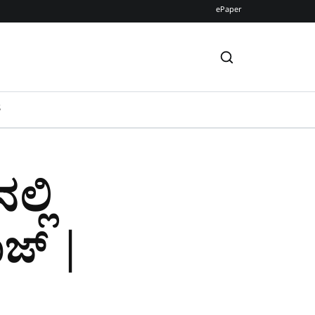
ePaper
S
ಲ್ಲಿ
ಜ್‌ |