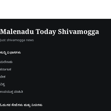
Malenadu Today Shivamogga
Just shivamogga news
ಸುದ್ದಿ ವಿಭಾಗಗಳು
ಮಲೆನಾಡು
ಕರ್ನಾಟಕ
ದೇಶ
ವಿಶ್ವ
ಉಪಯುಕ್ತ ಮಾಹಿತಿ
ಓದುಗರ ಸೇವೆಗಳು ಮತ್ತು ನೀತಿಗಳು