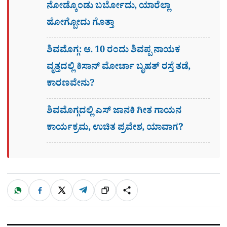
ನೋಡ್ಕೊಂಡು ಬರ್ಬೋದು, ಯಾರೆಲ್ಲಾ
ಹೋಗ್ಬೋದು ಗೊತ್ತಾ
ಶಿವಮೊಗ್ಗ: ಆ. 10 ರಂದು ಶಿವಪ್ಪ ನಾಯಕ
ವೃತ್ತದಲ್ಲಿ ಕಿಸಾನ್ ಮೋರ್ಚಾ ಬೃಹತ್ ರಸ್ತೆ ತಡೆ,
ಕಾರಣವೇನು?
ಶಿವಮೊಗ್ಗದಲ್ಲಿ ಎಸ್​ ಜಾನಕಿ ಗೀತ ಗಾಯನ
ಕಾರ್ಯಕ್ರಮ, ಉಚಿತ ಪ್ರವೇಶ, ಯಾವಾಗ?
W
F
X
T
ಹಂಚಿಕೊಳ್ಳಿ
ಲಿಂ
S
h
a
e
a
c
l
t
e
e
ಕ್
h
s
b
g
A
o
r
a
p
o
a