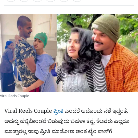
a
c
l
t
e
e
ಕ್
h
s
b
g
A
o
r
a
p
o
a
p
k
m
r
e
Viral Reels Couple
Viral Reels Couple
ಪ್ರೀತಿ
ಎಂದರೆ ಅದೊಂದು ನಶೆ ಇದ್ದಂತೆ,
ಅದನ್ನು ಹಚ್ಚಿಕೊಂಡರೆ ಬಿಡುವುದು ಬಹಳಾ ಕಷ್ಟ. ಕೆಲವರು ಎಲ್ಲರೂ
ಮಾಡ್ತಾರಲ್ಲ ನಾವು ಪ್ರೀತಿ ಮಾಡೋಣ ಅಂತ ಟೈಂ ಪಾಸ್​ಗೆ