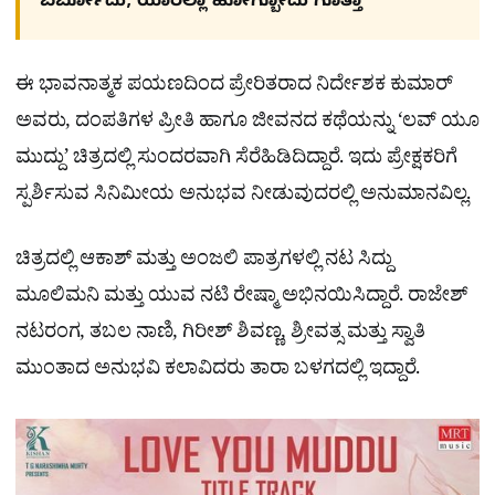
ಬರ್ಬೋದು, ಯಾರೆಲ್ಲಾ ಹೋಗ್ಬೋದು ಗೊತ್ತಾ
ಈ ಭಾವನಾತ್ಮಕ ಪಯಣದಿಂದ ಪ್ರೇರಿತರಾದ ನಿರ್ದೇಶಕ ಕುಮಾರ್
ಅವರು, ದಂಪತಿಗಳ ಪ್ರೀತಿ ಹಾಗೂ ಜೀವನದ ಕಥೆಯನ್ನು ‘ಲವ್ ಯೂ
ಮುದ್ದು’ ಚಿತ್ರದಲ್ಲಿ ಸುಂದರವಾಗಿ ಸೆರೆಹಿಡಿದಿದ್ದಾರೆ. ಇದು ಪ್ರೇಕ್ಷಕರಿಗೆ
ಸ್ಪರ್ಶಿಸುವ ಸಿನಿಮೀಯ ಅನುಭವ ನೀಡುವುದರಲ್ಲಿ ಅನುಮಾನವಿಲ್ಲ.
ಚಿತ್ರದಲ್ಲಿ ಆಕಾಶ್ ಮತ್ತು ಅಂಜಲಿ ಪಾತ್ರಗಳಲ್ಲಿ ನಟ ಸಿದ್ದು
ಮೂಲಿಮನಿ ಮತ್ತು ಯುವ ನಟಿ ರೇಷ್ಮಾ ಅಭಿನಯಿಸಿದ್ದಾರೆ. ರಾಜೇಶ್‌
ನಟರಂಗ, ತಬಲ ನಾಣಿ, ಗಿರೀಶ್‌ ಶಿವಣ್ಣ, ಶ್ರೀವತ್ಸ ಮತ್ತು ಸ್ವಾತಿ
ಮುಂತಾದ ಅನುಭವಿ ಕಲಾವಿದರು ತಾರಾ ಬಳಗದಲ್ಲಿ ಇದ್ದಾರೆ.