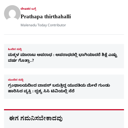
p
k
m
r
ಲೇಖಕರ ಬಗ್ಗೆ
e
Prathapa thirthahalli
Malenadu Today Contributor
ಹಿಂದಿನ ಸುದ್ದಿ
ಮಕ್ಕಳ ಮಾರಾಟ ಅಪರಾಧ : ಅಪರಾಧದಲ್ಲಿ ಭಾಗಿಯಾದರೆ ಶಿಕ್ಷೆ ಎಷ್ಟು
ವರ್ಷ ಗೊತ್ತಾ..?
ಮುಂದಿನ ಸುದ್ದಿ
ಗ್ರಂಥಾಲಯದಿಂದ ವಾಪಸ್​ ಬರುತ್ತಿದ್ದ ಯುವತಿಯ ಮೇಲೆ ಗುಂಡು
ಹಾರಿಸಿದ ವ್ಯಕ್ತಿ : ದೃಶ್ಯ ಸಿಸಿ ಟಿವಿಯಲ್ಲಿ ಸೆರೆ
ಈಗ ಗಮನಿಸಬೇಕಾದವು