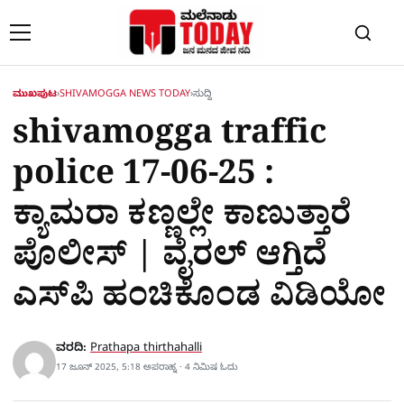
Skip to content
ಮುಖಪುಟ
›
SHIVAMOGGA NEWS TODAY
›
ಸುದ್ದಿ
shivamogga traffic
police 17-06-25 :
ಕ್ಯಾಮರಾ ಕಣ್ಣಲ್ಲೇ ಕಾಣುತ್ತಾರೆ
ಪೊಲೀಸ್ | ವೈರಲ್​ ಆಗ್ತಿದೆ
ಎಸ್​ಪಿ ಹಂಚಿಕೊಂಡ ವಿಡಿಯೋ
ವರದಿ:
Prathapa thirthahalli
17 ಜೂನ್ 2025, 5:18 ಅಪರಾಹ್ನ · 4 ನಿಮಿಷ ಓದು