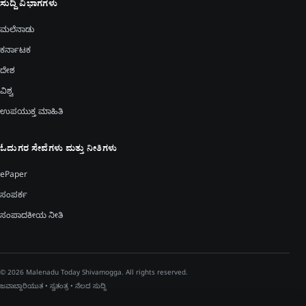
ಸುದ್ದಿ ವಿಭಾಗಗಳು
ಮಲೆನಾಡು
ಕರ್ನಾಟಕ
ದೇಶ
ವಿಶ್ವ
ಉಪಯುಕ್ತ ಮಾಹಿತಿ
ಓದುಗರ ಸೇವೆಗಳು ಮತ್ತು ನೀತಿಗಳು
ePaper
ಸಂಪರ್ಕ
ಸಂಪಾದಕೀಯ ನೀತಿ
© 2026 Malenadu Today Shivamogga. All rights reserved.
ಜವಾಬ್ದಾರಿಯುತ • ಸ್ವತಂತ್ರ • ನೆಲದ ಸುದ್ದಿ