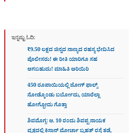
ಇನ್ನಷ್ಟು ಓದಿ:
₹9.50 ಲಕ್ಷದ ಚಿನ್ನದ ನಾಣ್ಯದ ರಹಸ್ಯ ಭೇದಿಸಿದ
ಪೊಲೀಸರು! ಈ ರೀತಿ ಯಾರಿಗೂ ಸಹ
ಆಗಬಹುದು! ಮಾಹಿತಿ ಅರಿಯಿರಿ
450 ರೂಪಾಯಿಯಲ್ಲಿ ಜೋಗ್​ ಫಾಲ್ಸ್​
ನೋಡ್ಕೊಂಡು ಬರ್ಬೋದು, ಯಾರೆಲ್ಲಾ
ಹೋಗ್ಬೋದು ಗೊತ್ತಾ
ಶಿವಮೊಗ್ಗ: ಆ. 10 ರಂದು ಶಿವಪ್ಪ ನಾಯಕ
ವೃತ್ತದಲ್ಲಿ ಕಿಸಾನ್ ಮೋರ್ಚಾ ಬೃಹತ್ ರಸ್ತೆ ತಡೆ,