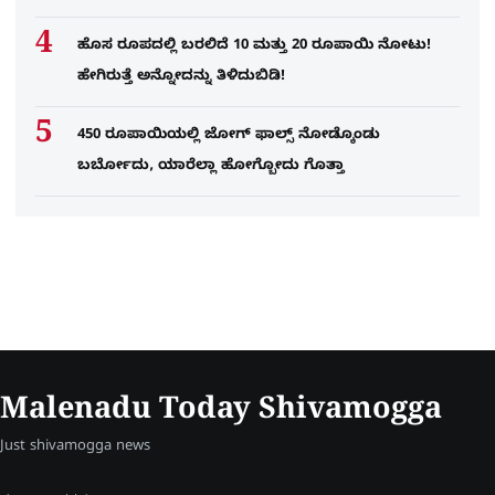
ಹೊಸ ರೂಪದಲ್ಲಿ ಬರಲಿದೆ 10 ಮತ್ತು 20 ರೂಪಾಯಿ ನೋಟು!
ಹೇಗಿರುತ್ತೆ ಅನ್ನೋದನ್ನು ತಿಳಿದುಬಿಡಿ!
450 ರೂಪಾಯಿಯಲ್ಲಿ ಜೋಗ್​ ಫಾಲ್ಸ್​ ನೋಡ್ಕೊಂಡು
ಬರ್ಬೋದು, ಯಾರೆಲ್ಲಾ ಹೋಗ್ಬೋದು ಗೊತ್ತಾ
Malenadu Today Shivamogga
Just shivamogga news