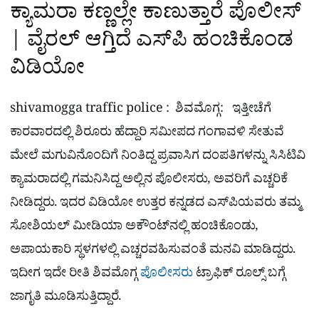
ಕ್ಯಾಮರಾ ಕಣ್ಣಲ್ಲೇ ಕಾಣುತ್ತಾರೆ ಪೊಲೀಸ್
| ವೈರಲ್​ ಆಗ್ತಿದೆ ಎಸ್​ಪಿ ಹಂಚಿಕೊಂಡ
ವಿಡಿಯೋ
shivamogga traffic police : ಶಿವಮೊಗ್ಗ: ಇತ್ತೀಚೆಗೆ
ಕಾರವಾರದಲ್ಲಿ ಶಿರೂರು ಹೆದ್ದಾರಿ ಸಮೀಪದ ಗಂಗಾವಳಿ ಸೇತುವೆ
ಮೇಲೆ ಮಗುವಿನೊಂದಿಗೆ ನಿಂತಿದ್ದ ಪ್ರವಾಸಿಗ ದಂಪತಿಗಳನ್ನು ಸಿಸಿಟಿವಿ
ಕ್ಯಾಮರಾದಲ್ಲಿ ಗಮನಿಸಿದ್ದ ಅಲ್ಲಿನ ಪೊಲೀಸರು, ಅವರಿಗೆ ಎಚ್ಚರಿಕೆ
ನೀಡಿದ್ದರು. ಇದರ ವಿಡಿಯೋ ಉತ್ತರ ಕನ್ನಡದ ಎಸ್​ಪಿಯವರು ತಮ್ಮ
ಸೋಶಿಯಲ್ ಮೀಡಿಯಾ ಅಕೌಂಟ್​ನಲ್ಲಿ ಹಂಚಿಕೊಂಡು,
ಅಪಾಯಕಾರಿ ಸ್ಥಳಗಳಲ್ಲಿ ಎಚ್ಚರವಹಿಸುವಂತೆ ಮನವಿ ಮಾಡಿದ್ದರು.
ಇದೀಗ ಇದೇ ರೀತಿ ಶಿವಮೊಗ್ಗ
ಪೊಲೀಸರು
ಟ್ರಾಫಿಕ್​ ರೂಲ್ಸ್​ ಬಗ್ಗೆ
ಜಾಗೃತಿ ಮೂಡಿಸುತ್ತಿದ್ದಾರೆ.