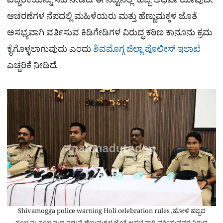
ಎಚ್ಚರಿಕೆಯನ್ನು ಸಹ ನೀಡಿದೆ. ಈ ನಿಟ್ಟಿನಲ್ಲಿ ಹಬ್ಬ ಅಥವಾ ಯಾವುದೇ
ಆಚರಣೆಗಳ ನೆಪದಲ್ಲಿ ಮಹಿಳೆಯರು ಮತ್ತು ಹೆಣ್ಣುಮಕ್ಕಳ ಜೊತೆ
ಅಸಭ್ಯವಾಗಿ ವರ್ತಿಸುವ ಕಿಡಿಗೇಡಿಗಳ ವಿರುದ್ಧ ಕಠಿಣ ಕಾನೂನು ಕ್ರಮ
ಕೈಗೊಳ್ಳಲಾಗುವುದು ಎಂದು
ಶಿವಮೊಗ್ಗ ಜಿಲ್ಲಾ ಪೊಲೀಸ್ ಇಲಾಖೆ
ಎಚ್ಚರಿಕೆ ನೀಡಿದೆ.
Shivamogga police warning Holi celebration rules ,ಹೋಳಿ ಹಬ್ಬದ