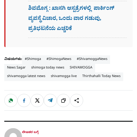
ಶಿವಮೊಗ್ಗ : ಖಾಸಗಿ ಆಸ್ಪತ್ರೆಗಳಲ್ಲಿ ಪಾರ್ಕಿಂಗ್​
ವ್ಯವಸ್ಥೆ ವಿಚಾರ, ಒಂದು ವಾರ ಗಡುವು,
ಪ್ರತಿಭಟನೆಯ ಎಚ್ಚರಿಕೆ
ವಿಷಯಗಳು:
#Shimoga
#ShimogaNews
#ShivamoggaNews
News Sagar
shimoga today news
SHIVAMOGGA
shivamogga latest news
shivamogga live
Thirthahalli Today News
W
F
X
T
ಹಂಚಿಕೊಳ್ಳಿ
ಲಿಂ
S
h
a
e
a
c
l
t
e
e
ಕ್
h
s
b
g
A
o
r
a
p
o
a
p
k
m
r
ಲೇಖಕರ ಬಗ್ಗೆ