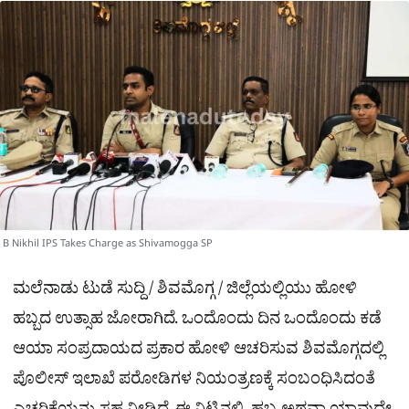
a
p
o
a
p
k
m
r
e
B Nikhil IPS Takes Charge as Shivamogga SP
ಮಲೆನಾಡು ಟುಡೆ ಸುದ್ದಿ / ಶಿವಮೊಗ್ಗ / ಜಿಲ್ಲೆಯಲ್ಲಿಯು ಹೋಳಿ
ಹಬ್ಬದ ಉತ್ಸಾಹ ಜೋರಾಗಿದೆ. ಒಂದೊಂದು ದಿನ ಒಂದೊಂದು ಕಡೆ
ಆಯಾ ಸಂಪ್ರದಾಯದ ಪ್ರಕಾರ ಹೋಳಿ ಆಚರಿಸುವ ಶಿವಮೊಗ್ಗದಲ್ಲಿ
ಪೊಲೀಸ್ ಇಲಾಖೆ ಪರೋಡಿಗಳ ನಿಯಂತ್ರಣಕ್ಕೆ ಸಂಬಂಧಿಸಿದಂತೆ