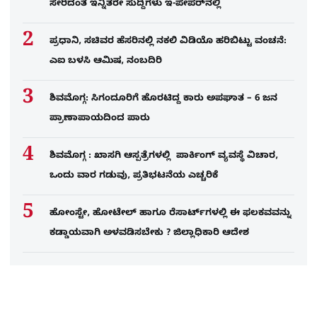
ಸೇರಿದಂತೆ ಇನ್ನಿತರೇ ಸುದ್ದಿಗಳು ಇ-ಪೇಪರ್​ನಲ್ಲಿ
ಪ್ರಧಾನಿ, ಸಚಿವರ ಹೆಸರಿನಲ್ಲಿ ನಕಲಿ ವಿಡಿಯೊ ಹರಿಬಿಟ್ಟು ವಂಚನೆ:
ಎಐ ಬಳಸಿ ಆಮಿಷ, ನಂಬದಿರಿ
ಶಿವಮೊಗ್ಗ: ಸಿಗಂದೂರಿಗೆ ಹೊರಟಿದ್ದ ಕಾರು ಅಪಘಾತ – 6 ಜನ
ಪ್ರಾಣಾಪಾಯದಿಂದ ಪಾರು
ಶಿವಮೊಗ್ಗ : ಖಾಸಗಿ ಆಸ್ಪತ್ರೆಗಳಲ್ಲಿ ಪಾರ್ಕಿಂಗ್​ ವ್ಯವಸ್ಥೆ ವಿಚಾರ,
ಒಂದು ವಾರ ಗಡುವು, ಪ್ರತಿಭಟನೆಯ ಎಚ್ಚರಿಕೆ
ಹೋಂಸ್ಟೇ, ಹೋಟೇಲ್ ಹಾಗೂ ರೆಸಾರ್ಟ್‌ಗಳಲ್ಲಿ ಈ ಫಲಕವವನ್ನು
ಕಡ್ಡಾಯವಾಗಿ ಅಳವಡಿಸಬೇಕು ? ಜಿಲ್ಲಾಧಿಕಾರಿ ಆದೇಶ