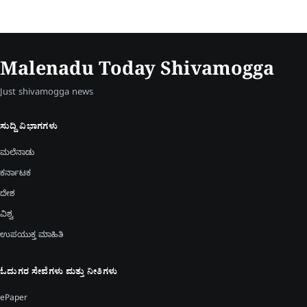
Malenadu Today Shivamogga
Just shivamogga news
ಸುದ್ದಿ ವಿಭಾಗಗಳು
ಮಲೆನಾಡು
ಕರ್ನಾಟಕ
ದೇಶ
ವಿಶ್ವ
ಉಪಯುಕ್ತ ಮಾಹಿತಿ
ಓದುಗರ ಸೇವೆಗಳು ಮತ್ತು ನೀತಿಗಳು
ePaper