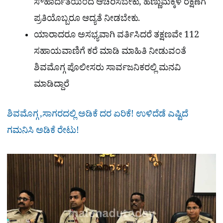
ಸೌಹಾರ್ದತೆಯಿಂದ ಆಚರಿಸಬೇಕು, ಹೆಣ್ಣುಮಕ್ಕಳ ರಕ್ಷಣೆಗೆ
ಪ್ರತಿಯೊಬ್ಬರೂ ಆದ್ಯತೆ ನೀಡಬೇಕು.
ಯಾರಾದರೂ ಅಸಭ್ಯವಾಗಿ ವರ್ತಿಸಿದರೆ ತಕ್ಷಣವೇ 112
ಸಹಾಯವಾಣಿಗೆ ಕರೆ ಮಾಡಿ ಮಾಹಿತಿ ನೀಡುವಂತೆ
ಶಿವಮೊಗ್ಗ ಪೊಲೀಸರು ಸಾರ್ವಜನಿಕರಲ್ಲಿ ಮನವಿ
ಮಾಡಿದ್ದಾರೆ
ಶಿವಮೊಗ್ಗ ,ಸಾಗರದಲ್ಲಿ ಅಡಿಕೆ ದರ ಏರಿಕೆ! ಉಳಿದೆಡೆ ಎಷ್ಟಿದೆ
ಗಮನಿಸಿ ಅಡಿಕೆ ರೇಟು!