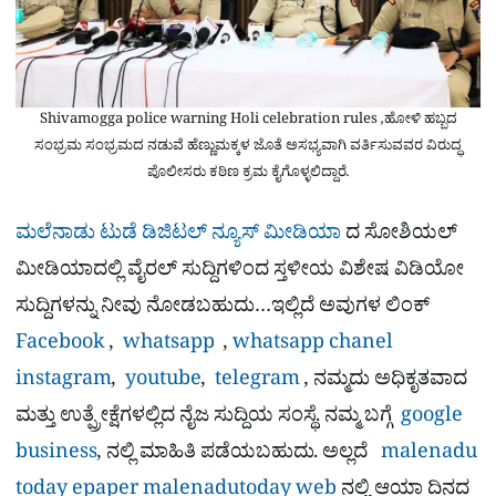
Shivamogga police warning Holi celebration rules ,ಹೋಳಿ ಹಬ್ಬದ
ಸಂಭ್ರಮ ಸಂಭ್ರಮದ ನಡುವೆ ಹೆಣ್ಣುಮಕ್ಕಳ ಜೊತೆ ಅಸಭ್ಯವಾಗಿ ವರ್ತಿಸುವವರ ವಿರುದ್ಧ
ಪೊಲೀಸರು ಕಠಿಣ ಕ್ರಮ ಕೈಗೊಳ್ಳಲಿದ್ದಾರೆ.
ಮಲೆನಾಡು ಟುಡೆ ಡಿಜಿಟಲ್ ನ್ಯೂಸ್ ಮೀಡಿಯಾ
ದ ಸೋಶಿಯಲ್​
ಮೀಡಿಯಾದಲ್ಲಿ ವೈರಲ್​ ಸುದ್ದಿಗಳಿಂದ ಸ್ತಳೀಯ ವಿಶೇಷ ವಿಡಿಯೋ
ಸುದ್ದಿಗಳನ್ನು ನೀವು ನೋಡಬಹುದು…ಇಲ್ಲಿದೆ ಅವುಗಳ ಲಿಂಕ್
Facebook
,
whatsapp
,
whatsapp chanel
instagram
,
youtube
,
telegram
, ನಮ್ಮದು ಅಧಿಕೃತವಾದ
ಮತ್ತು ಉತ್ಪ್ರೇಕ್ಷೆಗಳಲ್ಲಿದ ನೈಜ ಸುದ್ದಿಯ ಸಂಸ್ಥೆ. ನಮ್ಮ ಬಗ್ಗೆ
google
business
, ನಲ್ಲಿ ಮಾಹಿತಿ ಪಡೆಯಬಹುದು. ಅಲ್ಲದೆ
malenadu
today epaper
malenadutoday web
ನಲ್ಲಿ ಆಯಾ ದಿನದ