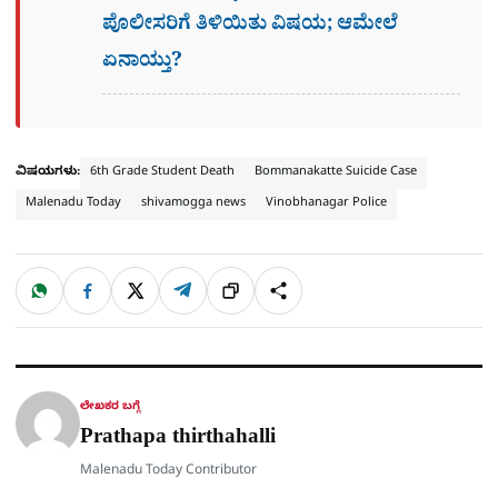
ಪೊಲೀಸರಿಗೆ ತಿಳಿಯಿತು ವಿಷಯ; ಆಮೇಲೆ
ಏನಾಯ್ತು?
ವಿಷಯಗಳು:
6th Grade Student Death
Bommanakatte Suicide Case
Malenadu Today
shivamogga news
Vinobhanagar Police
W
F
X
T
ಹಂಚಿಕೊಳ್ಳಿ
ಲಿಂ
S
h
a
e
a
c
l
t
e
e
ಕ್
h
s
b
g
A
o
r
a
p
o
a
p
k
m
r
ಲೇಖಕರ ಬಗ್ಗೆ
e
Prathapa thirthahalli
Malenadu Today Contributor