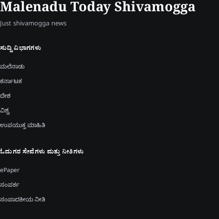
Malenadu Today Shivamogga
Just shivamogga news
ಸುದ್ದಿ ವಿಭಾಗಗಳು
ಮಲೆನಾಡು
ಕರ್ನಾಟಕ
ದೇಶ
ವಿಶ್ವ
ಉಪಯುಕ್ತ ಮಾಹಿತಿ
ಓದುಗರ ಸೇವೆಗಳು ಮತ್ತು ನೀತಿಗಳು
ePaper
ಸಂಪರ್ಕ
ಸಂಪಾದಕೀಯ ನೀತಿ