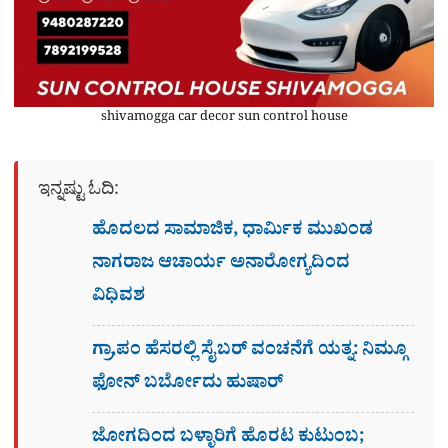
shivamogga car decor sun control house
ಇನ್ನಷ್ಟು ಓದಿ:
ಹೊದಲದ ಸಾಮಾಜಿಕ, ಧಾರ್ಮಿಕ ಮುಖಂಡ
ನಾಗರಾಜ ಆಚಾರ್ಯ ಅನಾರೋಗ್ಯದಿಂದ
ವಿಧಿವಶ
ಗ್ರಾ,ಪಂ ಹೆಸರಲ್ಲಿ ಸೈಬ‌ರ್ ವಂಚನೆಗೆ ಯತ್ನ: ನಿಮ್ಗೂ
ಫೋನ್​ ಬರ್ಬೋದು ಹುಷಾರ್​​
ಜೋಗದಿಂದ ಬಳ್ಳಾರಿಗೆ ಹೊರಟ ಕುಟುಂಬ;