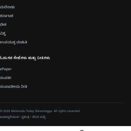
ಮಲೆನಾಡು
ಕರ್ನಾಟಕ
ದೇಶ
ವಿಶ್ವ
ಉಪಯುಕ್ತ ಮಾಹಿತಿ
ಓದುಗರ ಸೇವೆಗಳು ಮತ್ತು ನೀತಿಗಳು
ePaper
ಸಂಪರ್ಕ
ಸಂಪಾದಕೀಯ ನೀತಿ
© 2026 Malenadu Today Shivamogga. All rights reserved.
ಜವಾಬ್ದಾರಿಯುತ • ಸ್ವತಂತ್ರ • ನೆಲದ ಸುದ್ದಿ