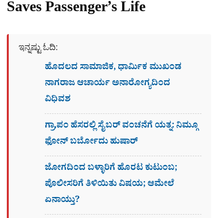
Saves Passenger’s Life
ಇನ್ನಷ್ಟು ಓದಿ:
ಹೊದಲದ ಸಾಮಾಜಿಕ, ಧಾರ್ಮಿಕ ಮುಖಂಡ
ನಾಗರಾಜ ಆಚಾರ್ಯ ಅನಾರೋಗ್ಯದಿಂದ
ವಿಧಿವಶ
ಗ್ರಾ,ಪಂ ಹೆಸರಲ್ಲಿ ಸೈಬ‌ರ್ ವಂಚನೆಗೆ ಯತ್ನ: ನಿಮ್ಗೂ
ಫೋನ್​ ಬರ್ಬೋದು ಹುಷಾರ್​​
ಜೋಗದಿಂದ ಬಳ್ಳಾರಿಗೆ ಹೊರಟ ಕುಟುಂಬ;
ಪೊಲೀಸರಿಗೆ ತಿಳಿಯಿತು ವಿಷಯ; ಆಮೇಲೆ
ಏನಾಯ್ತು?