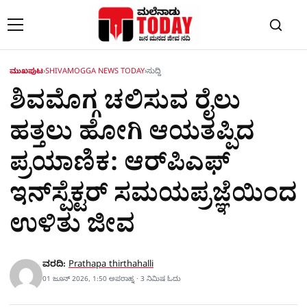
Skip to content
ಮುಖಪುಟ
›
SHIVAMOGGA NEWS TODAY
›
ಸುದ್ದಿ
ಶಿವಮೊಗ್ಗ ಚಲಿಸುವ ರೈಲು
ಹತ್ತಲು ಹೋಗಿ ಆಯತಪ್ಪಿದ
ಪ್ರಯಾಣಿಕ: ಆರ್‌ಪಿಎಫ್
ಇನ್‌ಸ್ಪೆಕ್ಟರ್ ಸಮಯಪ್ರಜ್ಞೆಯಿಂದ
ಉಳಿತು ಜೀವ
ವರದಿ:
Prathapa thirthahalli
01 ಜೂನ್ 2026, 1:50 ಅಪರಾಹ್ನ · 3 ನಿಮಿಷ ಓದು