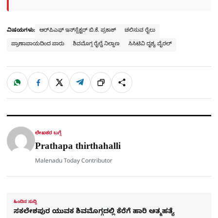
ವಿಷಯಗಳು:
ಆರ್‌ಪಿಎಫ್ ಇನ್‌ಸ್ಪೆಕ್ಟರ್ ಬಿ.ಕೆ. ಪ್ರಕಾಶ್
ಚಲಿಸುವ ರೈಲು
ಪ್ರಾಣಾಪಾಯದಿಂದ ಪಾರು
ಶಿವಮೊಗ್ಗ ರೈಲ್ವೆ ನಿಲ್ದಾಣ
ಸಿಸಿಟಿವಿ ದೃಶ್ಯ ವೈರಲ್
W
F
X
T
ಹಂಚಿಕೊಳ್ಳಿ
ಲಿಂ
S
h
a
e
a
c
l
t
e
e
ಕ್
h
s
b
g
A
o
r
a
p
o
a
p
k
m
r
ಲೇಖಕರ ಬಗ್ಗೆ
e
Prathapa thirthahalli
Malenadu Today Contributor
ಹಿಂದಿನ ಸುದ್ದಿ
ಸಕಲೇಶ​​ಪುರ ಯುವಕ ಶಿವಮೊಗ್ಗದಲ್ಲಿ ಕೆರೆಗೆ ಹಾರಿ ಆತ್ಮಹತ್ಯೆ