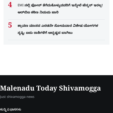
EMI ನಲ್ಲಿ ಫೋನ್​ ತೆಗೆದುಕೊಳ್ಳುವವರಿಗೆ ಇನ್ಮೇಲೆ ಟೆನ್ಶನ್​ ಇರಲ್ಲ!
ಆರ್‌ಬಿಐ ಕಠಿಣ ನಿಯಮ ಜಾರಿ
ಶ್ರಾವಣ ಮಾಸದ ಎರಡನೇ ಸೋಮವಾರ ವಿಶೇಷ ಯೋಗಗಳ
ಸೃಷ್ಟಿ: ಐದು ರಾಶಿಗಳಿಗೆ ಅದೃಷ್ಟದ ಬಾಗಿಲು
Malenadu Today Shivamogga
Just shivamogga news
ಸುದ್ದಿ ವಿಭಾಗಗಳು