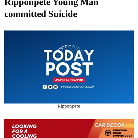
Ripponpete Young Man
committed Suicide
Ripponpete