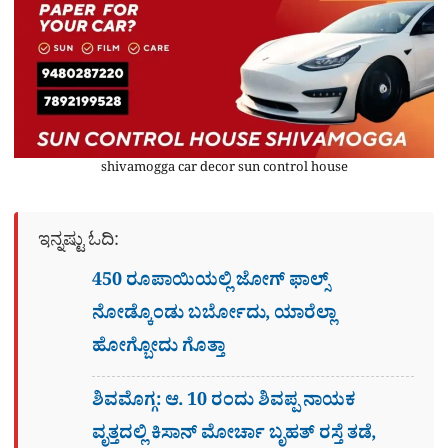
shivamogga car decor sun control house
ಇನ್ನಷ್ಟು ಓದಿ:
450 ರೂಪಾಯಿಯಲ್ಲಿ ಜೋಗ್​ ಫಾಲ್ಸ್​
ನೋಡ್ಕೊಂಡು ಬರ್ಬೋದು, ಯಾರೆಲ್ಲಾ
ಹೋಗ್ಬೋದು ಗೊತ್ತಾ
ಶಿವಮೊಗ್ಗ: ಆ. 10 ರಂದು ಶಿವಪ್ಪ ನಾಯಕ
ವೃತ್ತದಲ್ಲಿ ಕಿಸಾನ್ ಮೋರ್ಚಾ ಬೃಹತ್ ರಸ್ತೆ ತಡೆ,