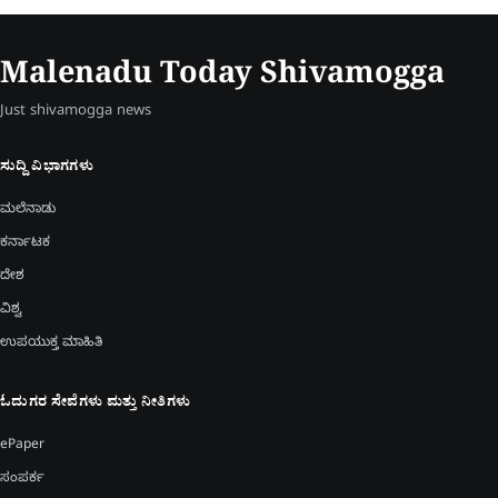
Malenadu Today Shivamogga
Just shivamogga news
ಸುದ್ದಿ ವಿಭಾಗಗಳು
ಮಲೆನಾಡು
ಕರ್ನಾಟಕ
ದೇಶ
ವಿಶ್ವ
ಉಪಯುಕ್ತ ಮಾಹಿತಿ
ಓದುಗರ ಸೇವೆಗಳು ಮತ್ತು ನೀತಿಗಳು
ePaper
ಸಂಪರ್ಕ