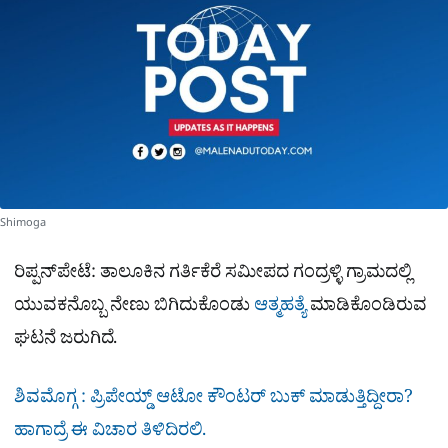
e
Shimoga
ರಿಪ್ಪನ್‌ಪೇಟೆ: ತಾಲೂಕಿನ ಗರ್ತಿಕೆರೆ ಸಮೀಪದ ಗಂದ್ರಳ್ಳಿ ಗ್ರಾಮದಲ್ಲಿ
ಯುವಕನೊಬ್ಬ ನೇಣು ಬಿಗಿದುಕೊಂಡು
ಆತ್ಮಹತ್ಯೆ
ಮಾಡಿಕೊಂಡಿರುವ
ಘಟನೆ ಜರುಗಿದೆ.
ಶಿವಮೊಗ್ಗ : ಪ್ರಿಪೇಯ್ಡ್ ಆಟೋ ಕೌಂಟರ್ ಬುಕ್ ಮಾಡುತ್ತಿದ್ದೀರಾ?
ಹಾಗಾದ್ರೆ ಈ ವಿಚಾರ ತಿಳಿದಿರಲಿ.