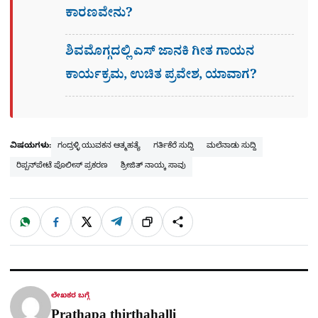
ಕಾರಣವೇನು?
ಶಿವಮೊಗ್ಗದಲ್ಲಿ ಎಸ್​ ಜಾನಕಿ ಗೀತ ಗಾಯನ
ಕಾರ್ಯಕ್ರಮ, ಉಚಿತ ಪ್ರವೇಶ, ಯಾವಾಗ?
ವಿಷಯಗಳು:
ಗಂದ್ರಳ್ಳಿ ಯುವಕನ ಆತ್ಮಹತ್ಯೆ
ಗರ್ತಿಕೆರೆ ಸುದ್ದಿ
ಮಲೆನಾಡು ಸುದ್ದಿ
ರಿಪ್ಪನ್‌ಪೇಟೆ ಪೊಲೀಸ್ ಪ್ರಕರಣ
ಶ್ರೀಜಿತ್ ನಾಯ್ಕ ಸಾವು
W
F
X
T
ಹಂಚಿಕೊಳ್ಳಿ
ಲಿಂ
S
h
a
e
a
c
l
t
e
e
ಕ್
h
s
b
g
A
o
r
a
p
o
a
p
k
m
r
ಲೇಖಕರ ಬಗ್ಗೆ
e
Prathapa thirthahalli