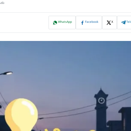
ಓದು
WhatsApp
Facebook
X
Te