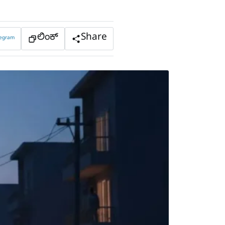
ಲಿಂಕ್
Share
legram