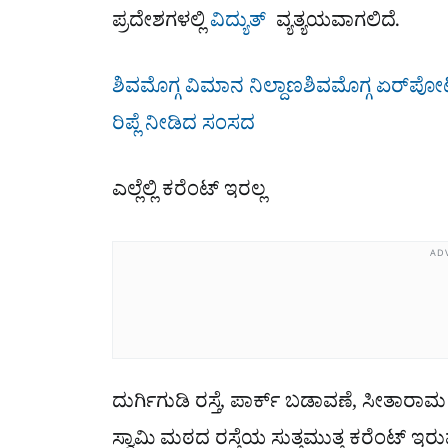
ಪ್ರದೇಶಗಳಲ್ಲಿ
ವಿದ್ಯುತ್​​
ವ್ಯತ್ಯಯವಾಗಲಿದೆ.
ಶಿವಮೊಗ್ಗ ವಿಮಾನ ನಿಲ್ದಾಣಶಿವಮೊಗ್ಗ ಏರ್​ಪೋರ್ಟ
ರಿಪ್ಲೆ ನೀಡಿದ ಸಂಸದ
ಎಲ್ಲೆಲ್ಲಿ ಕರೆಂಟ್​​​ ಇರಲ್ಲ
AD
ದುರ್ಗಿಗುಡಿ ರಸ್ತೆ, ಪಾರ್ಕ್ ಬಡಾವಣೆ, ಸೀತಾರ
ಸ್ವಾಮಿ ಮಠದ ರಸ್ತೆಯ ಸುತ್ತಮುತ್ತ ಕರೆಂಟ್ ಇರುವುದಿ