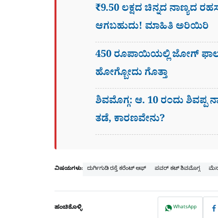
₹9.50 ಲಕ್ಷದ ಚಿನ್ನದ ನಾಣ್ಯದ ರ
ಆಗಬಹುದು! ಮಾಹಿತಿ ಅರಿಯಿರಿ
450 ರೂಪಾಯಿಯಲ್ಲಿ ಜೋಗ್​ ಫಾಲ್
ಹೋಗ್ಬೋದು ಗೊತ್ತಾ
ಶಿವಮೊಗ್ಗ: ಆ. 10 ರಂದು ಶಿವಪ್ಪ ನ
ತಡೆ, ಕಾರಣವೇನು?
ವಿಷಯಗಳು:
ದುರ್ಗಿಗುಡಿ ರಸ್ತೆ ಕರೆಂಟ್ ಆಫ್
ಪವರ್ ಕಟ್ ಶಿವಮೊಗ್ಗ
ಮೆಸ
ಹಂಚಿಕೊಳ್ಳಿ
WhatsApp