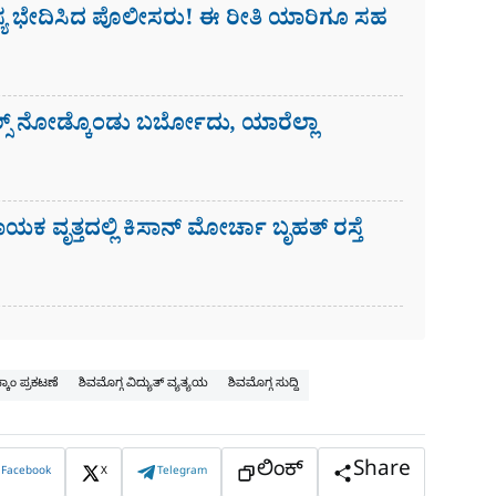
ಹಸ್ಯ ಭೇದಿಸಿದ ಪೊಲೀಸರು! ಈ ರೀತಿ ಯಾರಿಗೂ ಸಹ
ಸ್​ ನೋಡ್ಕೊಂಡು ಬರ್ಬೋದು, ಯಾರೆಲ್ಲಾ
ಾಯಕ ವೃತ್ತದಲ್ಲಿ ಕಿಸಾನ್ ಮೋರ್ಚಾ ಬೃಹತ್ ರಸ್ತೆ
್ಕಾಂ ಪ್ರಕಟಣೆ
ಶಿವಮೊಗ್ಗ ವಿದ್ಯುತ್ ವ್ಯತ್ಯಯ
ಶಿವಮೊಗ್ಗ ಸುದ್ದಿ
ಲಿಂಕ್
Share
Facebook
X
Telegram