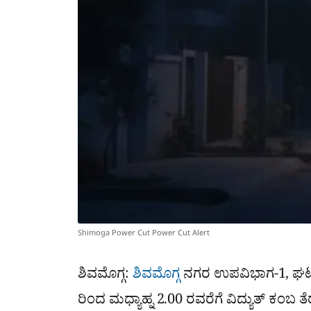
Shimoga Power Cut Power Cut Alert
ಶಿವಮೊಗ್ಗ:
ಶಿವಮೊಗ್ಗ
ನಗರ ಉಪವಿಭಾಗ-1, ಘಟಕ -2
ರಿಂದ ಮಧ್ಯಾಹ್ನ 2.00 ರವರೆಗೆ ವಿದ್ಯುತ್ ಕಂಬ 