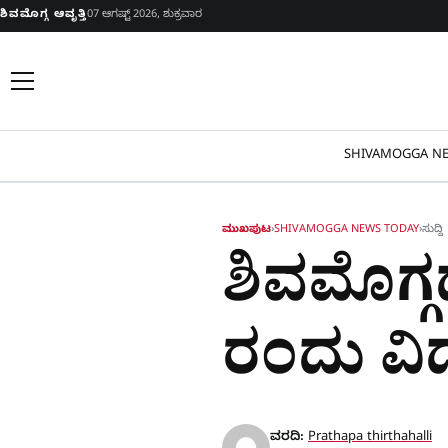
Skip to content
ಶಿವಮೊಗ್ಗ ಆವೃತ್ತಿ
07 ಆಗಷ್ಟ್ 2026, ಶುಕ್ರವಾರ
SHIVAMOGGA NE
ಮುಖಪುಟ
›
SHIVAMOGGA NEWS TODAY
›
ಸುದ್ದಿ
ಶಿವಮೊಗ್ಗ
ರಂದು ವಿದ್
ವರದಿ:
Prathapa thirthahalli