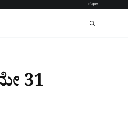
ePaper
S
 ಮೇ 31