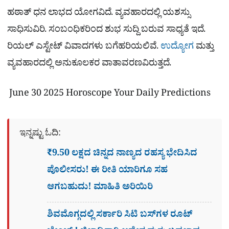
ಹಠಾತ್ ಧನ ಲಾಭದ ಯೋಗವಿದೆ. ವ್ಯವಹಾರದಲ್ಲಿ ಯಶಸ್ಸು
ಸಾಧಿಸುವಿರಿ. ಸಂಬಂಧಿಕರಿಂದ ಶುಭ ಸುದ್ದಿ ಬರುವ ಸಾಧ್ಯತೆ ಇದೆ.
ರಿಯಲ್ ಎಸ್ಟೇಟ್ ವಿವಾದಗಳು ಬಗೆಹರಿಯಲಿವೆ.
ಉದ್ಯೋಗ
ಮತ್ತು
ವ್ಯವಹಾರದಲ್ಲಿ ಅನುಕೂಲಕರ ವಾತಾವರಣವಿರುತ್ತದೆ.
June 30 2025 Horoscope Your Daily Predictions
ಇನ್ನಷ್ಟು ಓದಿ:
₹9.50 ಲಕ್ಷದ ಚಿನ್ನದ ನಾಣ್ಯದ ರಹಸ್ಯ ಭೇದಿಸಿದ
ಪೊಲೀಸರು! ಈ ರೀತಿ ಯಾರಿಗೂ ಸಹ
ಆಗಬಹುದು! ಮಾಹಿತಿ ಅರಿಯಿರಿ
ಶಿವಮೊಗ್ಗದಲ್ಲಿ ಸರ್ಕಾರಿ ಸಿಟಿ ಬಸ್​ಗಳ ರೂಟ್