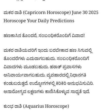
ಮಕರ ರಾಶಿ (Capricorn Horoscope) June 30 2025
Horoscope Your Daily Predictions
ಹಣಕಾಸಿನ ತೊಂದರೆ, ಸಂಬಂಧಿಕರೊಂದಿಗೆ ವಿವಾದ!
ಮಕರ ರಾಶಿಯವರಿಗೆ ಇಂದು ಬರಬೇಕಾದ ಹಣ ಸಿಗುವಲ್ಲಿ
ತೊಂದರೆಗಳು ಎದುರಾಗಬಹುದು. ಸಂಬಂಧಿಕರೊಂದಿಗೆ
ವಿವಾದಗಳು ಮೂಡಬಹುದು. ಹಠಾತ್ ಪ್ರವಾಸಗಳು
ಅನಿವಾರ್ಯವಾಗಬಹುದು. ವ್ಯವಹಾರದಲ್ಲಿ ನಿಧಾನಗತಿ
ಕಂಡುಬರುತ್ತದೆ. ಉದ್ಯೋಗಗಳಲ್ಲಿ ಕಿರಿಕಿರಿ ಅನುಭವಿಸುವಿರಿ.
ಅನಾರೋಗ್ಯದ ಲಕ್ಷಣಗಳು ಕಾಣಿಸಿಕೊಳ್ಳುವ ಸಾಧ್ಯತೆ ಇದೆ.
ಕುಂಭ ರಾಶಿ (Aquarius Horoscope)