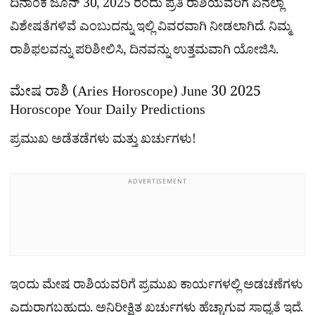
ದಿನಾಂಕ ಜೂನ್ 30, 2025 ರಂದು ಪ್ರತಿ ರಾಶಿಯವರಿಗೆ ಏನೆಲ್ಲಾ
ವಿಶೇಷತೆಗಳಿವೆ ಎಂಬುದನ್ನು ಇಲ್ಲಿ ವಿವರವಾಗಿ ನೀಡಲಾಗಿದೆ. ನಿಮ್ಮ
ರಾಶಿಫಲವನ್ನು ಪರಿಶೀಲಿಸಿ, ದಿನವನ್ನು ಉತ್ತಮವಾಗಿ ಯೋಜಿಸಿ.
ಮೇಷ ರಾಶಿ (Aries Horoscope) June 30 2025
Horoscope Your Daily Predictions
ಪ್ರಮುಖ ಅಡೆತಡೆಗಳು ಮತ್ತು ಖರ್ಚುಗಳು!
ADVERTISEMENT
ಇಂದು ಮೇಷ ರಾಶಿಯವರಿಗೆ ಪ್ರಮುಖ ಕಾರ್ಯಗಳಲ್ಲಿ ಅಡಚಣೆಗಳು
ಎದುರಾಗಬಹುದು. ಅನಿರೀಕ್ಷಿತ ಖರ್ಚುಗಳು ಹೆಚ್ಚಾಗುವ ಸಾಧ್ಯತೆ ಇದೆ.