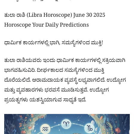
ತುಲಾ ರಾಶಿ (Libra Horoscope) June 30 2025
Horoscope Your Daily Predictions
ಧಾರ್ಮಿಕ ಕಾರ್ಯಗಳಲ್ಲಿ ಭಾಗಿ, ಸಮಸ್ಯೆಗಳಿಂದ ಮುಕ್ತಿ!
ತುಲಾ ರಾಶಿಯವರು ಇಂದು ಧಾರ್ಮಿಕ ಕಾರ್ಯಗಳಲ್ಲಿ ಸಕ್ರಿಯವಾಗಿ
ಭಾಗವಹಿಸುವಿರಿ. ದೀರ್ಘಕಾಲದ ಸಮಸ್ಯೆಗಳಿಂದ ಮುಕ್ತಿ
ದೊರೆಯಲಿದೆ. ಆರಾಮದಾಯಕ ವ್ಯವಸ್ಥೆ ಲಭ್ಯವಾಗಲಿದೆ. ಉದ್ಯೋಗ
ಮತ್ತು ವ್ಯವಹಾರಗಳು ಭರವಸೆ ಮೂಡಿಸುತ್ತವೆ. ಉದ್ಯೋಗ
ಪ್ರಯತ್ನಗಳು ಯಶಸ್ವಿಯಾಗುವ ಸಾಧ್ಯತೆ ಇದೆ.