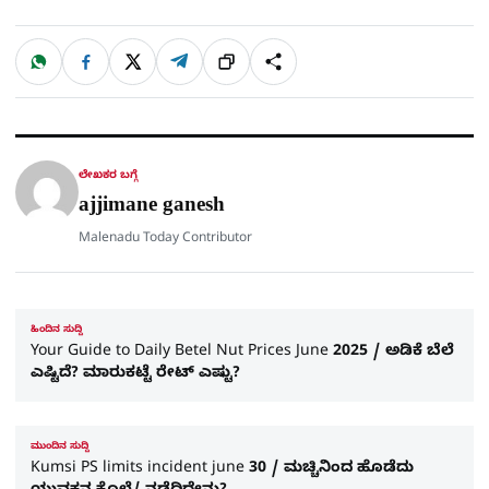
W
F
X
T
ಹಂಚಿಕೊಳ್ಳಿ
ಲಿಂ
S
h
a
e
a
c
l
t
e
e
ಕ್
h
s
b
g
A
o
r
a
p
o
a
p
k
m
r
ಲೇಖಕರ ಬಗ್ಗೆ
e
ajjimane ganesh
Malenadu Today Contributor
ಹಿಂದಿನ ಸುದ್ದಿ
Your Guide to Daily Betel Nut Prices June 2025 / ಅಡಿಕೆ ಬೆಲೆ
ಎಷ್ಟಿದೆ? ಮಾರುಕಟ್ಟೆ ರೇಟ್ ಎಷ್ಟು?
ಮುಂದಿನ ಸುದ್ದಿ
Kumsi PS limits incident june 30 / ಮಚ್ಚಿನಿಂದ ಹೊಡೆದು