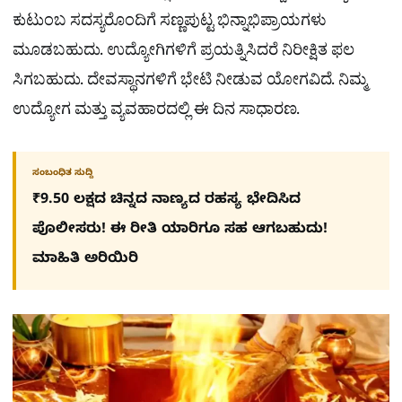
ಕುಟುಂಬ ಸದಸ್ಯರೊಂದಿಗೆ ಸಣ್ಣಪುಟ್ಟ ಭಿನ್ನಾಭಿಪ್ರಾಯಗಳು
ಮೂಡಬಹುದು. ಉದ್ಯೋಗಿಗಳಿಗೆ ಪ್ರಯತ್ನಿಸಿದರೆ ನಿರೀಕ್ಷಿತ ಫಲ
ಸಿಗಬಹುದು. ದೇವಸ್ಥಾನಗಳಿಗೆ ಭೇಟಿ ನೀಡುವ ಯೋಗವಿದೆ. ನಿಮ್ಮ
ಉದ್ಯೋಗ ಮತ್ತು ವ್ಯವಹಾರದಲ್ಲಿ ಈ ದಿನ ಸಾಧಾರಣ.
ಸಂಬಂಧಿತ ಸುದ್ದಿ
₹9.50 ಲಕ್ಷದ ಚಿನ್ನದ ನಾಣ್ಯದ ರಹಸ್ಯ ಭೇದಿಸಿದ
ಪೊಲೀಸರು! ಈ ರೀತಿ ಯಾರಿಗೂ ಸಹ ಆಗಬಹುದು!
ಮಾಹಿತಿ ಅರಿಯಿರಿ