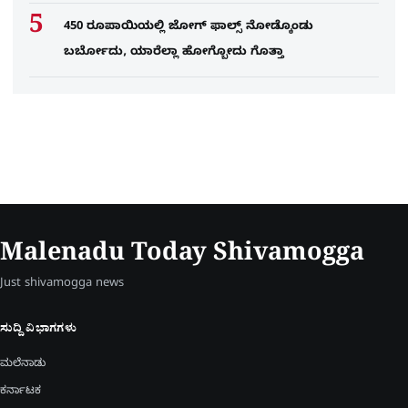
450 ರೂಪಾಯಿಯಲ್ಲಿ ಜೋಗ್​ ಫಾಲ್ಸ್​ ನೋಡ್ಕೊಂಡು
ಬರ್ಬೋದು, ಯಾರೆಲ್ಲಾ ಹೋಗ್ಬೋದು ಗೊತ್ತಾ
Malenadu Today Shivamogga
Just shivamogga news
ಸುದ್ದಿ ವಿಭಾಗಗಳು
ಮಲೆನಾಡು
ಕರ್ನಾಟಕ