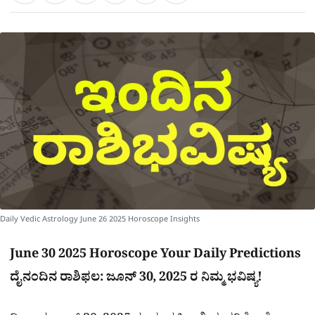
a
c
l
t
e
e
ಕ್
h
s
b
g
A
o
r
a
p
o
a
p
k
m
r
e
Daily Vedic Astrology June 26 2025 Horoscope Insights
June 30 2025 Horoscope Your Daily Predictions
ದೈನಂದಿನ ರಾಶಿಫಲ: ಜೂನ್ 30, 2025 ರ ನಿಮ್ಮ ಭವಿಷ್ಯ!