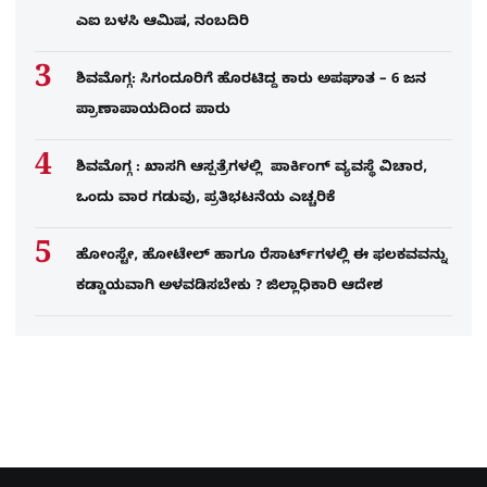
ಎಐ ಬಳಸಿ ಆಮಿಷ, ನಂಬದಿರಿ
ಶಿವಮೊಗ್ಗ: ಸಿಗಂದೂರಿಗೆ ಹೊರಟಿದ್ದ ಕಾರು ಅಪಘಾತ – 6 ಜನ
ಪ್ರಾಣಾಪಾಯದಿಂದ ಪಾರು
ಶಿವಮೊಗ್ಗ : ಖಾಸಗಿ ಆಸ್ಪತ್ರೆಗಳಲ್ಲಿ ಪಾರ್ಕಿಂಗ್​ ವ್ಯವಸ್ಥೆ ವಿಚಾರ,
ಒಂದು ವಾರ ಗಡುವು, ಪ್ರತಿಭಟನೆಯ ಎಚ್ಚರಿಕೆ
ಹೋಂಸ್ಟೇ, ಹೋಟೇಲ್ ಹಾಗೂ ರೆಸಾರ್ಟ್‌ಗಳಲ್ಲಿ ಈ ಫಲಕವವನ್ನು
ಕಡ್ಡಾಯವಾಗಿ ಅಳವಡಿಸಬೇಕು ? ಜಿಲ್ಲಾಧಿಕಾರಿ ಆದೇಶ