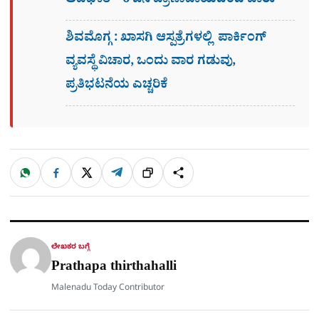
ಅಪಘಾತ – 6 ಜನ ಪ್ರಾಣಾಪಾಯದಿಂದ ಪಾರು
ಶಿವಮೊಗ್ಗ : ಖಾಸಗಿ ಆಸ್ಪತ್ರೆಗಳಲ್ಲಿ ಪಾರ್ಕಿಂಗ್​
ವ್ಯವಸ್ಥೆ ವಿಚಾರ, ಒಂದು ವಾರ ಗಡುವು,
ಪ್ರತಿಭಟನೆಯ ಎಚ್ಚರಿಕೆ
W
F
X
T
ಹಂಚಿಕೊಳ್ಳಿ
ಲಿಂ
S
h
a
e
a
c
l
t
e
e
ಕ್
h
s
b
g
A
o
r
a
p
o
a
p
k
m
r
ಲೇಖಕರ ಬಗ್ಗೆ
e
Prathapa thirthahalli
Malenadu Today Contributor