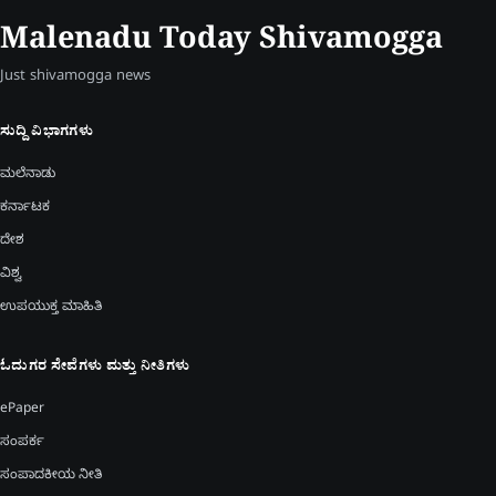
Malenadu Today Shivamogga
Just shivamogga news
ಸುದ್ದಿ ವಿಭಾಗಗಳು
ಮಲೆನಾಡು
ಕರ್ನಾಟಕ
ದೇಶ
ವಿಶ್ವ
ಉಪಯುಕ್ತ ಮಾಹಿತಿ
ಓದುಗರ ಸೇವೆಗಳು ಮತ್ತು ನೀತಿಗಳು
ePaper
ಸಂಪರ್ಕ
ಸಂಪಾದಕೀಯ ನೀತಿ