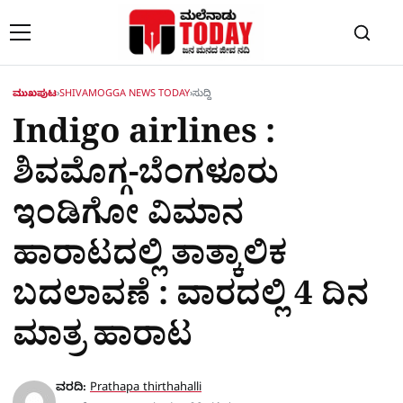
Skip to content
ಮುಖಪುಟ
›
SHIVAMOGGA NEWS TODAY
›
ಸುದ್ದಿ
Indigo airlines :
ಶಿವಮೊಗ್ಗ-ಬೆಂಗಳೂರು
ಇಂಡಿಗೋ ವಿಮಾನ
ಹಾರಾಟದಲ್ಲಿ ತಾತ್ಕಾಲಿಕ
ಬದಲಾವಣೆ : ವಾರದಲ್ಲಿ 4 ದಿನ
ಮಾತ್ರ ಹಾರಾಟ
ವರದಿ:
Prathapa thirthahalli