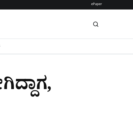
ePaper
S
ಿದ್ದಾಗ,