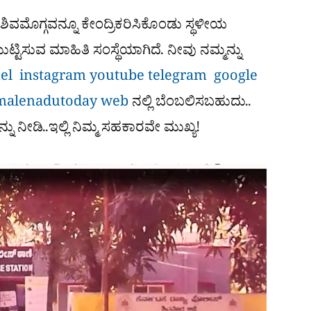
ಶಿವಮೊಗ್ಗವನ್ನೂ ಕೇಂದ್ರಿಕರಿಸಿಕೊಂಡು ಸ್ಥಳೀಯ
ಟಿಸುವ ಮಾಹಿತಿ ಸಂಸ್ಥೆಯಾಗಿದೆ. ನೀವು ನಮ್ಮನ್ನು
nel
instagram
youtube
telegram
google
malenadutoday web
ನಲ್ಲಿ ಬೆಂಬಲಿಸಬಹುದು..
ನ್ನು ನೀಡಿ..ಇಲ್ಲಿ ನಿಮ್ಮ ಸಹಕಾರವೇ ಮುಖ್ಯ!