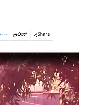
ಲಿಂಕ್
Share
legram