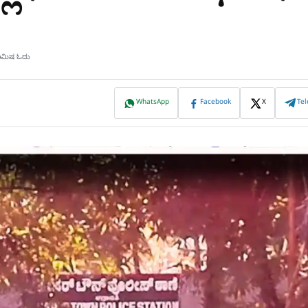
ನಿಮಿಷ ಓದು
WhatsApp
Facebook
X
Te