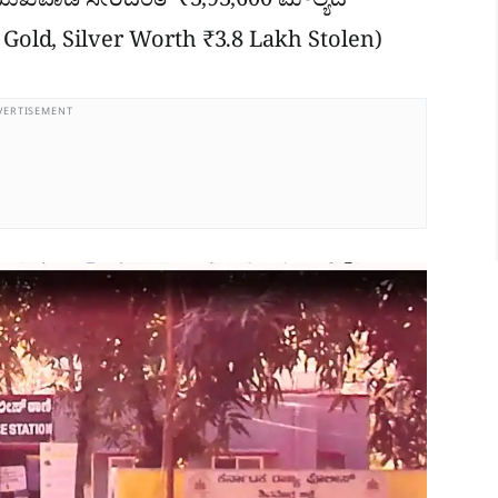
 ಮುಖವಾಡ ಸೇರಿದಂತೆ ₹3,93,600 ಮೌಲ್ಯದ
i Gold, Silver Worth ₹3.8 Lakh Stolen)
VERTISEMENT