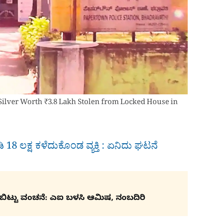
 Silver Worth ₹3.8 Lakh Stolen from Locked House in
ಿ 18 ಲಕ್ಷ ಕಳೆದುಕೊಂಡ ವ್ಯಕ್ತಿ : ಏನಿದು ಘಟನೆ
ರಿಬಿಟ್ಟು ವಂಚನೆ: ಎಐ ಬಳಸಿ ಆಮಿಷ, ನಂಬದಿರಿ