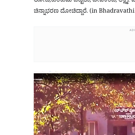
ಲೋಟ,ಕುಂಕುಮ ಬಟ್ಟಲು, ದೀಪಕಂಬ, ಲಕ್ಷ್ಮೀ
ಚಿನ್ನಾಭರಣ ದೋಚಿದ್ದಾರೆ. (in Bhadravath
AD