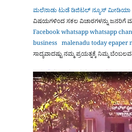
ಮಲೆನಾಡು ಟುಡೆ ಡಿಜಿಟಲ್ ನ್ಯೂಸ್ ಮೀಡಿಯಾ
ವಿಷಯಗಳಿಂದ ಸಕಲ ವಿಚಾರಗಳನ್ನು ಜನರಿಗೆ ಮುಟ್
Facebook
whatsapp
whatsapp cha
business
malenadu today epaper
ಸಾದ್ಯವಾದಷ್ಟು ನಮ್ಮ ಪ್ರಯತ್ನಕ್ಕೆ ನಿಮ್ಮ ಬೆಂಬಲವ