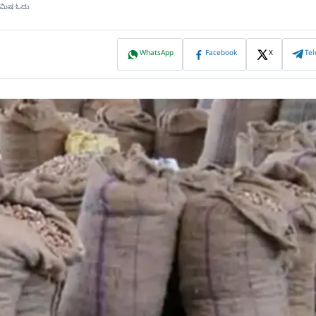
ನಿಮಿಷ ಓದು
WhatsApp
Facebook
X
Te