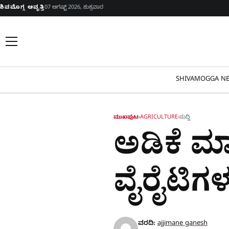
Skip to content
ಶಿವಮೊಗ್ಗ ಆವೃತ್ತಿ
07 ಆಗಷ್ಟ್ 2026, ಶುಕ್ರವಾರ
SHIVAMOGGA NE
ಮುಖಪುಟ
›
AGRICULTURE
›
ಸುದ್ದಿ
ಅಡಿಕೆ ಮಾರ
ವೈರೈಟಿಗಳ
ವರದಿ:
ajjimane ganesh