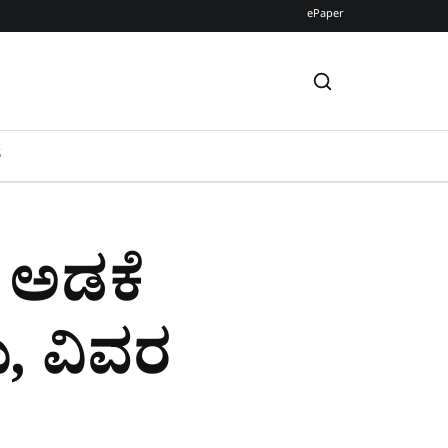
ePaper
S
ೆ ಅಡಕೆ
ು, ವಿವರ