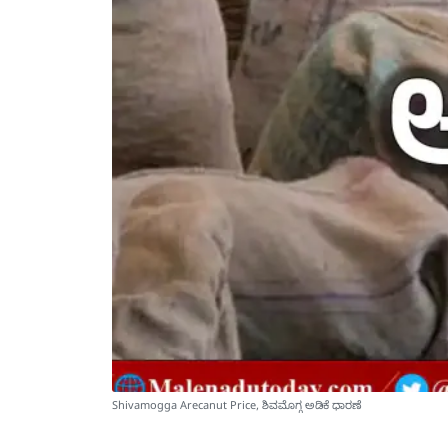
Shivamogga Arecanut Price, ಶಿವಮೊಗ್ಗ ಅಡಿಕೆ ಧಾರಣೆ