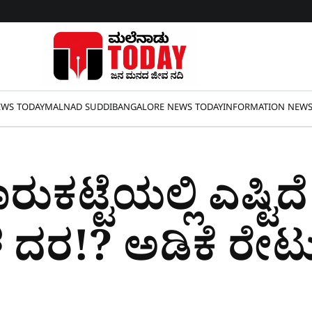
WS TODAY
MALNAD SUDDI
BANGALORE NEWS TODAY
INFORMATION NEW
ುಕಟ್ಟೆಯಲ್ಲಿ ಎಷ್ಟಿದ
 ದರ!? ಅಡಿಕೆ ರೇಟ