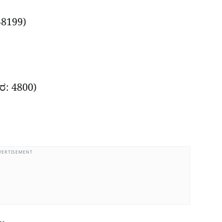
 58199)
ದರ: 4800)
VERTISEMENT