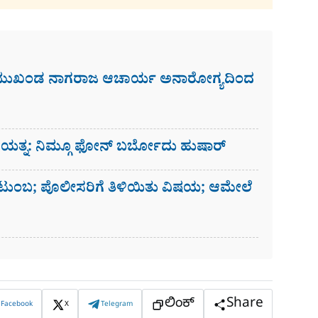
 ಮುಖಂಡ ನಾಗರಾಜ ಆಚಾರ್ಯ ಅನಾರೋಗ್ಯದಿಂದ
ಗೆ ಯತ್ನ: ನಿಮ್ಗೂ ಫೋನ್​ ಬರ್ಬೋದು ಹುಷಾರ್​​
ಟುಂಬ; ಪೊಲೀಸರಿಗೆ ತಿಳಿಯಿತು ವಿಷಯ; ಆಮೇಲೆ
ಲಿಂಕ್
Share
Facebook
X
Telegram