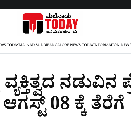
WS TODAY
MALNAD SUDDI
BANGALORE NEWS TODAY
INFORMATION NEW
್ತು ವ್ಯಕ್ತಿತ್ವದ ನಡುವಿ
ಗಸ್ಟ್​ 08 ಕ್ಕೆ ತೆರೆಗೆ