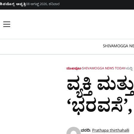
Skip to content
ಶಿವಮೊಗ್ಗ ಆವೃತ್ತಿ
08 ಆಗಷ್ಟ್ 2026, ಶನಿವಾರ
SHIVAMOGGA NE
ಮುಖಪುಟ
›
SHIVAMOGGA NEWS TODAY
›
ಸುದ್ದಿ
ವ್ಯಕ್ತಿ ಮತ
‘ಭರವಸೆ’, ಆ
ವರದಿ:
Prathapa thirthahalli