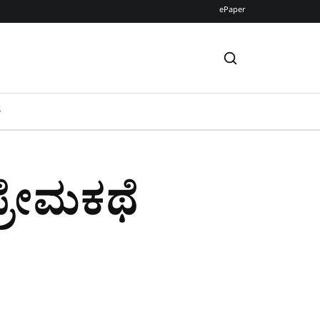
ePaper
S
ನ ಪ್ರೇಮಕಥೆ