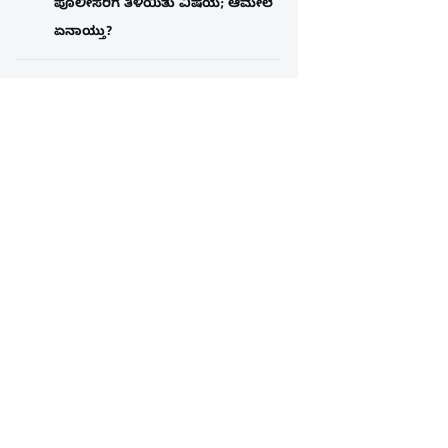
ಪೊಲೀಸರಿಗೆ ತಿಳಿಯಿತು ವಿಷಯ; ಆಮೇಲೆ
ಏನಾಯ್ತು?