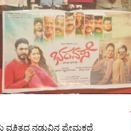
ು ವ್ಯಕ್ತಿತ್ವದ ನಡುವಿನ ಪ್ರೇಮಕಥೆ