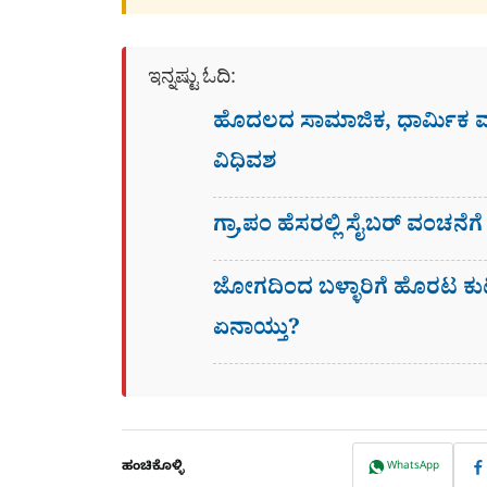
ಇನ್ನಷ್ಟು ಓದಿ:
ಹೊದಲದ ಸಾಮಾಜಿಕ, ಧಾರ್ಮಿಕ
ವಿಧಿವಶ
ಗ್ರಾ,ಪಂ ಹೆಸರಲ್ಲಿ ಸೈಬ‌ರ್ ವಂಚನೆ
ಜೋಗದಿಂದ ಬಳ್ಳಾರಿಗೆ ಹೊರಟ ಕು
ಏನಾಯ್ತು?
ಹಂಚಿಕೊಳ್ಳಿ
WhatsApp