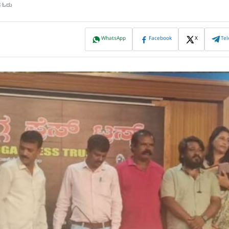
ಷ ಓದು
WhatsApp
Facebook
X
Te