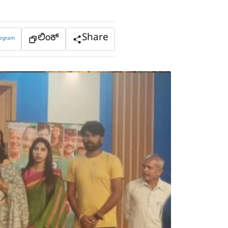
ಲಿಂಕ್
Share
legram