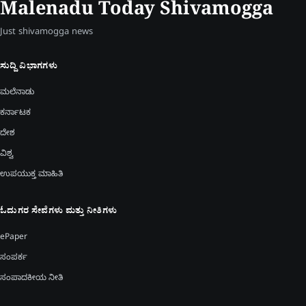
Malenadu Today Shivamogga
Just shivamogga news
ಸುದ್ದಿ ವಿಭಾಗಗಳು
ಮಲೆನಾಡು
ಕರ್ನಾಟಕ
ದೇಶ
ವಿಶ್ವ
ಉಪಯುಕ್ತ ಮಾಹಿತಿ
ಓದುಗರ ಸೇವೆಗಳು ಮತ್ತು ನೀತಿಗಳು
ePaper
ಸಂಪರ್ಕ
ಸಂಪಾದಕೀಯ ನೀತಿ