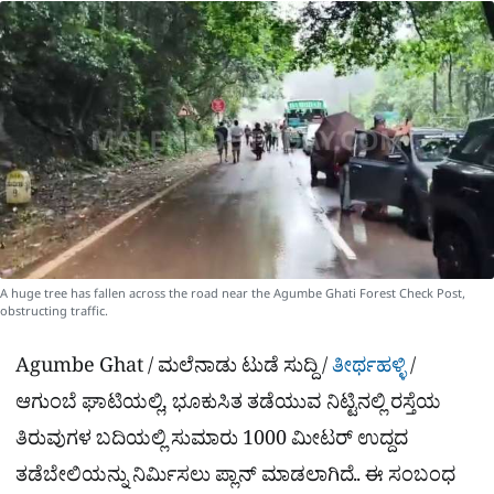
a
p
o
a
p
k
m
r
e
A huge tree has fallen across the road near the Agumbe Ghati Forest Check Post,
obstructing traffic.
Agumbe Ghat / ಮಲೆನಾಡು ಟುಡೆ ಸುದ್ದಿ /
ತೀರ್ಥಹಳ್ಳಿ
/
ಆಗುಂಬೆ ಘಾಟಿಯಲ್ಲಿ, ಭೂಕುಸಿತ ತಡೆಯುವ ನಿಟ್ಟಿನಲ್ಲಿ ರಸ್ತೆಯ
ತಿರುವುಗಳ ಬದಿಯಲ್ಲಿ ಸುಮಾರು 1000 ಮೀಟರ್ ಉದ್ದದ
ತಡೆಬೇಲಿಯನ್ನು ನಿರ್ಮಿಸಲು ಪ್ಲಾನ್ ಮಾಡಲಾಗಿದೆ.. ಈ ಸಂಬಂಧ