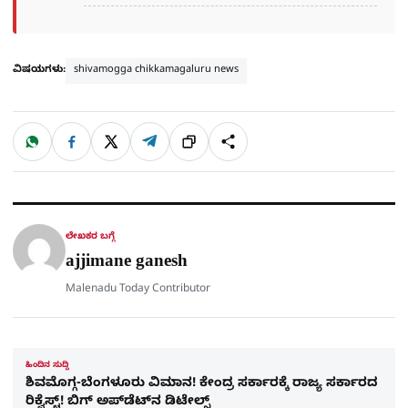
ವಿಷಯಗಳು:
shivamogga chikkamagaluru news
W
F
X
T
ಹಂಚಿಕೊಳ್ಳಿ
ಲಿಂ
S
h
a
e
a
c
l
t
e
e
ಕ್
h
s
b
g
A
o
r
a
p
o
a
p
k
m
r
ಲೇಖಕರ ಬಗ್ಗೆ
e
ajjimane ganesh
Malenadu Today Contributor
ಹಿಂದಿನ ಸುದ್ದಿ
ಶಿವಮೊಗ್ಗ-ಬೆಂಗಳೂರು ವಿಮಾನ! ಕೇಂದ್ರ ಸರ್ಕಾರಕ್ಕೆ ರಾಜ್ಯ ಸರ್ಕಾರದ
ರಿಕ್ವೆಸ್ಟ್! ಬಿಗ್​ ಅಪ್​ಡೆಟ್​ನ ಡಿಟೇಲ್ಸ್​