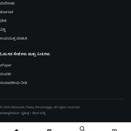
ಮಲೆನಾಡು
ಕರ್ನಾಟಕ
ದೇಶ
ವಿಶ್ವ
ಉಪಯುಕ್ತ ಮಾಹಿತಿ
ಓದುಗರ ಸೇವೆಗಳು ಮತ್ತು ನೀತಿಗಳು
ePaper
ಸಂಪರ್ಕ
ಸಂಪಾದಕೀಯ ನೀತಿ
© 2026 Malenadu Today Shivamogga. All rights reserved.
ಜವಾಬ್ದಾರಿಯುತ • ಸ್ವತಂತ್ರ • ನೆಲದ ಸುದ್ದಿ