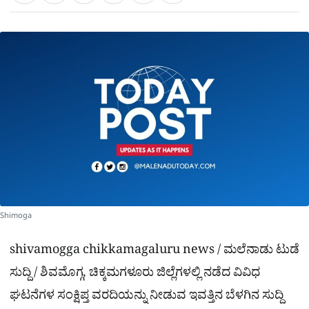
a
c
l
t
e
e
ಕ್
h
s
b
g
A
o
r
a
p
o
a
p
k
m
r
e
Shimoga
shivamogga chikkamagaluru news / ಮಲೆನಾಡು ಟುಡೆ
ಸುದ್ದಿ / ಶಿವಮೊಗ್ಗ, ಚಿಕ್ಕಮಗಳೂರು ಜಿಲ್ಲೆಗಳಲ್ಲಿ ನಡೆದ ವಿವಿಧ
ಘಟನೆಗಳ ಸಂಕ್ಷಿಪ್ತ ವರದಿಯನ್ನು ನೀಡುವ ಇವತ್ತಿನ ಬೆಳಗಿನ ಸುದ್ದಿ