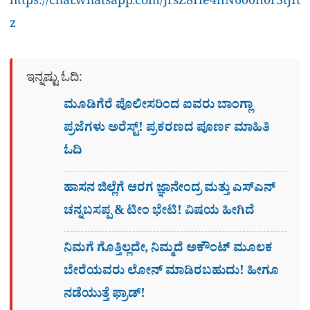
https://chat.whatsapp.com/JrsZ8He4nN600n0r3tJIt
z
ಇನ್ನಷ್ಟು ಓದಿ:
ಮೂಡಿಗೆರೆ ಪೊಲೀಸರಿಂದ ಐವರು ಬಾಂಗ್ಲಾ
ಪ್ರಜೆಗಳು ಅರೆಸ್ಟ್! ಪ್ರಕರಣದ ಪೂರ್ಣ ಮಾಹಿತಿ
ಓದಿ
ಹಾಸನ ಜಿಲ್ಲೆಗೆ ಆರಗ ಜ್ಞಾನೇಂದ್ರ ಮತ್ತು ಎಸ್​ಎನ್​
ಚನ್ನಬಸಪ್ಪ & ಟೀಂ ಭೇಟಿ! ವಿಷಯ ಹೀಗಿದೆ
ನಿಮಗೆ ಗೊತ್ತಿಲ್ಲದೇ, ನಿಮ್ಮದೆ ಅಕೌಂಟ್​ ಮೂಲಕ
ಬೇರೆಯವರು ಲೋನ್​ ಮಾಡಿರಬಹುದು! ಹೀಗೂ
ನಡೆಯುತ್ತೆ ಫ್ರಾಡ್!