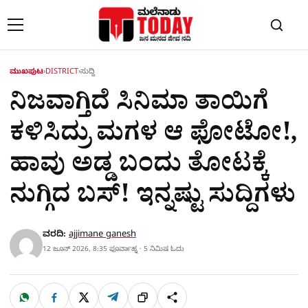
Skip to content
ಮುಖಪುಟ
›
DISTRICT
›
ಸುದ್ದಿ
ನಿಜವಾಗ್ತಿದೆ ಸಿನಿಮಾ ತಾಯಿಗೆ
ಕಳಿಸಿದ್ರು ಮಗಳ ಆ ಫೋಟೋ!,
ಹಾವು ಅಡ್ಡ ಬಂದು ತೋಟಕ್ಕೆ
ನುಗ್ಗಿದ ಬಸ್​! ಇನ್ನಷ್ಟು ಸುದ್ದಿಗಳು
ವರದಿ:
ajjimane ganesh
12 ಜೂನ್ 2026, 8:35 ಫೂರ್ವಾಹ್ನ · 5 ನಿಮಿಷ ಓದು
W
F
X
T
ಹಂಚಿಕೊಳ್ಳಿ
ಲಿಂ
S
h
a
e