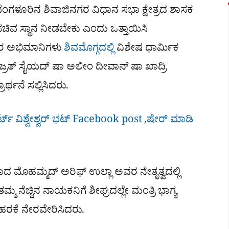
ಬೆಂಗಳೂರಿನ ಶಿವಾಜಿನಗರ ವಿಧಾನ ಸಭಾ ಕ್ಷೇತ್ರದ ಶಾಸಕ
 ಸಚಿವ ಸ್ಥಾನ ನೀಡಬೇಕು ಎಂದು ಒತ್ತಾಯಿಸಿ
 ಅವರ ಅಭಿಮಾನಿಗಳು
ಶಿವಮೊಗ್ಗದಲ್ಲಿ
ವಿಶೇಷ ಧಾರ್ಮಿಕ
ಹಜ್ರತ್ ಸೈಯದ್ ಷಾ ಅಲೀಂ ದೀವಾನ್ ಷಾ ಖಾದ್ರಿ
ರ್ಥನೆ ಸಲ್ಲಿಸಿದರು.
್​ ವಿಶ್ವೇಶ್ವರ್​ ಭಟ್​ Facebook post ,ಷೇರ್ ಮಾಡಿ
ಾದ ಮೊಹಮ್ಮದ್ ಅರಿಫ್ ಉಲ್ಲಾ ಅವರ ನೇತೃತ್ವದಲ್ಲಿ
 ನೆಚ್ಚಿನ ನಾಯಕನಿಗೆ ಶೀಘ್ರದಲ್ಲೇ ಮಂತ್ರಿ ಭಾಗ್ಯ
ಿ ಹರಕೆ ನೇರವೇರಿಸಿದರು.