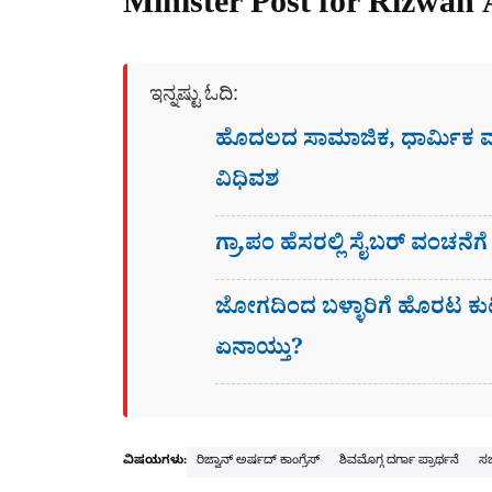
Minister Post for Rizwan
ಇನ್ನಷ್ಟು ಓದಿ:
ಹೊದಲದ ಸಾಮಾಜಿಕ, ಧಾರ್ಮಿಕ
ವಿಧಿವಶ
ಗ್ರಾ,ಪಂ ಹೆಸರಲ್ಲಿ ಸೈಬ‌ರ್ ವಂಚನೆ
ಜೋಗದಿಂದ ಬಳ್ಳಾರಿಗೆ ಹೊರಟ ಕು
ಏನಾಯ್ತು?
ವಿಷಯಗಳು:
ರಿಜ್ವಾನ್ ಅರ್ಷದ್ ಕಾಂಗ್ರೆಸ್
ಶಿವಮೊಗ್ಗ ದರ್ಗಾ ಪ್ರಾರ್ಥನೆ
ಸಚ