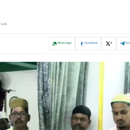
ಷ ಓದು
WhatsApp
Facebook
X
Te