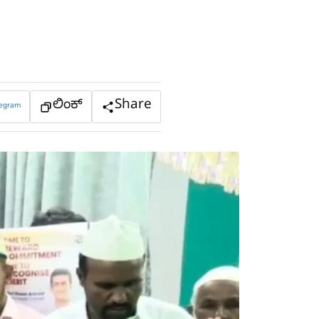
ಲಿಂಕ್
Share
legram