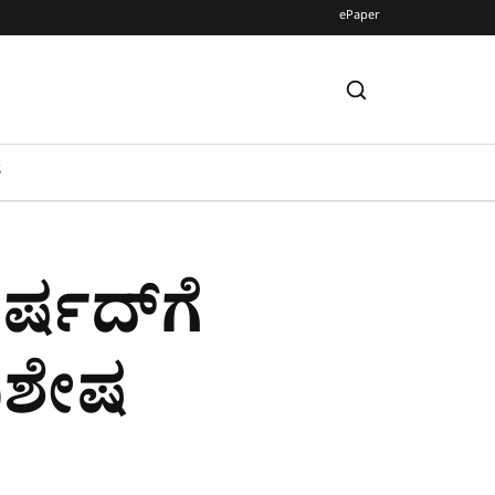
ePaper
S
ರ್ಷದ್‌ಗೆ
ವಿಶೇಷ