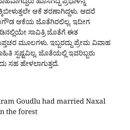
ಹವಾಗಿದ್ದರು ಹೊಸಗದ್ದೆ ಪ್ರಭಾಳನ್ನ
್ಕಿಬೀಳುತ್ತಲೇ ಆಕೆ ಶರಣಾಗಿದ್ದಳು. ಆದರೆ
ಿಕ್ರಂಗೌಡ ಆಕೆಯ ಜೊತೆಗಿರಲಿಲ್ಲ. ಇದೀಗ
ಾಡಿನಲ್ಲಿಯೇ ಸಾವಿತ್ರಿ ಜೊತೆಗೆ ಈತ
ಗುಪ್ತಚರ ಮೂಲಗಳು. ಇಬ್ಬರದ್ದು ಪ್ರೇಮ ವಿವಾಹ
ಿ ಸ್ಪಷ್ಟವಿಲ್ಲ. ಜೊತೆಯಲ್ಲಿ ಇವರಿಬ್ಬರು
ದು ಸಹ ಹೇಳಲಾಗುತ್ತದೆ.
kram Goudlu had married Naxal
n the forest