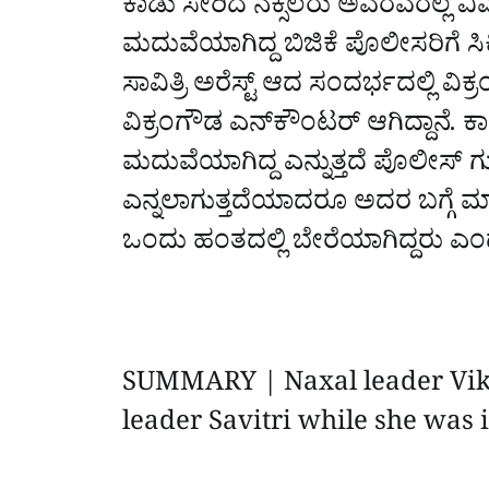
ಕಾಡು ಸೇರಿದ ನಕ್ಸಲರು ಅವರವರಲ್ಲೆ ವಿವಾ
ಮದುವೆಯಾಗಿದ್ದ ಬಿಜಿಕೆ ಪೊಲೀಸರಿಗೆ ಸಿಕ
ಸಾವಿತ್ರಿ ಅರೆಸ್ಟ್‌ ಆದ ಸಂದರ್ಭದಲ್ಲಿ ವ
ವಿಕ್ರಂಗೌಡ ಎನ್‌ಕೌಂಟರ್‌ ಆಗಿದ್ದಾನೆ. ಕ
ಮದುವೆಯಾಗಿದ್ದ ಎನ್ನುತ್ತದೆ ಪೊಲೀಸ್‌ 
ಎನ್ನಲಾಗುತ್ತದೆಯಾದರೂ ಅದರ ಬಗ್ಗೆ ಮಾಹಿತ
ಒಂದು ಹಂತದಲ್ಲಿ ಬೇರೆಯಾಗಿದ್ದರು ಎಂ
SUMMARY | Naxal leader Vi
leader Savitri while she was i