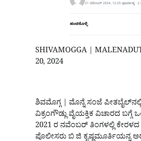
21 ನವೆಂಬರ್ 2024, 12:25 ಫೂರ್ವಾಹ್ನ · 2
ಹಂಚಿಕೊಳ್ಳಿ
SHIVAMOGGA | MALENADU
20, 2024
ಶಿವಮೊಗ್ಗ | ಮೊನ್ನೆ ಸಂಜೆ ಪೀತಬೈಲ್‌ನಲ
ವಿಕ್ರಂಗೌಡ್ಲು ವೈಯಕ್ತಿಕ ವಿಚಾರದ ಬಗ್ಗ
2021 ರ ನವೆಂಬರ್‌ ತಿಂಗಳಲ್ಲಿ ಕೇರಳದ ವ
ಪೊಲೀಸರು ಬಿ‌ ಜಿ ಕೃಷ್ಣಮೂರ್ತಿಯನ್ನ ಅರೆಸ್ಟ