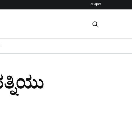
ePaper
S
ತ್ನಿಯು