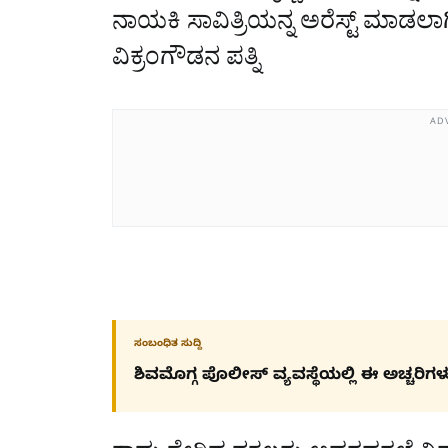
ನಾಯಕಿ ಸಾವಿತ್ರಿಯನ್ನ ಅರೆಸ್ಟ್‌ ಮಾಡಲಾಗಿತ್ತ
ವಿಕ್ರಂಗೌಡನ ಪತ್ನಿ
AD
ಸಂಬಂಧಿತ ಸುದ್ದಿ
ಶಿವಮೊಗ್ಗ ಪೊಲೀಸ್​ ವ್ಯವಸ್ಥೆಯಲ್ಲಿ ಈ ಅಚ್ಚರಿಗಳು