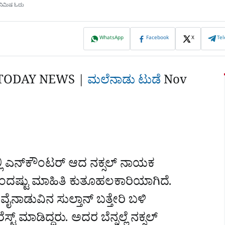
 ನಿಮಿಷ ಓದು
WhatsApp
Facebook
X
Te
TODAY NEWS |
ಮಲೆನಾಡು ಟುಡೆ
Nov
್ಲಿ ಎನ್‌ಕೌಂಟರ್‌ ಆದ ನಕ್ಸಲ್‌ ನಾಯಕ
ೆ ಒಂದಷ್ಟು ಮಾಹಿತಿ ಕುತೂಹಲಕಾರಿಯಾಗಿದೆ.
ೈನಾಡುವಿನ ಸುಲ್ತಾನ್‌ ಬತ್ತೇರಿ ಬಳಿ
್‌ ಮಾಡಿದ್ದರು. ಅದರ ಬೆನ್ನಲ್ಲೆ ನಕ್ಸಲ್‌