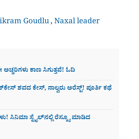
Vikram Goudlu
,
Naxal leader
ಈ ಅಚ್ಚರಿಗಳು ಕಾಣ ಸಿಗುತ್ತವೆ! ಓದಿ
ೇಸ್​ ಶವದ ಕೇಸ್​, ನಾಲ್ವರು ಅರೆಸ್ಟ್! ಪೂರ್ತಿ ಕಥೆ
ು! ಸಿನಿಮಾ ಸ್ಟೈಲ್​ನಲ್ಲಿ ರೆಸ್ಕ್ಯೂ ಮಾಡಿದ