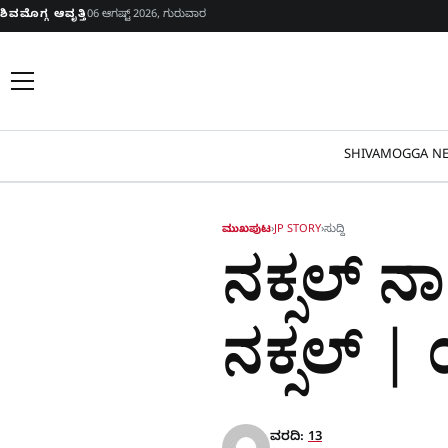
Skip to content
ಶಿವಮೊಗ್ಗ ಆವೃತ್ತಿ
06 ಆಗಷ್ಟ್ 2026, ಗುರುವಾರ
SHIVAMOGGA NE
ಮುಖಪುಟ
›
JP STORY
›
ಸುದ್ದಿ
ನಕ್ಸಲ್‌ 
ನಕ್ಸಲ್‌ |
ವರದಿ:
13