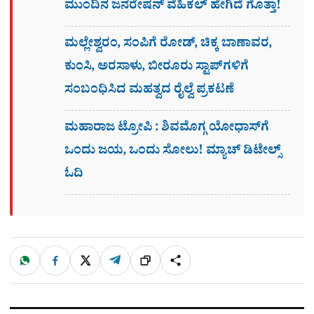
ಮುಂದಿನ ಜನರೇಷನ್​ ವೆಹಿಕಲ್ ಹೇಗಿದೆ ಗೊತ್ತಾ!
ಮಲ್ಲೇಶ್ವರಂ, ಸಂಪಿಗೆ ರೋಡ್, ಚಿಕ್ಕ ಬಾಣಾವರ,
ಕುಂಸಿ, ಅರಸಾಳು, ಬೀರೂರು ಸ್ಟಾಪ್​ಗಳಿಗೆ
ಸಂಬಂಧಿಸಿದ ಮಹತ್ವದ ರೈಲ್ವೆ ಪ್ರಕಟಣೆ
ಮಹಾರಾಜ ಟ್ರೋಪಿ : ಶಿವಮೊಗ್ಗ ಯೋಧಾಸ್​ಗೆ
ಒಂದು ಜಯ, ಒಂದು ಸೋಲು! ಮ್ಯಾಚ್​ ಡಿಟೇಲ್ಸ್
ಓದಿ
W
F
X
T
ಹಂಚಿಕೊಳ್ಳಿ
ಲಿಂ
S
h
a
e
a
c
l
t
e
e
ಕ್
h
s
b
g
A
o
r
a
p
o
a
p
k
m