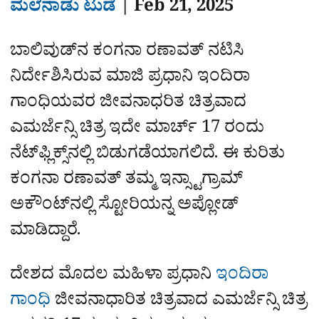
ಮಲೆನಾಡು ಟುಡೆ
|‌‌
Feb 21, 2025
ಬಾಲಿವುಡ್‌ನ ಕಂಗನಾ ರಣಾವತ್‌ ನಟಿಸಿ
ನಿರ್ದೇಶಿಸಿರುವ ಮಾಜಿ ಪ್ರಧಾನಿ ಇಂದಿರಾ
ಗಾಂಧಿಯವರ ಜೀವನಾಧರಿತ ಚಿತ್ರವಾದ
ಎಮರ್ಜೆನ್ಸಿ ಚಿತ್ರ ಇದೇ ಮಾರ್ಚ್‌ 17 ರಂದು
ನೆಟ್‌ಫ್ಲಿಕ್ಸ್‌ನಲ್ಲಿ ಬಿಡುಗಡೆಯಾಗಲಿದೆ. ಈ ಕುರಿತು
ಕಂಗನಾ ರಣಾವತ್‌ ತಮ್ಮ ಇನ್ಸ್ಟಾಗ್ರಾಮ್‌
ಅಕೌಂಟ್‌ನಲ್ಲಿ ಸ್ಟೋರಿಯನ್ನ ಅಪ್ಲೋಡ್‌
ಮಾಡಿದ್ದಾರೆ.
ದೇಶದ ಮೊದಲ ಮಹಿಳಾ ಪ್ರಧಾನಿ
ಇಂದಿರಾ
ಗಾಂಧಿ
ಜೀವನಾಧಾರಿತ ಚಿತ್ರವಾದ ಎಮರ್ಜೆನ್ಸಿ ಚಿತ್ರ