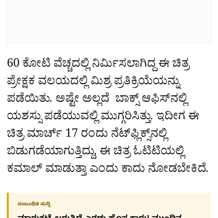
60 ಕೋಟಿ ವೆಚ್ಚದಲ್ಲಿ ನಿರ್ಮಿಸಲಾಗಿದ್ದ ಈ ಚಿತ್ರ
ಪ್ರೇಕ್ಷಕ ವಲಯದಲ್ಲಿ ಮಿಶ್ರ ಪ್ರತಿಕ್ರಿಯೆಯನ್ನು
ಪಡೆಯಿತು. ಅಷ್ಟೇ ಅಲ್ಲದೆ ಬಾಕ್ಸ್‌ ಆಫಿಸ್‌ನಲ್ಲಿ
ಯಶಸ್ಸು ಪಡೆಯುವಲ್ಲಿ ಮುಗ್ಗರಿಸಿತ್ತು. ಇದೀಗ ಈ
ಚಿತ್ರ ಮಾರ್ಚ್‌ 17 ರಂದು ನೆಟ್‌ಫ್ಲಿಕ್ಸ್‌ನಲ್ಲಿ
ಬಿಡುಗಡೆಯಾಗುತ್ತಿದ್ದು, ಈ ಚಿತ್ರ ಓಟಿಟಿಯಲ್ಲಿ
ಕಮಾಲ್‌ ಮಾಡುತ್ತಾ ಎಂದು ಕಾದು ನೋಡಬೇಕಿದೆ.
ಸಂಬಂಧಿತ ಸುದ್ದಿ