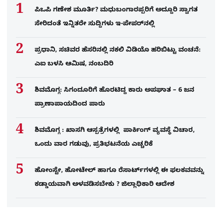
ಪಿಒಪಿ ಗಣೇಶ ಮೂರ್ತಿ? ಮಧುಬಂಗಾರಪ್ಪರಿಗೆ ಅದ್ದೂರಿ ಸ್ವಾಗತ
ಸೇರಿದಂತೆ ಇನ್ನಿತರೇ ಸುದ್ದಿಗಳು ಇ-ಪೇಪರ್​ನಲ್ಲಿ
ಪ್ರಧಾನಿ, ಸಚಿವರ ಹೆಸರಿನಲ್ಲಿ ನಕಲಿ ವಿಡಿಯೊ ಹರಿಬಿಟ್ಟು ವಂಚನೆ:
ಎಐ ಬಳಸಿ ಆಮಿಷ, ನಂಬದಿರಿ
ಶಿವಮೊಗ್ಗ: ಸಿಗಂದೂರಿಗೆ ಹೊರಟಿದ್ದ ಕಾರು ಅಪಘಾತ – 6 ಜನ
ಪ್ರಾಣಾಪಾಯದಿಂದ ಪಾರು
ಶಿವಮೊಗ್ಗ : ಖಾಸಗಿ ಆಸ್ಪತ್ರೆಗಳಲ್ಲಿ ಪಾರ್ಕಿಂಗ್​ ವ್ಯವಸ್ಥೆ ವಿಚಾರ,
ಒಂದು ವಾರ ಗಡುವು, ಪ್ರತಿಭಟನೆಯ ಎಚ್ಚರಿಕೆ
ಹೋಂಸ್ಟೇ, ಹೋಟೇಲ್ ಹಾಗೂ ರೆಸಾರ್ಟ್‌ಗಳಲ್ಲಿ ಈ ಫಲಕವವನ್ನು
ಕಡ್ಡಾಯವಾಗಿ ಅಳವಡಿಸಬೇಕು ? ಜಿಲ್ಲಾಧಿಕಾರಿ ಆದೇಶ