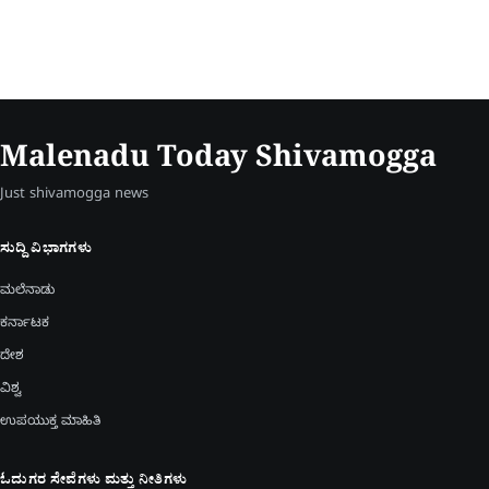
Malenadu Today Shivamogga
Just shivamogga news
ಸುದ್ದಿ ವಿಭಾಗಗಳು
ಮಲೆನಾಡು
ಕರ್ನಾಟಕ
ದೇಶ
ವಿಶ್ವ
ಉಪಯುಕ್ತ ಮಾಹಿತಿ
ಓದುಗರ ಸೇವೆಗಳು ಮತ್ತು ನೀತಿಗಳು