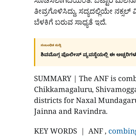
ಸೂಚಿಸಲಾಗಿದೆಯಂತೆ. ಒಟ್ಟಾರೆ ಮಲೆನಾ
ತೀವ್ರಗೊಳಿಸಿದ್ದು, ಸದ್ಯದಲ್ಲಿಯೇ ನಕ್ಸಲ
ಬೆಳಕಿಗೆ ಬರುವ ಸಾಧ್ಯತೆ ಇದೆ.
ಸಂಬಂಧಿತ ಸುದ್ದಿ
ಶಿವಮೊಗ್ಗ ಪೊಲೀಸ್​ ವ್ಯವಸ್ಥೆಯಲ್ಲಿ ಈ ಅಚ್ಚರಿಗಳು
SUMMARY | The ANF is combin
Chikkamagaluru, Shivamogg
districts for Naxal Mundagar
Jainna and Ravindra.
KEY WORDS | ANF ,
combing