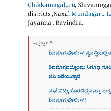
Chikkamagaluru
, Shivamogg
districts ,Naxal
Mundagaru L
Jayanna , Ravindra.
ಇನ್ನಷ್ಟು ಓದಿ:
ಶಿವಮೊಗ್ಗ ಪೊಲೀಸ್​ ವ್ಯವಸ್ಥೆಯಲ್ಲಿ 
ಶಿವಮೊಗ್ಗದಲ್ಲೊಂದು ನಿಗೂಢ ಸೂಟ್​ಕ
ಜೆಪಿ ಬರೆಯುತ್ತಾರೆ
ಮನೆ ಬಿಟ್ಟು ಹೊರಟಿದ್ದ ನಾಲ್ಕು ಮಕ್ಕಳ
ಶಿವಮೊಗ್ಗ ಪೊಲೀಸ್!