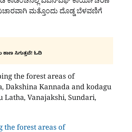
ಡ ಕಾಡಂಚಿನಲ್ಲಿ ಎಎನ್‌ಎಫ್‌ ಕಾರ್ಯಾಚರಣೆ
್‌ ವಿಚಾರವಾಗಿ ಮತ್ತೊಂದು ದೊಡ್ಡ ಬೆಳವಣಿಗೆ
 ಕಾಣ ಸಿಗುತ್ತವೆ! ಓದಿ
g the forest areas of
a, Dakshina Kannada and kodagu
u Latha, Vanajakshi, Sundari,
 the forest areas of