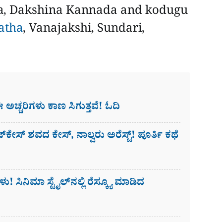
a, Dakshina Kannada and kodugu
atha
, Vanajakshi, Sundari,
ಈ ಅಚ್ಚರಿಗಳು ಕಾಣ ಸಿಗುತ್ತವೆ! ಓದಿ
ೇಸ್​ ಶವದ ಕೇಸ್​, ನಾಲ್ವರು ಅರೆಸ್ಟ್! ಪೂರ್ತಿ ಕಥೆ
ು! ಸಿನಿಮಾ ಸ್ಟೈಲ್​ನಲ್ಲಿ ರೆಸ್ಕ್ಯೂ ಮಾಡಿದ