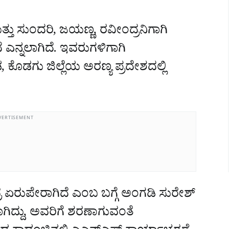
ತು ಸುಂದರಿ, ಜಯಣ್ಣ, ರವೀಂದ್ರನಿಗಾಗಿ
 ಎನ್ನಲಾಗಿದೆ. ಇವರುಗಳಿಗಾಗಿ
ಡ, ಕೊಡಗು ಜಿಲ್ಲೆಯ ಅರಣ್ಯ ಪ್ರದೇಶದಲ್ಲಿ
VERTISEMENT
್ರ ಏರುಪೇರಾಗಿದೆ ಎಂಬ ಬಗ್ಗೆ ಅಂಗಡಿ ಸುರೇಶ್‌
ಾಗಿದ್ದು, ಅವರಿಗೆ ಶರಣಾಗುವಂತೆ