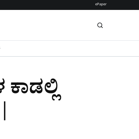
ePaper
S
 ಕಾಡಲ್ಲಿ
 |